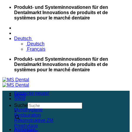
Skip
Produkt- und Systeminnovationen für den
to
Dentalmarkt
Innovations de produits et de
content
systèmes pour le marché dentaire
Deutsch
Deutsch
Français
Produkt- und Systeminnovationen für den
Dentalmarkt
Innovations de produits et de
systèmes pour le marché dentaire
Entdecke neues!
Menu
Shop
Suche
Mundhygiene
×
Restauration
Rekonstruktive ZM
Prophylaxe
Anmelden
Endodontie