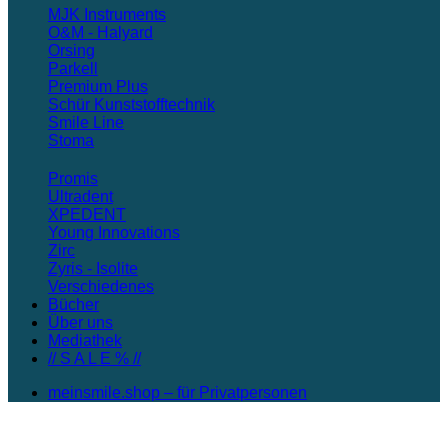
MJK Instruments
O&M - Halyard
Orsing
Parkell
Premium Plus
Schür Kunststofftechnik
Smile Line
Stoma
Promis
Ultradent
XPEDENT
Young Innovations
Zirc
Zyris - Isolite
Verschiedenes
Bücher
Über uns
Mediathek
// S A L E % //
meinsmile.shop – für Privatpersonen