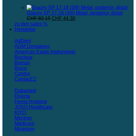
Gracey XP 17-18 (3/8) Metal, posterior, distal
Ursprünglicher
Aktueller
CHF
82.15
CHF
44.30
Preis
Preis
zu den sales %
war:
ist:
Hersteller
CHF 82.15
CHF 44.30.
AdDent
ADM Dentapreg
American Eagle Instruments
Bioclear
Bienair
Bisco
Centrix
ContacEZ
Dabamed
Directa
Heros Hygiene
JOSO Healthcare
KIYO
Mectron
Medicom
Micerium