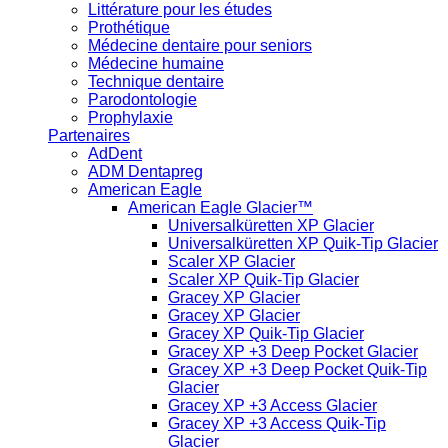
Littérature pour les études
Prothétique
Médecine dentaire pour seniors
Médecine humaine
Technique dentaire
Parodontologie
Prophylaxie
Partenaires
AdDent
ADM Dentapreg
American Eagle
American Eagle Glacier™
Universalküretten XP Glacier
Universalküretten XP Quik-Tip Glacier
Scaler XP Glacier
Scaler XP Quik-Tip Glacier
Gracey XP Glacier
Gracey XP Glacier
Gracey XP Quik-Tip Glacier
Gracey XP +3 Deep Pocket Glacier
Gracey XP +3 Deep Pocket Quik-Tip
Glacier
Gracey XP +3 Access Glacier
Gracey XP +3 Access Quik-Tip
Glacier