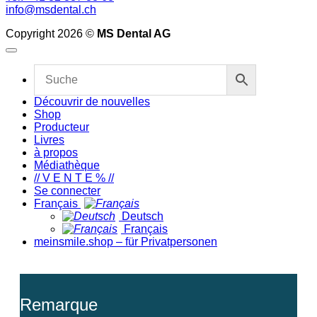
info@msdental.ch
Copyright 2026 ©
MS Dental AG
Découvrir de nouvelles
Shop
Producteur
Livres
à propos
Médiathèque
// V E N T E % //
Se connecter
Français
Deutsch
Français
meinsmile.shop – für Privatpersonen
Remarque