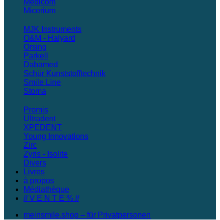
Medicom
Micerium
MJK Instruments
O&M - Halyard
Orsing
Parkell
Dabamed
Schür Kunststofftechnik
Smile Line
Stoma
Promis
Ultradent
XPEDENT
Young Innovations
Zirc
Zyris - Isolite
Divers
Livres
à propos
Médiathèque
// V E N T E % //
meinsmile.shop – für Privatpersonen