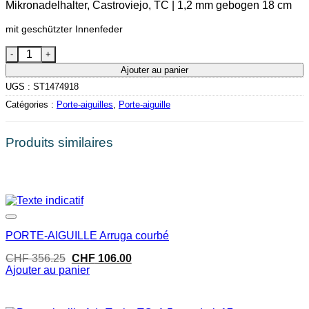
Mikronadelhalter, Castroviejo, TC | 1,2 mm gebogen 18 cm
mit geschützter Innenfeder
quantité de Nadelhalter,Castroviejo, TC. geb., 18cm
Ajouter au panier
UGS :
ST1474918
Catégories :
Porte-aiguilles
,
Porte-aiguille
Produits similaires
Promo !
Dans la liste de souhaits
PORTE-AIGUILLE Arruga courbé
Le
Le
CHF
356.25
CHF
106.00
prix
prix
Ajouter au panier
initial
actuel
était :
est :
CHF 356.25.
CHF 106.00.