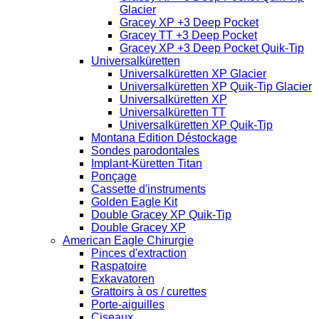
Glacier
Gracey XP +3 Deep Pocket
Gracey TT +3 Deep Pocket
Gracey XP +3 Deep Pocket Quik-Tip
Universalküretten
Universalküretten XP Glacier
Universalküretten XP Quik-Tip Glacier
Universalküretten XP
Universalküretten TT
Universalküretten XP Quik-Tip
Montana Edition Déstockage
Sondes parodontales
Implant-Küretten Titan
Ponçage
Cassette d'instruments
Golden Eagle Kit
Double Gracey XP Quik-Tip
Double Gracey XP
American Eagle Chirurgie
Pinces d'extraction
Raspatoire
Exkavatoren
Grattoirs à os / curettes
Porte-aiguilles
Ciseaux