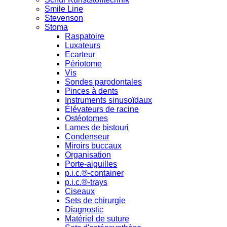
Smile Line
Stevenson
Stoma
Raspatoire
Luxateurs
Ecarteur
Périotome
Vis
Sondes parodontales
Pinces à dents
Instruments sinusoïdaux
Élévateurs de racine
Ostéotomes
Lames de bistouri
Condenseur
Miroirs buccaux
Organisation
Porte-aiguilles
p.i.c.®-container
p.i.c.®-trays
Ciseaux
Sets de chirurgie
Diagnostic
Matériel de suture