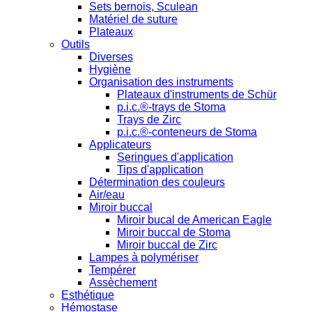
Sets bernois, Sculean
Matériel de suture
Plateaux
Outils
Diverses
Hygiène
Organisation des instruments
Plateaux d'instruments de Schür
p.i.c.®-trays de Stoma
Trays de Zirc
p.i.c.®-conteneurs de Stoma
Applicateurs
Seringues d'application
Tips d'application
Détermination des couleurs
Air/eau
Miroir buccal
Miroir bucal de American Eagle
Miroir buccal de Stoma
Miroir buccal de Zirc
Lampes à polymériser
Tempérer
Assèchement
Esthétique
Hémostase