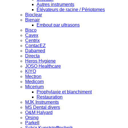
Autres instruments
Élévateurs de racine / Périotomes
Bioclear
Bienair
Embout par ultrasons
Bisco
Cavex
Centrix
ContacEZ
Dabamed
Directa
Heros Hygiene
JOSO Healthcare
KIYO
Mectron
Medicom
Micerium
Prophylaxie et blanchiment
Restauration
MJK Instruments
MS Dental divers
O&M Halyard
Orsing
Parkell
Schür Kunststofftechnik