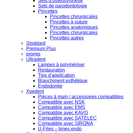
Sets d'ostéosynthèse
Sets de parodontologie
Pincettes
Pincettes chirurgicales
Pincettes à suture
Pincettes anatomiques
Pincettes chirurgicales
Pincettes autres
Stoddard
Premium Plus
promis
Ultradent
Lampes à polymériser
Restauration
Tips d'application
Blanchiment esthétique
Endodontie
Xpedent
Pièces à main / accessoires compatibles
Compatible avec NSK
Compatible avec EMS
Compatible avec KAVO
Compatible avec SATELEC
Compatible avec SIRONA
U-Files – limes endo