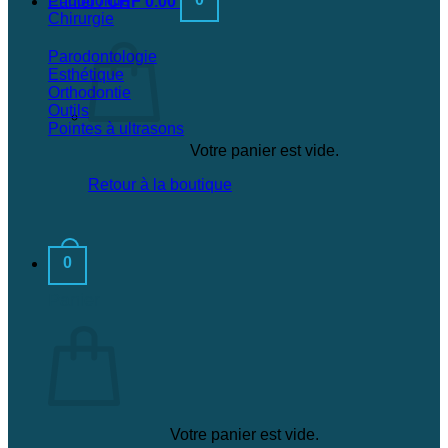
Endodontie
Panier /
CHF
0.00
Chirurgie
Parodontologie
Esthétique
Orthodontie
Outils
Pointes à ultrasons
Votre panier est vide.
Retour à la boutique
0
Panier
Votre panier est vide.