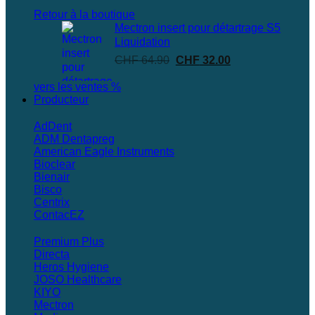
Retour à la boutique
Mectron insert pour détartrage S5
Liquidation
Le
Le
CHF
64.90
CHF
32.00
prix
prix
vers les ventes %
initial
actuel
Producteur
était :
est :
CHF 64.90.
CHF 32.00.
AdDent
ADM Dentapreg
American Eagle Instruments
Bioclear
Bienair
Bisco
Centrix
ContacEZ
Premium Plus
Directa
Heros Hygiene
JOSO Healthcare
KIYO
Mectron