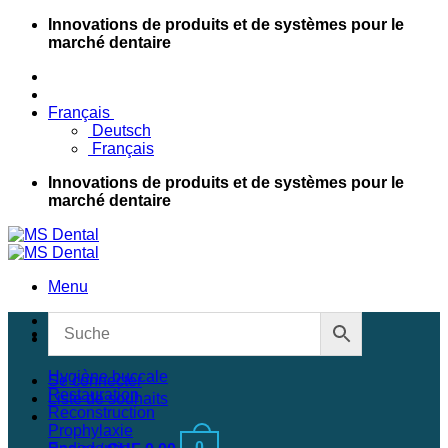
Passer
Innovations de produits et de systèmes pour le
au
marché dentaire
contenu
Français
Deutsch
Français
Innovations de produits et de systèmes pour le
marché dentaire
Menu
Découvrir de nouvelles
Shop
Hygiène buccale
Se connecter
Restauration
Liste de souhaits
Reconstruction
Prophylaxie
0