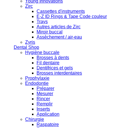
Young Innovations
Zirc
Cassettes d'instruments
E-Z ID Rings & Tape Code couleur
Trays
Autres articles de Zirc
Miroir buccal
Assèchement / air-eau
Zyris
Dental Shop
Hygiène buccale
Brosses à dents
Fil dentaire
Dentifrices et gels
Brosses interdentaires
Prophylaxie
Endodontie
Préparer
Mesurer
Rincer
Remplir
Inserts
Application
Chirurgie
Raspatoire