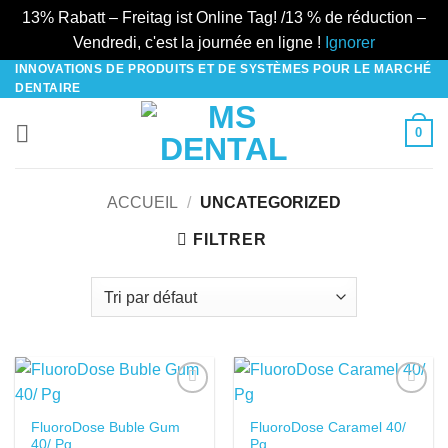
13% Rabatt – Freitag ist Online Tag! /13 % de réduction –
Vendredi, c'est la journée en ligne !
Ignorer
INNOVATIONS DE PRODUITS ET DE SYSTÈMES POUR LE MARCHÉ
Passer
DENTAIRE
au
contenu
0
ACCUEIL
/
UNCATEGORIZED
FILTRER
DANS LA
DANS LA
FluoroDose Buble Gum
FluoroDose Caramel 40/
LISTE DE
LISTE DE
40/ Pg
Pg
SOUHAITS
SOUHAITS