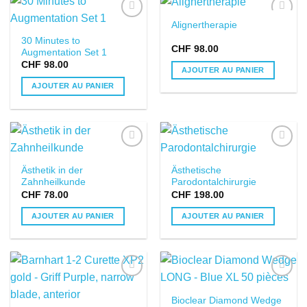
Alignertherapie
DANS LA
DANS LA
30 Minutes to
LISTE DE
LISTE DE
CHF
98.00
Augmentation Set 1
SOUHAITS
SOUHAITS
CHF
98.00
AJOUTER AU PANIER
AJOUTER AU PANIER
DANS LA
DANS LA
Ästhetik in der
Ästhetische
LISTE DE
LISTE DE
Zahnheilkunde
Parodontalchirurgie
SOUHAITS
SOUHAITS
CHF
78.00
CHF
198.00
AJOUTER AU PANIER
AJOUTER AU PANIER
DANS LA
DANS LA
Bioclear Diamond Wedge
LISTE DE
LISTE DE