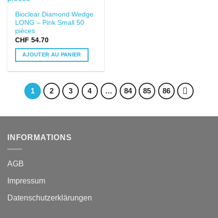
LISTE DE
SOUHAITS
Bioclear Diamond Wedge
LONG – Pink Small 50
pièces
CHF
54.70
AJOUTER AU PANIER
1
2
3
4
…
84
85
86
INFORMATIONS
AGB
Impressum
Datenschutzerklärungen