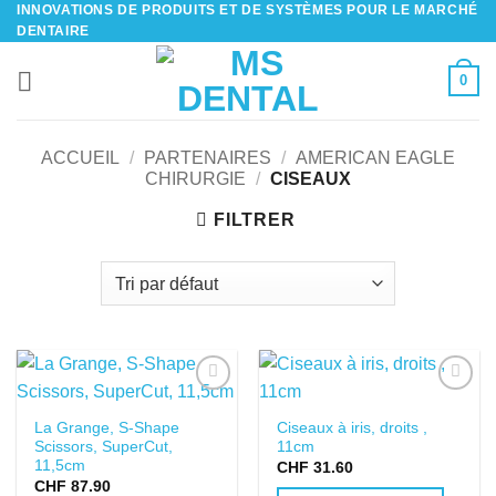
INNOVATIONS DE PRODUITS ET DE SYSTÈMES POUR LE MARCHÉ
Passer
DENTAIRE
au
contenu
0
ACCUEIL
/
PARTENAIRES
/
AMERICAN EAGLE
CHIRURGIE
/
CISEAUX
FILTRER
DANS LA
DANS LA
La Grange, S-Shape
Ciseaux à iris, droits ,
LISTE DE
LISTE DE
Scissors, SuperCut,
11cm
SOUHAITS
SOUHAITS
11,5cm
CHF
31.60
CHF
87.90