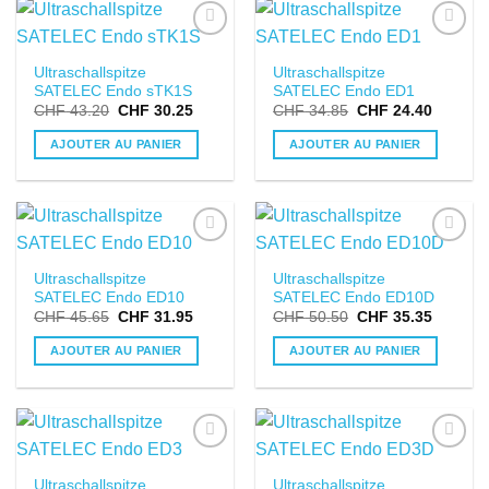
DANS LA
DANS LA
Ultraschallspitze
Ultraschallspitze
LISTE DE
LISTE DE
SATELEC Endo sTK1S
SATELEC Endo ED1
SOUHAITS
SOUHAITS
CHF
43.20
CHF
30.25
CHF
34.85
CHF
24.40
AJOUTER AU PANIER
AJOUTER AU PANIER
DANS LA
DANS LA
Ultraschallspitze
Ultraschallspitze
LISTE DE
LISTE DE
SATELEC Endo ED10
SATELEC Endo ED10D
SOUHAITS
SOUHAITS
CHF
45.65
CHF
31.95
CHF
50.50
CHF
35.35
AJOUTER AU PANIER
AJOUTER AU PANIER
DANS LA
DANS LA
Ultraschallspitze
Ultraschallspitze
LISTE DE
LISTE DE