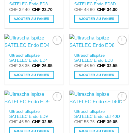
SATELEC Endo ED3
SATELEC Endo ED3D
SOUHAITS
SOUHAITS
CHF
32.40
CHF
22.70
CHF
48.60
CHF
34.00
AJOUTER AU PANIER
AJOUTER AU PANIER
DANS LA
DANS LA
Ultraschallspitze
Ultraschallspitze
LISTE DE
LISTE DE
SATELEC Endo ED4
SATELEC Endo ED8
SOUHAITS
SOUHAITS
CHF
38.35
CHF
26.85
CHF
46.50
CHF
32.55
AJOUTER AU PANIER
AJOUTER AU PANIER
DANS LA
DANS LA
Ultraschallspitze
Ultraschallspitze
LISTE DE
LISTE DE
SATELEC Endo ED9
SATELEC Endo sET40D
SOUHAITS
SOUHAITS
CHF
46.50
CHF
32.55
CHF
55.75
CHF
39.05
AJOUTER AU PANIER
AJOUTER AU PANIER