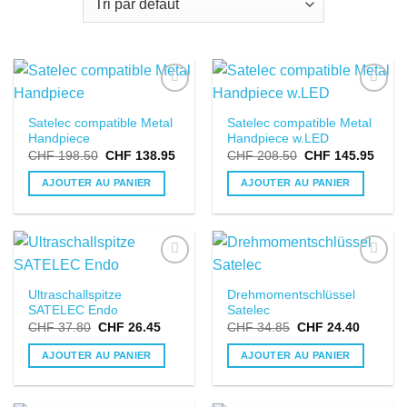
DANS LA
DANS LA
Satelec compatible Metal
Satelec compatible Metal
LISTE DE
LISTE DE
Handpiece
Handpiece w.LED
SOUHAITS
SOUHAITS
CHF
198.50
CHF
138.95
CHF
208.50
CHF
145.95
AJOUTER AU PANIER
AJOUTER AU PANIER
DANS LA
DANS LA
Ultraschallspitze
Drehmomentschlüssel
LISTE DE
LISTE DE
SATELEC Endo
Satelec
SOUHAITS
SOUHAITS
CHF
37.80
CHF
26.45
CHF
34.85
CHF
24.40
AJOUTER AU PANIER
AJOUTER AU PANIER