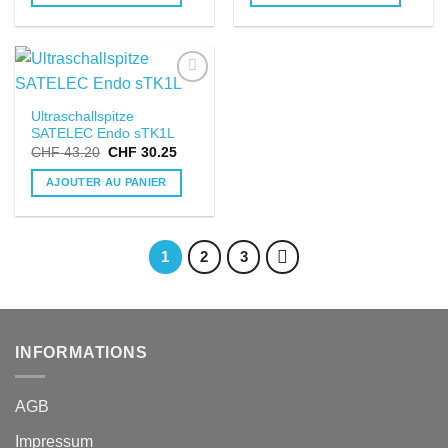
DANS LA
Ultraschallspitze
LISTE DE
SATELEC Endo sTK1L
SOUHAITS
CHF
43.20
CHF
30.25
AJOUTER AU PANIER
1
2
3
INFORMATIONS
AGB
Impressum