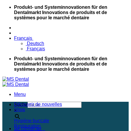
Passer
Produkt- und Systeminnovationen für den
au
Dentalmarkt
Innovations de produits et de
contenu
systèmes pour le marché dentaire
Français
Deutsch
Français
Produkt- und Systeminnovationen für den
Dentalmarkt
Innovations de produits et de
systèmes pour le marché dentaire
Menu
Découvrir de nouvelles
Suche
Shop
×
Hygiène buccale
Restauration
Se connecter