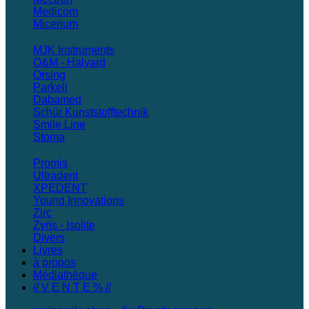
Medicom
Micerium
MJK Instruments
O&M - Halyard
Orsing
Parkell
Dabamed
Schür Kunststofftechnik
Smile Line
Stoma
Promis
Ultradent
XPEDENT
Young Innovations
Zirc
Zyris - Isolite
Divers
Livres
à propos
Médiathèque
// V E N T E % //