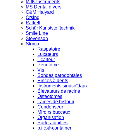
MJK Instruments
MS Dental divers
O&M Halyard
Orsing
Parkell
Schür Kunststofftechnik
Smile Line
Stevenson
Stoma
Raspatoire
Luxateurs
Ecarteur
Périotome
Vis
Sondes parodontales
Pinces à dents
Instruments sinusoïdaux
Élévateurs de racine
Ostéotomes
Lames de bistouri
Condenseur
Miroirs buccaux
Organisation
Porte-aiguilles
p.i.c.®-container