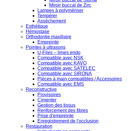
Miroir buccal de Zirc
Lampes à polymériser
Tempérer
Assèchement
Esthétique
Hémostase
Orthodontie maxillaire
Empreinte
Pointes à ultrasons
U-Files – limes endo
Compatible avec NSK
Compatible avec KAVO
Compatible avec SATELEC
Compatible avec SIRONA
Pièces à main compatibles / Accessoires
Compatible avec EMS
Reconstructive
Provisoires
Cimenter
Gestion des tissus
Renforcement des fibres
Prise d'empreinte
Enregistrement de l'occlusion
Restauration