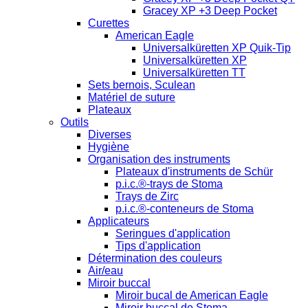
Gracey XP +3 Deep Pocket
Curettes
American Eagle
Universalküretten XP Quik-Tip
Universalküretten XP
Universalküretten TT
Sets bernois, Sculean
Matériel de suture
Plateaux
Outils
Diverses
Hygiène
Organisation des instruments
Plateaux d'instruments de Schür
p.i.c.®-trays de Stoma
Trays de Zirc
p.i.c.®-conteneurs de Stoma
Applicateurs
Seringues d'application
Tips d'application
Détermination des couleurs
Air/eau
Miroir buccal
Miroir bucal de American Eagle
Miroir buccal de Stoma