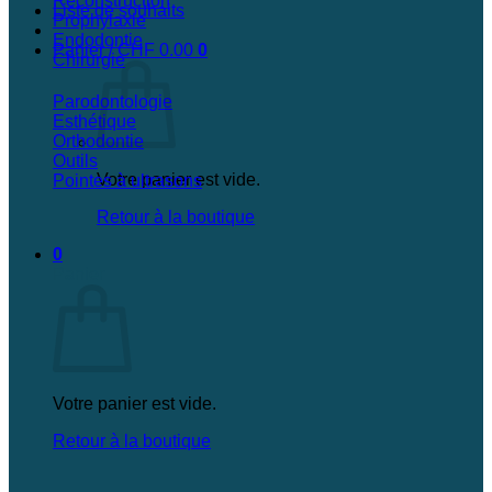
Reconstruction
Liste de souhaits
Prophylaxie
Endodontie
Panier /
CHF
0.00
0
Chirurgie
Parodontologie
Esthétique
Orthodontie
Outils
Votre panier est vide.
Pointes à ultrasons
Retour à la boutique
0
Panier
Votre panier est vide.
Retour à la boutique