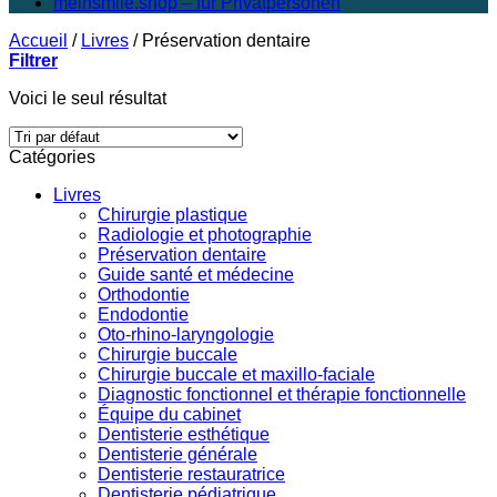
meinsmile.shop – für Privatpersonen
Accueil
/
Livres
/
Préservation dentaire
Filtrer
Voici le seul résultat
Catégories
Livres
Chirurgie plastique
Radiologie et photographie
Préservation dentaire
Guide santé et médecine
Orthodontie
Endodontie
Oto-rhino-laryngologie
Chirurgie buccale
Chirurgie buccale et maxillo-faciale
Diagnostic fonctionnel et thérapie fonctionnelle
Équipe du cabinet
Dentisterie esthétique
Dentisterie générale
Dentisterie restauratrice
Dentisterie pédiatrique