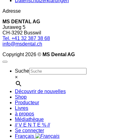
Datenschutzerklärungen
Adresse
MS DENTAL AG
Juraweg 5
CH-3292 Busswil
Tel. +41 32 387 38 68
info@msdental.ch
Copyright 2026 ©
MS Dental AG
Suche
×
Découvrir de nouvelles
Shop
Producteur
Livres
à propos
Médiathèque
// V E N T E % //
Se connecter
Français