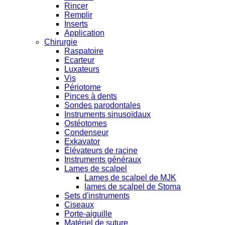
Rincer
Remplir
Inserts
Application
Chirurgie
Raspatoire
Ecarteur
Luxateurs
Vis
Périotome
Pinces à dents
Sondes parodontales
Instruments sinusoïdaux
Ostéotomes
Condenseur
Exkavator
Élévateurs de racine
Instruments généraux
Lames de scalpel
Lames de scalpel de MJK
lames de scalpel de Stoma
Sets d'instruments
Ciseaux
Porte-aiguille
Matériel de suture