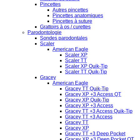
Pincettes
Autres pincettes
Pincettes anatomiques
Pincettes à suture
Grattoirs à os / curettes
Parodontologie
Sondes parodontales
Scaler
American Eagle
Scaler XP
Scaler TT
Scaler XP Quik-Tip
Scaler TT Quik-Tip
Gracey
American Eagle
Gracey TT Quik-Tip
Gracey XP +3 Access QT
Gracey XP Quik-Tip
Gracey XP +3 Access
Gracey TT +3 Access Quik-Tip
Gracey TT +3 Access
Gracey TT
Gracey XP
Gracey TT +3 Deep Pocket
Gracey XP +3 Deep Pocket QT