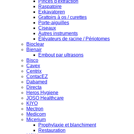
Pinces d'extraction
Raspatoire
Exkavatoren
Grattoirs à os / curettes
Porte-aiguilles
Ciseaux
Autres instruments
Élévateurs de racine / Périotomes
Bioclear
Bienair
Embout par ultrasons
Bisco
Cavex
Centrix
ContacEZ
Dabamed
Directa
Heros Hygiene
JOSO Healthcare
KIYO
Mectron
Medicom
Micerium
Prophylaxie et blanchiment
Restauration