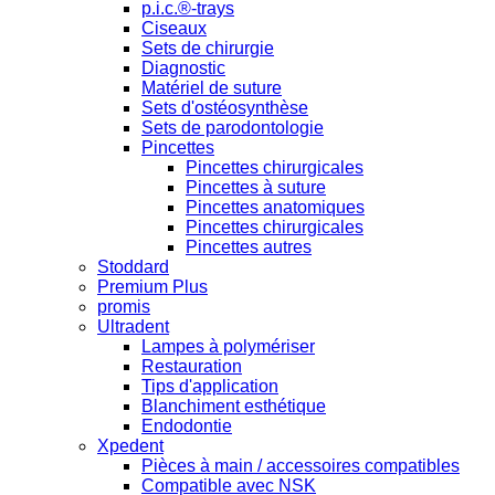
p.i.c.®-trays
Ciseaux
Sets de chirurgie
Diagnostic
Matériel de suture
Sets d'ostéosynthèse
Sets de parodontologie
Pincettes
Pincettes chirurgicales
Pincettes à suture
Pincettes anatomiques
Pincettes chirurgicales
Pincettes autres
Stoddard
Premium Plus
promis
Ultradent
Lampes à polymériser
Restauration
Tips d'application
Blanchiment esthétique
Endodontie
Xpedent
Pièces à main / accessoires compatibles
Compatible avec NSK