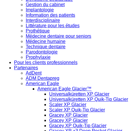
Gestion du cabinet
Implantologie
Information des patients
Interdisciplinaire
Littérature pour les études
Prothétique
Médecine dentaire pour seniors
Médecine humaine
Technique dentaire
Parodontologie
Prophylaxie
Pour les clients professionnels
Partenaires
AdDent
ADM Dentapreg
American Eagle
American Eagle Glacier™
Universalküretten XP Glacier
Universalküretten XP Quik-Tip Glacier
Scaler XP Glacier
Scaler XP Quik-Tip Glacier
Gracey XP Glacier
Gracey XP Glacier
Gracey XP Quik-Tip Glacier
Gracey XP +3 Deep Pocket Glacier