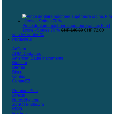
Pince dentaire mâchoire supérieure racine, Fifo |
Le
Le
étroite - Soldes 70 %
CHF
140.90
CHF
72.00
prix
prix
vers les ventes %
initial
actue
Producteur
était :
est :
CHF 140.90.
CHF 7
AdDent
ADM Dentapreg
American Eagle Instruments
Bioclear
Bienair
Bisco
Centrix
ContacEZ
Premium Plus
Directa
Heros Hygiene
JOSO Healthcare
KIYO
Mectron