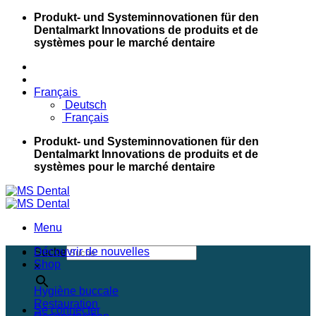
Passer
Produkt- und Systeminnovationen für den
au
Dentalmarkt
Innovations de produits et de
contenu
systèmes pour le marché dentaire
Français
Deutsch
Français
Produkt- und Systeminnovationen für den
Dentalmarkt
Innovations de produits et de
systèmes pour le marché dentaire
Menu
Découvrir de nouvelles
Suche
Shop
×
Hygiène buccale
Restauration
Se connecter