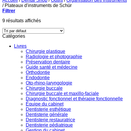
Accueil
/
Dental Shop
/
Outils
/
Organisation des instruments
/
Plateaux d'instruments de Schür
Filtrer
9 résultats affichés
Catégories
Livres
Chirurgie plastique
Radiologie et photographie
Préservation dentaire
Guide santé et médecine
Orthodontie
Endodontie
Oto-rhino-laryngologie
Chirurgie buccale
Chirurgie buccale et maxillo-faciale
Diagnostic fonctionnel et thérapie fonctionnelle
Équipe du cabinet
Dentisterie esthétique
Dentisterie générale
Dentisterie restauratrice
Dentisterie pédiatrique
Gestion du cabinet