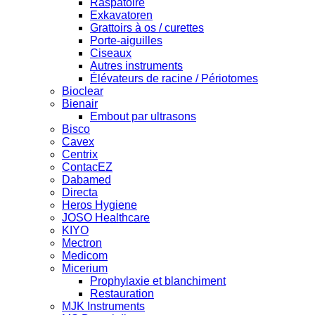
Raspatoire
Exkavatoren
Grattoirs à os / curettes
Porte-aiguilles
Ciseaux
Autres instruments
Élévateurs de racine / Périotomes
Bioclear
Bienair
Embout par ultrasons
Bisco
Cavex
Centrix
ContacEZ
Dabamed
Directa
Heros Hygiene
JOSO Healthcare
KIYO
Mectron
Medicom
Micerium
Prophylaxie et blanchiment
Restauration
MJK Instruments