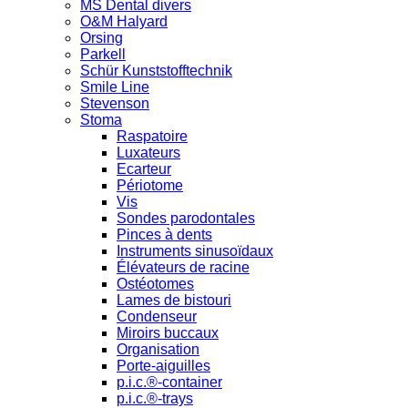
MS Dental divers
O&M Halyard
Orsing
Parkell
Schür Kunststofftechnik
Smile Line
Stevenson
Stoma
Raspatoire
Luxateurs
Ecarteur
Périotome
Vis
Sondes parodontales
Pinces à dents
Instruments sinusoïdaux
Élévateurs de racine
Ostéotomes
Lames de bistouri
Condenseur
Miroirs buccaux
Organisation
Porte-aiguilles
p.i.c.®-container
p.i.c.®-trays