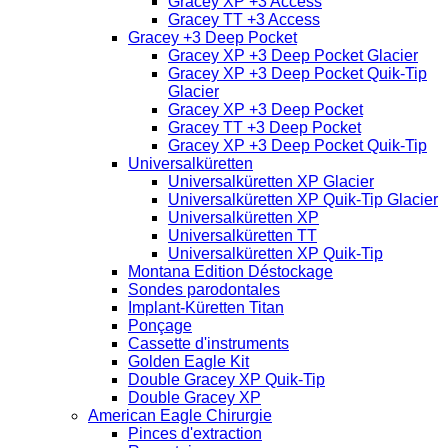
Gracey XP +3 Access
Gracey TT +3 Access
Gracey +3 Deep Pocket
Gracey XP +3 Deep Pocket Glacier
Gracey XP +3 Deep Pocket Quik-Tip
Glacier
Gracey XP +3 Deep Pocket
Gracey TT +3 Deep Pocket
Gracey XP +3 Deep Pocket Quik-Tip
Universalküretten
Universalküretten XP Glacier
Universalküretten XP Quik-Tip Glacier
Universalküretten XP
Universalküretten TT
Universalküretten XP Quik-Tip
Montana Edition Déstockage
Sondes parodontales
Implant-Küretten Titan
Ponçage
Cassette d'instruments
Golden Eagle Kit
Double Gracey XP Quik-Tip
Double Gracey XP
American Eagle Chirurgie
Pinces d'extraction