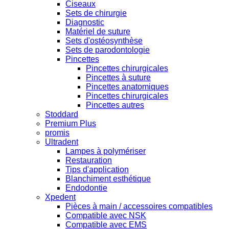
Ciseaux
Sets de chirurgie
Diagnostic
Matériel de suture
Sets d'ostéosynthèse
Sets de parodontologie
Pincettes
Pincettes chirurgicales
Pincettes à suture
Pincettes anatomiques
Pincettes chirurgicales
Pincettes autres
Stoddard
Premium Plus
promis
Ultradent
Lampes à polymériser
Restauration
Tips d'application
Blanchiment esthétique
Endodontie
Xpedent
Pièces à main / accessoires compatibles
Compatible avec NSK
Compatible avec EMS