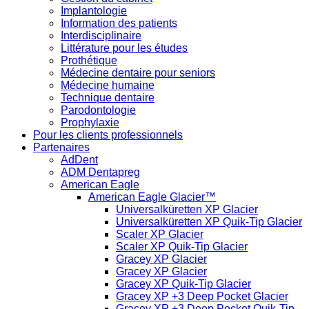
Implantologie
Information des patients
Interdisciplinaire
Littérature pour les études
Prothétique
Médecine dentaire pour seniors
Médecine humaine
Technique dentaire
Parodontologie
Prophylaxie
Pour les clients professionnels
Partenaires
AdDent
ADM Dentapreg
American Eagle
American Eagle Glacier™
Universalküretten XP Glacier
Universalküretten XP Quik-Tip Glacier
Scaler XP Glacier
Scaler XP Quik-Tip Glacier
Gracey XP Glacier
Gracey XP Glacier
Gracey XP Quik-Tip Glacier
Gracey XP +3 Deep Pocket Glacier
Gracey XP +3 Deep Pocket Quik-Tip