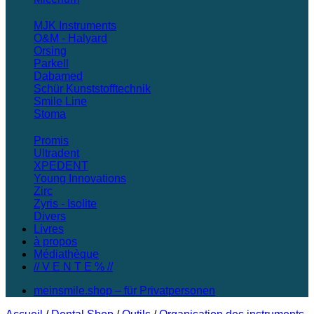
MJK Instruments
O&M - Halyard
Orsing
Parkell
Dabamed
Schür Kunststofftechnik
Smile Line
Stoma
Promis
Ultradent
XPEDENT
Young Innovations
Zirc
Zyris - Isolite
Divers
Livres
à propos
Médiathèque
// V E N T E % //
meinsmile.shop – für Privatpersonen