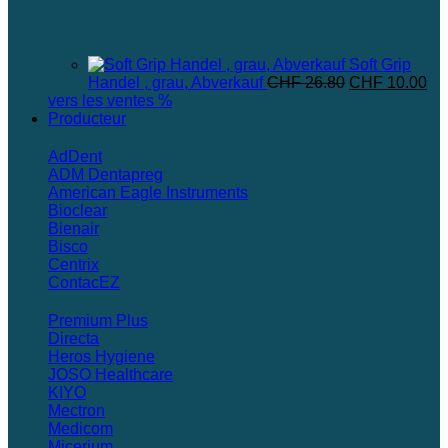
Soft Grip
Le
Le
Handel , grau, Abverkauf
CHF
26.80
CHF
10.00
prix
pri
vers les ventes %
initial
act
Producteur
était :
est
CHF 26.80.
CH
AdDent
ADM Dentapreg
American Eagle Instruments
Bioclear
Bienair
Bisco
Centrix
ContacEZ
Premium Plus
Directa
Heros Hygiene
JOSO Healthcare
KIYO
Mectron
Medicom
Micerium