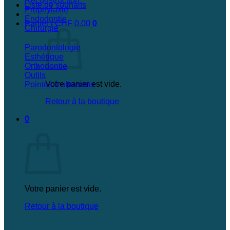
Reconstruction
Liste de souhaits
Prophylaxie
Endodontie
Panier /
CHF
0.00
0
Chirurgie
Parodontologie
Esthétique
Orthodontie
Outils
Votre panier est vide.
Pointes à ultrasons
Retour à la boutique
0
Panier
Votre panier est vide.
Retour à la boutique