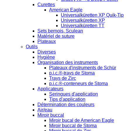
Curettes
American Eagle
Universalküretten XP Quik-Tip
Universalküretten XP
Universalküretten TT
Sets bernois, Sculean
Matériel de suture
Plateaux
Outils
Diverses
Hygiène
Organisation des instruments
Plateaux d'instruments de Schür
p.i.c.®-trays de Stoma
Trays de Zirc
p.i.c.®-conteneurs de Stoma
Applicateurs
Seringues d'application
Tips d'application
Détermination des couleurs
Air/eau
Miroir buccal
Miroir bucal de American Eagle
Miroir buccal de Stoma
Miroir buccal de Zirc