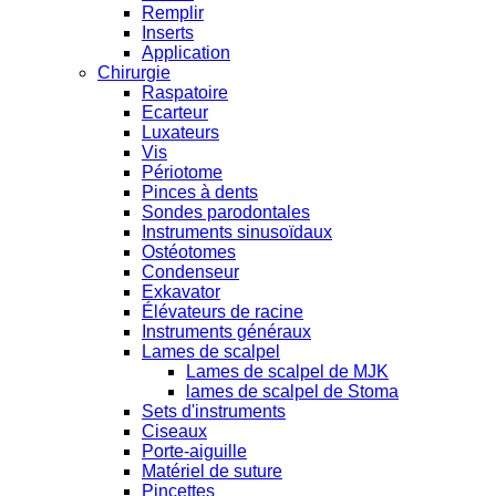
Remplir
Inserts
Application
Chirurgie
Raspatoire
Ecarteur
Luxateurs
Vis
Périotome
Pinces à dents
Sondes parodontales
Instruments sinusoïdaux
Ostéotomes
Condenseur
Exkavator
Élévateurs de racine
Instruments généraux
Lames de scalpel
Lames de scalpel de MJK
lames de scalpel de Stoma
Sets d'instruments
Ciseaux
Porte-aiguille
Matériel de suture
Pincettes