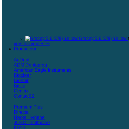
Gracey 5-6 (3/8) Yellow
vers les ventes %
Producteur
AdDent
ADM Dentapreg
American Eagle Instruments
Bioclear
Bienair
Bisco
Centrix
ContacEZ
Premium Plus
Directa
Heros Hygiene
JOSO Healthcare
KIYO