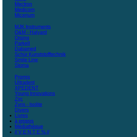
Mectron
Medicom
Micerium
MJK Instruments
O&M - Halyard
Orsing
Parkell
Dabamed
Schür Kunststofftechnik
Smile Line
Stoma
Promis
Ultradent
XPEDENT
Young Innovations
Zirc
Zyris - Isolite
Divers
Livres
à propos
Médiathèque
// V E N T E % //