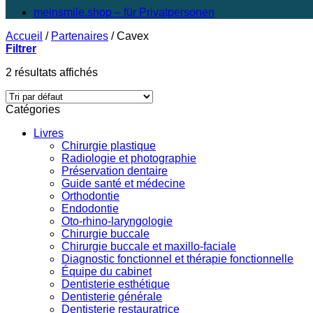
meinsmile.shop – für Privatpersonen
Accueil
/
Partenaires
/
Cavex
Filtrer
2 résultats affichés
Catégories
Livres
Chirurgie plastique
Radiologie et photographie
Préservation dentaire
Guide santé et médecine
Orthodontie
Endodontie
Oto-rhino-laryngologie
Chirurgie buccale
Chirurgie buccale et maxillo-faciale
Diagnostic fonctionnel et thérapie fonctionnelle
Équipe du cabinet
Dentisterie esthétique
Dentisterie générale
Dentisterie restauratrice