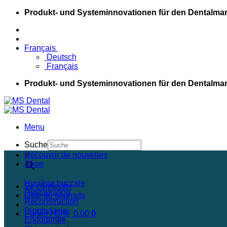
Passer
Produkt- und Systeminnovationen für den Dentalmar
au
contenu
Français
Deutsch
Français
Produkt- und Systeminnovationen für den Dentalmar
Menu
Suche
×
Découvrir de nouvelles
Shop
Hygiène buccale
Se connecter
Restauration
Liste de souhaits
Reconstruction
Prophylaxie
Panier /
CHF
0.00
0
Endodontie