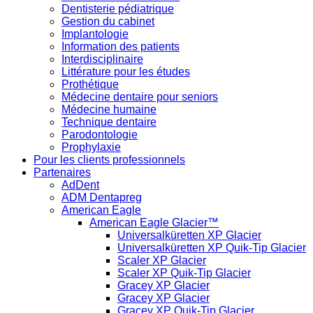
Dentisterie pédiatrique
Gestion du cabinet
Implantologie
Information des patients
Interdisciplinaire
Littérature pour les études
Prothétique
Médecine dentaire pour seniors
Médecine humaine
Technique dentaire
Parodontologie
Prophylaxie
Pour les clients professionnels
Partenaires
AdDent
ADM Dentapreg
American Eagle
American Eagle Glacier™
Universalküretten XP Glacier
Universalküretten XP Quik-Tip Glacier
Scaler XP Glacier
Scaler XP Quik-Tip Glacier
Gracey XP Glacier
Gracey XP Glacier
Gracey XP Quik-Tip Glacier