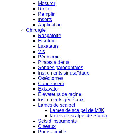
Mesurer
Rincer
Remplir
Inserts
Application
Chirurgie
Raspatoire
Ecarteur
Luxateurs
Vis
Périotome
Pinces à dents
Sondes parodontales
Instruments sinusoïdaux
Ostéotomes
Condenseur
Exkavator
Élévateurs de racine
Instruments généraux
Lames de scalpel
Lames de scalpel de MJK
lames de scalpel de Stoma
Sets d'instruments
Ciseaux
Porte-aiguille