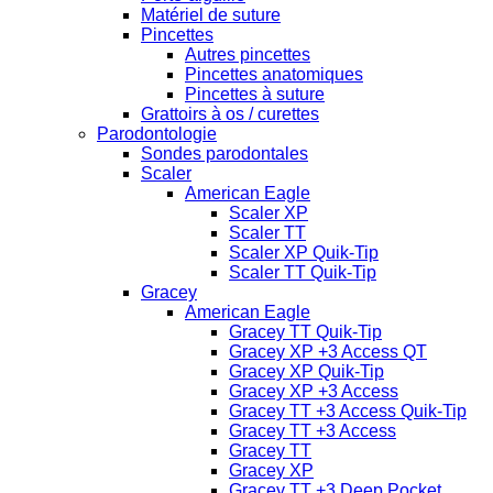
Matériel de suture
Pincettes
Autres pincettes
Pincettes anatomiques
Pincettes à suture
Grattoirs à os / curettes
Parodontologie
Sondes parodontales
Scaler
American Eagle
Scaler XP
Scaler TT
Scaler XP Quik-Tip
Scaler TT Quik-Tip
Gracey
American Eagle
Gracey TT Quik-Tip
Gracey XP +3 Access QT
Gracey XP Quik-Tip
Gracey XP +3 Access
Gracey TT +3 Access Quik-Tip
Gracey TT +3 Access
Gracey TT
Gracey XP
Gracey TT +3 Deep Pocket