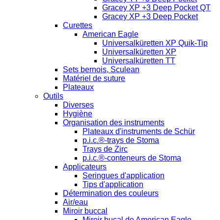
Gracey XP +3 Deep Pocket QT
Gracey XP +3 Deep Pocket
Curettes
American Eagle
Universalküretten XP Quik-Tip
Universalküretten XP
Universalküretten TT
Sets bernois, Sculean
Matériel de suture
Plateaux
Outils
Diverses
Hygiène
Organisation des instruments
Plateaux d'instruments de Schür
p.i.c.®-trays de Stoma
Trays de Zirc
p.i.c.®-conteneurs de Stoma
Applicateurs
Seringues d'application
Tips d'application
Détermination des couleurs
Air/eau
Miroir buccal
Miroir bucal de American Eagle