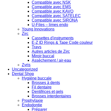
Compatible avec NSK
Compatible avec EMS
Compatible avec KAVO
Compatible avec SATELEC
Compatible avec SIRONA
U-Files – limes endo
Young Innovations
Zirc
Cassettes d'instruments
E-Z ID Rings & Tape Code couleur
Trays
Autres articles de Zirc
Miroir buccal
Assèchement / air-eau
Zyris
Uncategorized
Dental Shop
Hygiène buccale
Brosses à dents
Fil dentaire
Dentifrices et gels
Brosses interdentaires
Prophylaxie
Endodontie
Préparer