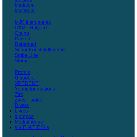
Medicom
Micerium
MJK Instruments
O&M - Halyard
Orsing
Parkell
Dabamed
Schür Kunststofftechnik
Smile Line
Stoma
Promis
Ultradent
XPEDENT
Young Innovations
Zirc
Zyris - Isolite
Divers
Livres
à propos
Médiathèque
// V E N T E % //