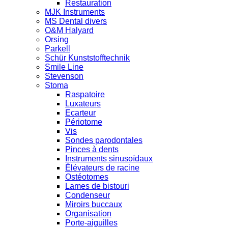
Restauration
MJK Instruments
MS Dental divers
O&M Halyard
Orsing
Parkell
Schür Kunststofftechnik
Smile Line
Stevenson
Stoma
Raspatoire
Luxateurs
Ecarteur
Périotome
Vis
Sondes parodontales
Pinces à dents
Instruments sinusoïdaux
Élévateurs de racine
Ostéotomes
Lames de bistouri
Condenseur
Miroirs buccaux
Organisation
Porte-aiguilles