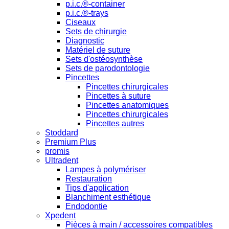
p.i.c.®-container
p.i.c.®-trays
Ciseaux
Sets de chirurgie
Diagnostic
Matériel de suture
Sets d'ostéosynthèse
Sets de parodontologie
Pincettes
Pincettes chirurgicales
Pincettes à suture
Pincettes anatomiques
Pincettes chirurgicales
Pincettes autres
Stoddard
Premium Plus
promis
Ultradent
Lampes à polymériser
Restauration
Tips d'application
Blanchiment esthétique
Endodontie
Xpedent
Pièces à main / accessoires compatibles