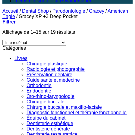
meinsmile.shop – für Privatpersonen
Accueil
/
Dental Shop
/
Parodontologie
/
Gracey
/
American
Eagle
/
Gracey XP +3 Deep Pocket
Filtrer
Affichage de 1–15 sur 19 résultats
Catégories
Livres
Chirurgie plastique
Radiologie et photographie
Préservation dentaire
Guide santé et médecine
Orthodontie
Endodontie
Oto-rhino-laryngologie
Chirurgie buccale
Chirurgie buccale et maxillo-faciale
Diagnostic fonctionnel et thérapie fonctionnelle
Équipe du cabinet
Dentisterie esthétique
Dentisterie générale
Dentisterie restauratrice