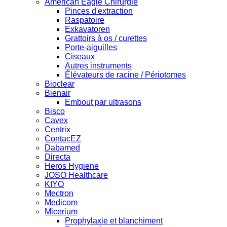
American Eagle Chirurgie
Pinces d'extraction
Raspatoire
Exkavatoren
Grattoirs à os / curettes
Porte-aiguilles
Ciseaux
Autres instruments
Élévateurs de racine / Périotomes
Bioclear
Bienair
Embout par ultrasons
Bisco
Cavex
Centrix
ContacEZ
Dabamed
Directa
Heros Hygiene
JOSO Healthcare
KIYO
Mectron
Medicom
Micerium
Prophylaxie et blanchiment