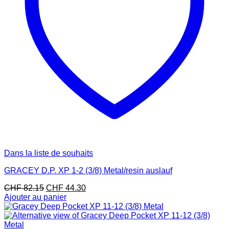
Dans la liste de souhaits
GRACEY D.P. XP 1-2 (3/8) Metal/resin auslauf
Le
Le
CHF
82.15
CHF
44.30
prix
prix
Ajouter au panier
initial
actuel
était :
est :
CHF 82.15.
CHF 44.30.