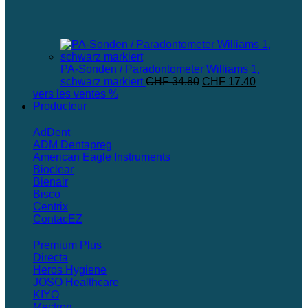
PA-Sonden / Paradontometer Williams 1,
Le
Le
schwarz markiert
CHF
34.80
CHF
17.40
prix
prix
vers les ventes %
initial
actuel
Producteur
était :
est :
CHF 34.80.
CHF 17.40
AdDent
ADM Dentapreg
American Eagle Instruments
Bioclear
Bienair
Bisco
Centrix
ContacEZ
Premium Plus
Directa
Heros Hygiene
JOSO Healthcare
KIYO
Mectron