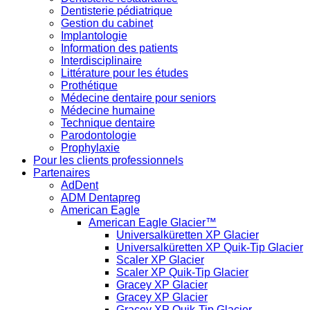
Dentisterie pédiatrique
Gestion du cabinet
Implantologie
Information des patients
Interdisciplinaire
Littérature pour les études
Prothétique
Médecine dentaire pour seniors
Médecine humaine
Technique dentaire
Parodontologie
Prophylaxie
Pour les clients professionnels
Partenaires
AdDent
ADM Dentapreg
American Eagle
American Eagle Glacier™
Universalküretten XP Glacier
Universalküretten XP Quik-Tip Glacier
Scaler XP Glacier
Scaler XP Quik-Tip Glacier
Gracey XP Glacier
Gracey XP Glacier
Gracey XP Quik-Tip Glacier