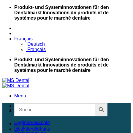
Passer
Produkt- und Systeminnovationen für den
au
Dentalmarkt
Innovations de produits et de
contenu
systèmes pour le marché dentaire
Français
Deutsch
Français
Produkt- und Systeminnovationen für den
Dentalmarkt
Innovations de produits et de
systèmes pour le marché dentaire
Menu
Découvrir de nouvelles
Shop
Hygiène buccale
Se connecter
Restauration
Liste de souhaits