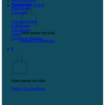
Reconstruction
Prophylaxie
Panier /
CHF
0.00
0
Endodontie
Chirurgie
Parodontologie
Esthétique
Orthodontie
Votre panier est vide.
Outils
Pointes à ultrasons
Retour à la boutique
0
Panier
Votre panier est vide.
Retour à la boutique