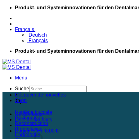
Passer
Produkt- und Systeminnovationen für den Dentalmar
au
contenu
Français
Deutsch
Français
Produkt- und Systeminnovationen für den Dentalmar
Menu
Suche
×
Découvrir de nouvelles
Shop
Hygiène buccale
Se connecter
Restauration
Liste de souhaits
Reconstruction
Prophylaxie
Panier /
CHF
0.00
0
Endodontie