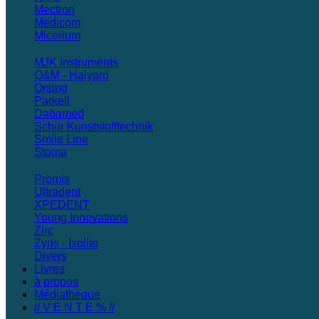
Mectron
Medicom
Micerium
MJK Instruments
O&M - Halyard
Orsing
Parkell
Dabamed
Schür Kunststofftechnik
Smile Line
Stoma
Promis
Ultradent
XPEDENT
Young Innovations
Zirc
Zyris - Isolite
Divers
Livres
à propos
Médiathèque
// V E N T E % //