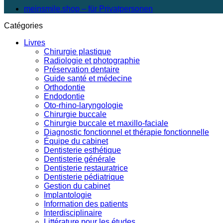
meinsmile.shop – für Privatpersonen
Catégories
Livres
Chirurgie plastique
Radiologie et photographie
Préservation dentaire
Guide santé et médecine
Orthodontie
Endodontie
Oto-rhino-laryngologie
Chirurgie buccale
Chirurgie buccale et maxillo-faciale
Diagnostic fonctionnel et thérapie fonctionnelle
Équipe du cabinet
Dentisterie esthétique
Dentisterie générale
Dentisterie restauratrice
Dentisterie pédiatrique
Gestion du cabinet
Implantologie
Information des patients
Interdisciplinaire
Littérature pour les études