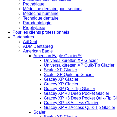
Prothétique
Médecine dentaire pour seniors
Médecine humaine
Technique dentaire
Parodontologie
Prophylaxie
Pour les clients professionnels
Partenaires
AdDent
ADM Dentapreg
American Eagle
American Eagle Glacier™
Universalküretten XP Glacier
Universalküretten XP Quik-Tip Glacier
Scaler XP Glacier
Scaler XP Quik-Tip Glacier
Gracey XP Glacier
Gracey XP Glacier
Gracey XP Quik-Tip Glacier
Gracey XP +3 Deep Pocket Glacier
Gracey XP +3 Deep Pocket Quik-Tip Gl
Gracey XP +3 Access Glacier
Gracey XP +3 Access Quik-Tip Glacier
Scaler
Scaler XP Glacier