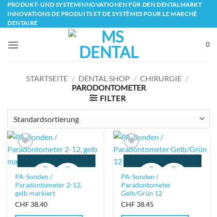
Skip
PRODUKT- UND SYSTEMINNOVATIONEN FÜR DEN DENTALMARKT
INNOVATIONS DE PRODUITS ET DE SYSTÈMES POUR LE MARCHÉ
to
DENTAIRE
content
0
STARTSEITE
/
DENTAL SHOP
/
CHIRURGIE
/
PARODONTOMETER
FILTER
PA-Sonden /
PA-Sonden /
Paradontometer 2-12,
Paradontometer
gelb markiert
Gelb/Grün 12
CHF
38.40
CHF
38.45