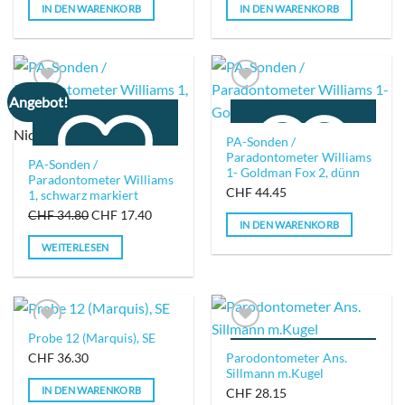
IN DEN WARENKORB
IN DEN WARENKORB
IN DIE WUNSCHLISTE
IN DIE WUNSCHLISTE
Angebot!
Nicht vorrätig
PA-Sonden /
Paradontometer Williams
PA-Sonden /
1- Goldman Fox 2, dünn
Paradontometer Williams
CHF
44.45
1, schwarz markiert
Ursprünglicher
Aktueller
CHF
34.80
CHF
17.40
IN DEN WARENKORB
Preis
Preis
IN DIE WUNSCHLISTE
IN DIE WUNSCHLISTE
WEITERLESEN
war:
ist:
CHF 34.80
CHF 17.40.
Probe 12 (Marquis), SE
Parodontometer Ans.
CHF
36.30
Sillmann m.Kugel
IN DEN WARENKORB
CHF
28.15