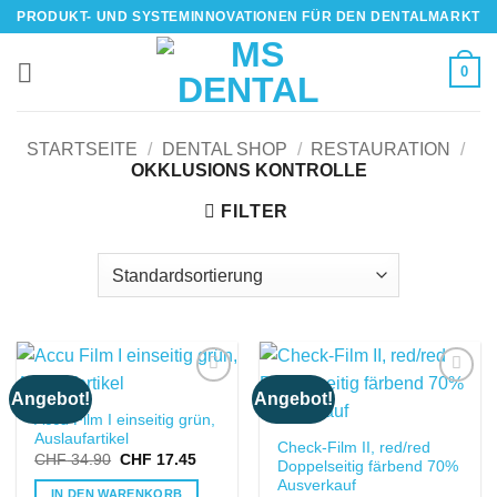
Skip
PRODUKT- UND SYSTEMINNOVATIONEN FÜR DEN DENTALMARKT
to
content
0
STARTSEITE
/
DENTAL SHOP
/
RESTAURATION
/
OKKLUSIONS KONTROLLE
FILTER
Angebot!
Angebot!
IN DIE
IN DIE
Accu Film I einseitig grün,
WUNSCHLISTE
WUNSCHLISTE
Auslaufartikel
Check-Film II, red/red
Ursprünglicher
Aktueller
CHF
34.90
CHF
17.45
Doppelseitig färbend 70%
Preis
Preis
Ausverkauf
war:
ist:
IN DEN WARENKORB