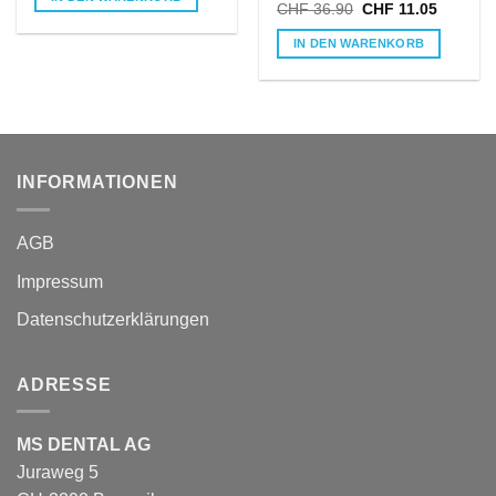
CHF 34.90
CHF 17.45.
Ursprünglicher
Aktuelle
CHF
36.90
CHF
11.05
Preis
Preis
war:
ist:
IN DEN WARENKORB
CHF 36.90
CHF 11.
INFORMATIONEN
AGB
Impressum
Datenschutzerklärungen
ADRESSE
MS DENTAL AG
Juraweg 5