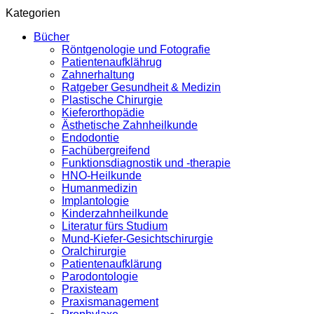
Kategorien
Bücher
Röntgenologie und Fotografie
Patientenaufklährug
Zahnerhaltung
Ratgeber Gesundheit & Medizin
Plastische Chirurgie
Kieferorthopädie
Ästhetische Zahnheilkunde
Endodontie
Fachübergreifend
Funktionsdiagnostik und -therapie
HNO-Heilkunde
Humanmedizin
Implantologie
Kinderzahnheilkunde
Literatur fürs Studium
Mund-Kiefer-Gesichtschirurgie
Oralchirurgie
Patientenaufklärung
Parodontologie
Praxisteam
Praxismanagement