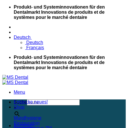
Skip
Produkt- und Systeminnovationen für den
to
Dentalmarkt
Innovations de produits et de
content
systèmes pour le marché dentaire
Deutsch
Deutsch
Français
Produkt- und Systeminnovationen für den
Dentalmarkt
Innovations de produits et de
systèmes pour le marché dentaire
Menu
Entdecke neues!
Suche
Shop
×
Mundhygiene
Restauration
Anmelden