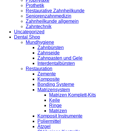
Prophylaxe
Prothetik
Restaurative Zahnheilkunde
Seniorenzahnmedizin
Zahnheilkunde allgemein
Zahntechnik
Uncategorized
Dental Shop
Mundhygiene
Zahnbürsten
Zahnseide
Zahnpasten und Gele
Interdentalbürsten
Restauration
Zemente
Komposite
Bonding Systeme
Matrizensystem
Matrizen Komplett-Kits
Keile
Ringe
Matrizen
Komposit Instrumente
Poliermittel
Ätzgel