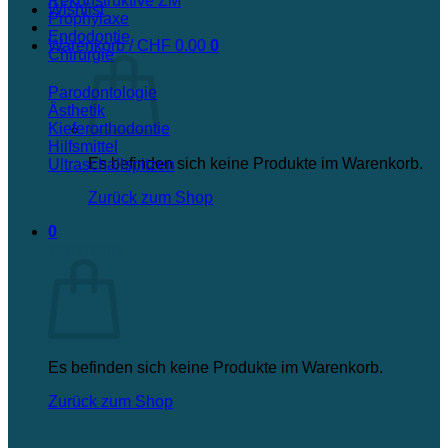
Rekonstruktive ZM
Wishlist
Prophylaxe
Endodontie
Warenkorb /
CHF
0.00
0
Chirurgie
Parodontologie
Ästhetik
Kieferorthodontie
Hilfsmittel
Es befinden sich keine Produkte im Warenkorb.
Ultraschallspitzen
Zurück zum Shop
0
Warenkorb
Es befinden sich keine Produkte im Warenkorb.
Zurück zum Shop