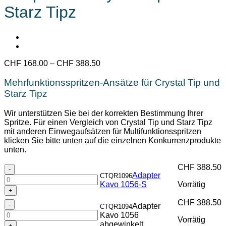
Starz Tipz
Preisspanne:
CHF
168.00
–
CHF
388.50
CHF 168.00
bis
Mehrfunktionsspritzen-Ansätze für Crystal Tip und
CHF 388.50
Starz Tipz
Wir unterstützen Sie bei der korrekten Bestimmung Ihrer
Spritze. Für einen Vergleich von Crystal Tip und Starz Tipz
mit anderen Einwegaufsätzen für Multifunktionsspritzen
klicken Sie bitte unten auf die einzelnen Konkurrenzprodukte
unten.
CHF
388.50
Adapter
Adapter
CTQR1096
Kavo
Kavo 1056-S
Vorrätig
1056-
S
CHF
388.50
Adapter
Menge
Adapter
CTQR1094
Kavo
Kavo 1056
Vorrätig
1056
abgewinkelt