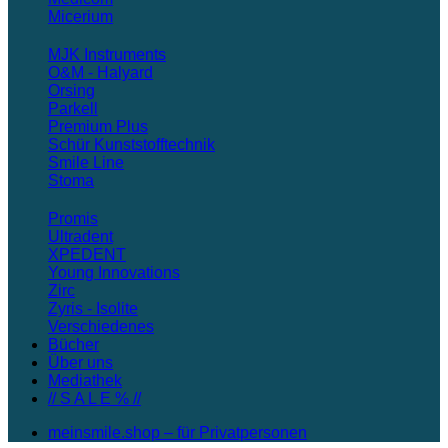
Micerium
MJK Instruments
O&M - Halyard
Orsing
Parkell
Premium Plus
Schür Kunststofftechnik
Smile Line
Stoma
Promis
Ultradent
XPEDENT
Young Innovations
Zirc
Zyris - Isolite
Verschiedenes
Bücher
Über uns
Mediathek
// S A L E % //
meinsmile.shop – für Privatpersonen