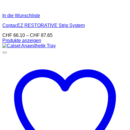
In die Wunschliste
ContacEZ RESTORATIVE Strip System
Preisspanne:
CHF
66.10
–
CHF
87.65
CHF 66.10
Produkte anzeigen
bis
CHF 87.65