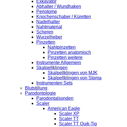
Exkavator
Abhalter / Wundhaken
Periotome
Knochenschaber / Küretten
Nadelhalter
Nahtmaterial
Scheren
Wurzelheber
Pinzetten
Nahtpinzetten
Pinzetten anatomisch
Pinzetten weitere
Instrumente Allgemein
Skalpellklingen
Skalpellklingen von MJK
Skalpellklingen von Stoma
Instrumenten Sets
Blutstillung
Parodontologie
Parodontalsonden
Scaler
American Eagle
Scaler XP
Scaler TT
Scaler TT Quik-Tip