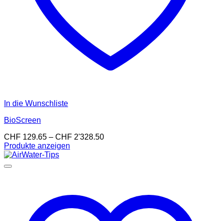
In die Wunschliste
BioScreen
Preisspanne:
CHF
129.65
–
CHF
2'328.50
CHF 129.65
Produkte anzeigen
bis
CHF 2'328.50