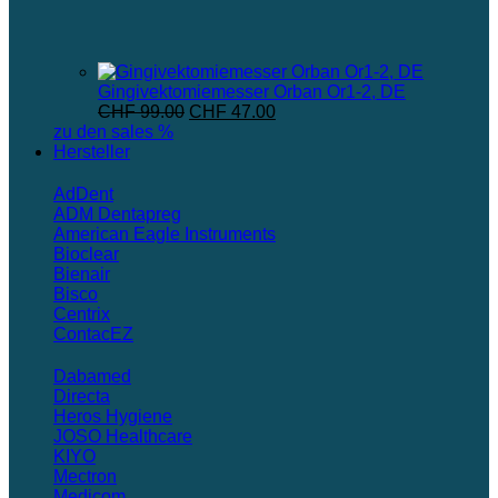
Gingivektomiemesser Orban Or1-2, DE
Ursprünglicher
Aktueller
CHF
99.00
CHF
47.00
Preis
Preis
zu den sales %
war:
ist:
Hersteller
CHF 99.00
CHF 47.00.
AdDent
ADM Dentapreg
American Eagle Instruments
Bioclear
Bienair
Bisco
Centrix
ContacEZ
Dabamed
Directa
Heros Hygiene
JOSO Healthcare
KIYO
Mectron
Medicom