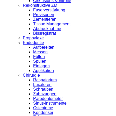
Okklusions Kontrolle
Rekonstruktive ZM
Faserverstärkung
Provisorien
Zementieren
Tissue Management
Abdrucknahme
Bissregistrat
Prophylaxe
Endodontie
Aufbereiten
Messen
Füllen
Spülen
Einlagen
Applikation
Chirurgie
Raspatorium
Luxatoren
Schrauben
Zahnzangen
Parodontometer
Sinus-Instrumente
Osteotome
Kondenser