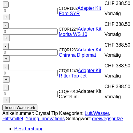
CHF
388.50
Adapter
Menge
Adapter Kit
CTQR1102
Kit
Faro SYR
Vorrätig
Faro
SYR
CHF
388.50
Adapter
Menge
Adapter Kit
CTQR1224
Kit
Morita WS 10
Vorrätig
Morita
WS
CHF
388.50
Adapter
10
Adapter Kit
CTQR1236
Kit
Menge
Chirana Diplomat
Vorrätig
Chirana
Diplomat
CHF
388.50
Adapter
Menge
Adapter Kit
CTQR1240
Kit
Ritter Top Jet
Vorrätig
Ritter
Top
CHF
388.50
Adapter
Jet
Adapter Kit
CTQR2010
Kit
Menge
Castellini
Vorrätig
Castellini
Menge
In den Warenkorb
Artikelnummer:
Crystal Tip
Kategorien:
Luft/Wasser
,
Hilfsmittel
,
Young Innovations
Schlagwort:
dreiwegspritze
Beschreibung