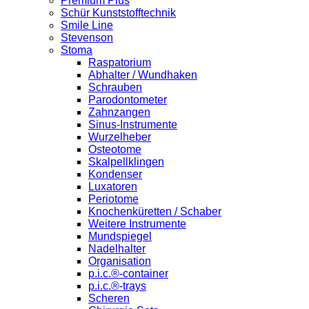
Premium Plus
Schür Kunststofftechnik
Smile Line
Stevenson
Stoma
Raspatorium
Abhalter / Wundhaken
Schrauben
Parodontometer
Zahnzangen
Sinus-Instrumente
Wurzelheber
Osteotome
Skalpellklingen
Kondenser
Luxatoren
Periotome
Knochenküretten / Schaber
Weitere Instrumente
Mundspiegel
Nadelhalter
Organisation
p.i.c.®-container
p.i.c.®-trays
Scheren