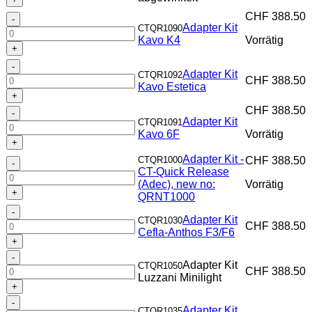
abgewinkelt
CHF
388.50
Adapter
Menge
Adapter Kit
CTQR1090
Kit
Kavo K4
Vorrätig
Kavo
K4
Adapter
Menge
Adapter Kit
CTQR1092
Kit
CHF
388.50
Kavo Estetica
Kavo
Estetica
CHF
388.50
Adapter
Menge
Adapter Kit
CTQR1091
Kit
Kavo 6F
Vorrätig
Kavo
6F
Adapter Kit -
CTQR1000
CHF
388.50
Menge
Adapter
CT-Quick Release
Kit
(Adec), new no:
Vorrätig
-
QRNT1000
CT-
Adapter
Quick
Adapter Kit
CTQR1030
Kit
Release
CHF
388.50
Cefla-Anthos F3/F6
Cefla-
(Adec),
Anthos
new
Adapter
F3/F6
no:
Adapter Kit
CTQR1050
Kit
CHF
388.50
Menge
QRNT1000
Luzzani Minilight
Luzzani
Menge
Minilight
Adapter
Menge
Adapter Kit
CTQR1035