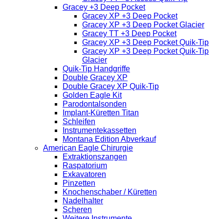
Gracey +3 Deep Pocket
Gracey XP +3 Deep Pocket
Gracey XP +3 Deep Pocket Glacier
Gracey TT +3 Deep Pocket
Gracey XP +3 Deep Pocket Quik-Tip
Gracey XP +3 Deep Pocket Quik-Tip
Glacier
Quik-Tip Handgriffe
Double Gracey XP
Double Gracey XP Quik-Tip
Golden Eagle Kit
Parodontalsonden
Implant-Küretten Titan
Schleifen
Instrumentekassetten
Montana Edition Abverkauf
American Eagle Chirurgie
Extraktionszangen
Raspatorium
Exkavatoren
Pinzetten
Knochenschaber / Küretten
Nadelhalter
Scheren
Weitere Instrumente