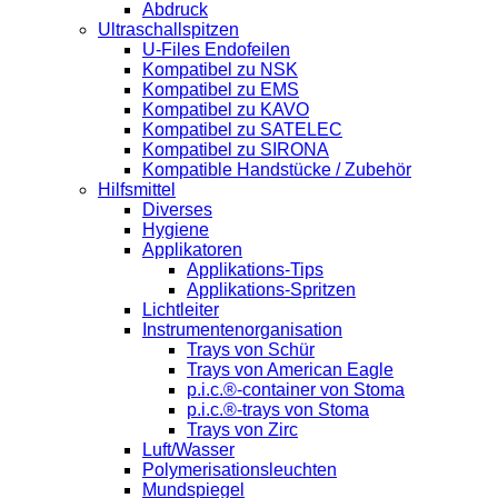
Abdruck
Ultraschallspitzen
U-Files Endofeilen
Kompatibel zu NSK
Kompatibel zu EMS
Kompatibel zu KAVO
Kompatibel zu SATELEC
Kompatibel zu SIRONA
Kompatible Handstücke / Zubehör
Hilfsmittel
Diverses
Hygiene
Applikatoren
Applikations-Tips
Applikations-Spritzen
Lichtleiter
Instrumentenorganisation
Trays von Schür
Trays von American Eagle
p.i.c.®-container von Stoma
p.i.c.®-trays von Stoma
Trays von Zirc
Luft/Wasser
Polymerisationsleuchten
Mundspiegel