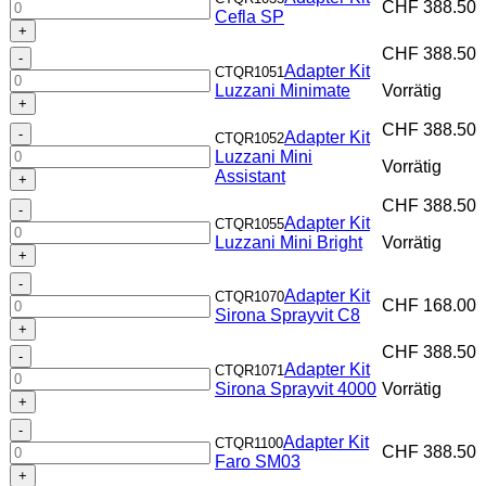
Kit
CHF
388.50
Cefla SP
Cefla
SP
CHF
388.50
Adapter
Menge
Adapter Kit
CTQR1051
Kit
Luzzani Minimate
Vorrätig
Luzzani
Minimate
CHF
388.50
Adapter
Menge
Adapter Kit
CTQR1052
Kit
Luzzani Mini
Vorrätig
Luzzani
Assistant
Mini
CHF
388.50
Adapter
Assistant
Adapter Kit
CTQR1055
Kit
Menge
Luzzani Mini Bright
Vorrätig
Luzzani
Mini
Adapter
Bright
Adapter Kit
CTQR1070
Kit
Menge
CHF
168.00
Sirona Sprayvit C8
Sirona
Sprayvit
CHF
388.50
Adapter
C8
Adapter Kit
CTQR1071
Kit
Menge
Sirona Sprayvit 4000
Vorrätig
Sirona
Sprayvit
Adapter
4000
Adapter Kit
CTQR1100
Kit
Menge
CHF
388.50
Faro SM03
Faro
SM03