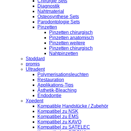
Chirurgie Sets
Diagnostik
Nahtmaterial
Osteosynthese Sets
Parodontologie Sets
Pinzetten
Pinzetten chirurgisch
Pinzetten anatomisch
Pinzetten weitere
Pinzetten chirurgisch
Nahtpinzetten
Stoddard
promis
Ultradent
Polymerisationsleuchten
Restauration
Applikations-Tips
Ästhetik-Bleaching
Endodontie
Xpedent
Kompatible Handstücke / Zubehör
Kompatibel zu NSK
Kompatibel zu EMS
Kompatibel zu KAVO
Kompatibel zu SATELEC