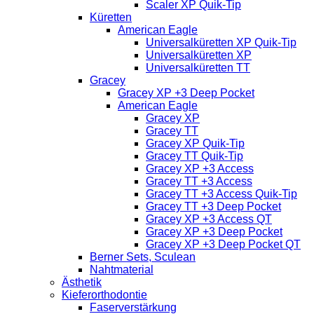
Scaler XP Quik-Tip
Küretten
American Eagle
Universalküretten XP Quik-Tip
Universalküretten XP
Universalküretten TT
Gracey
Gracey XP +3 Deep Pocket
American Eagle
Gracey XP
Gracey TT
Gracey XP Quik-Tip
Gracey TT Quik-Tip
Gracey XP +3 Access
Gracey TT +3 Access
Gracey TT +3 Access Quik-Tip
Gracey TT +3 Deep Pocket
Gracey XP +3 Access QT
Gracey XP +3 Deep Pocket
Gracey XP +3 Deep Pocket QT
Berner Sets, Sculean
Nahtmaterial
Ästhetik
Kieferorthodontie
Faserverstärkung