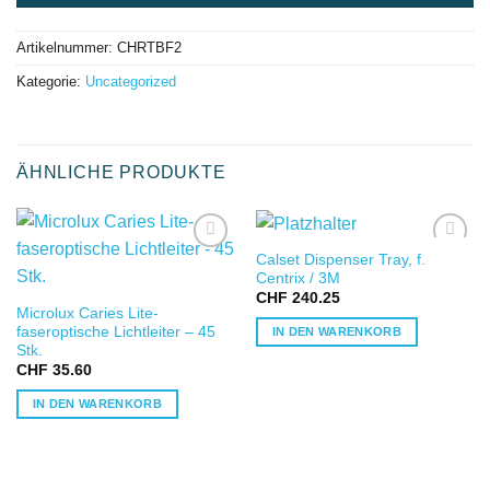
Artikelnummer:
CHRTBF2
Kategorie:
Uncategorized
ÄHNLICHE PRODUKTE
Calset Dispenser Tray, f.
IN DIE
IN DIE
Centrix / 3M
WUNSCHLISTE
WUNSCHLISTE
CHF
240.25
Microlux Caries Lite-
faseroptische Lichtleiter – 45
IN DEN WARENKORB
Stk.
CHF
35.60
IN DEN WARENKORB