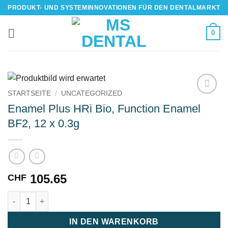
Skip
PRODUKT- UND SYSTEMINNOVATIONEN FÜR DEN DENTALMARKT
to
content
0
STARTSEITE
/
UNCATEGORIZED
IN DIE
Enamel Plus HRi Bio, Function Enamel
WUNSCHLISTE
BF2, 12 x 0.3g
105.65
CHF
Enamel Plus HRi Bio, Function Enamel BF2, 12 x 0.3g Menge
IN DEN WARENKORB