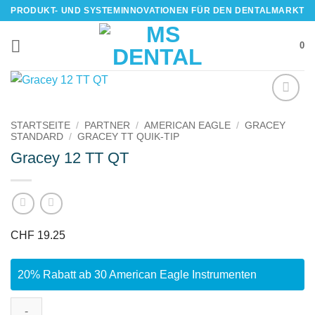
Skip
PRODUKT- UND SYSTEMINNOVATIONEN FÜR DEN DENTALMARKT
to
content
0
IN DIE
STARTSEITE
/
PARTNER
/
AMERICAN EAGLE
/
GRACEY
WUNSCHLISTE
STANDARD
/
GRACEY TT QUIK-TIP
Gracey 12 TT QT
CHF
19.25
20% Rabatt ab 30 American Eagle Instrumenten