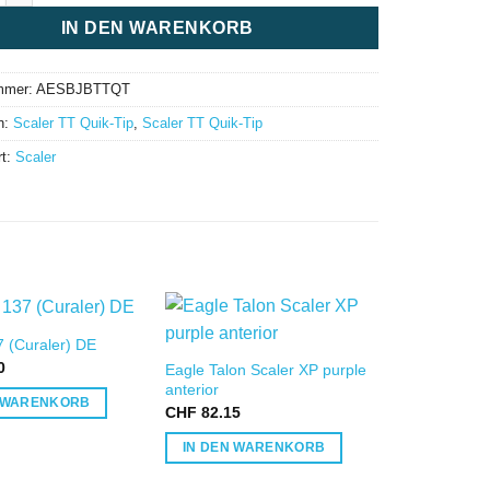
IN DEN WARENKORB
mmer:
AESBJBTTQT
n:
Scaler TT Quik-Tip
,
Scaler TT Quik-Tip
rt:
Scaler
7 (Curaler) DE
IN DIE
IN DIE
0
Eagle Talon Scaler XP purple
WUNSCHLISTE
WUNSCHLISTE
W
anterior
N WARENKORB
CHF
82.15
IN DEN WARENKORB