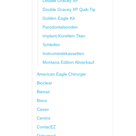
Double Gracey XP
Double Gracey XP Quik-Tip
Golden Eagle Kit
Parodontalsonden
Implant-Küretten Titan
Schleifen
Instrumentekassetten
Montana Edition Abverkauf
American Eagle Chirurgie
Bioclear
Bienair
Bisco
Cavex
Centrix
ContacEZ
Dabamed