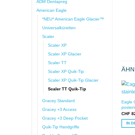
ADM Dentapreg
American Eagle
*NEU* American Eagle Glacier™
Universalküretten
Scaler
Scaler XP
Scaler XP Glacier
Scaler TT
ÄHN
Scaler XP Quik-Tip
Scaler XP Quik-Tip Glacier
Scaler TT Quik-Tip
Gracey Standard
Eagle C
posteri
Gracey +3 Access
CHF
82
Gracey +3 Deep Pocket
IN 
Quik-Tip Handgriffe