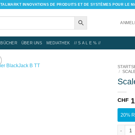
NTALMARKT
INNOVATIONS DE PRODUITS ET DE SYSTÈMES POUR LE 
ANMEL
BÜCHER
ÜBER UNS
MEDIATHEK
// S A L E % //
STARTS
/
SCALE
Scal
IN DIE
WUNSCHLISTE
1
CHF
20% Ra
Scaler 