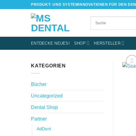
Skip
PRODUKT- UND SYSTEMINNOVATIONEN FÜR DEN DE
to
content
ENTDECKE NEUES!
SHOP
HERSTELLER
KATEGORIEN
Bücher
Uncategorized
Dental Shop
Partner
AdDent