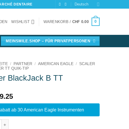
Deutsch
MARCHÉ DENTAIRE
0
DEN
WISHLIST
WARENKORB /
CHF
0.00
MEINSMILE.SHOP – FÜR PRIVATPERSONEN
EITE
/
PARTNER
/
AMERICAN EAGLE
/
SCALER
R TT QUIK-TIP
er BlackJack B TT
9.25
batt ab 30 American Eagle Instrumenten
BlackJack B TT Menge