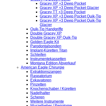
Gracey XP +3 Deep Pocket
Gracey XP +3 Deep Pocket Glacier
Gracey TT +3 Deep Pocket
Gracey XP +3 Deep Pocket Quik-Tip
Gracey XP +3 Deep Pocket Quik-Tip
Glacier
Quik-Tip Handgriffe
Double Gracey XP
Double Gracey XP Quik-Tip
Golden Eagle Kit
Parodontalsonden
Implant-Küretten Titan
Schleifen
Instrumentekassetten
Montana Edition Abverkauf
American Eagle Chirurgie
Extraktionszangen
Raspatorium
Exkavatoren
Pinzetten
Knochenschaber / Küretten
Nadelhalter
Scheren
Weitere Instrumente
Wurzelheber / Periotome