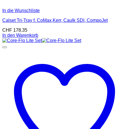
In die Wunschliste
Calset Tri-Tray f. CoMax,Kerr, Caulk SDI, CompoJet
CHF
178.35
In den Warenkorb