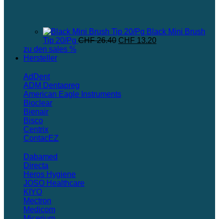
Black Mini Brush
Ursprünglicher
Aktueller
Tip 20/Pg
CHF
26.40
CHF
13.20
Preis
Preis
zu den sales %
war:
ist:
Hersteller
CHF 26.40
CHF 13.20.
AdDent
ADM Dentapreg
American Eagle Instruments
Bioclear
Bienair
Bisco
Centrix
ContacEZ
Dabamed
Directa
Heros Hygiene
JOSO Healthcare
KIYO
Mectron
Medicom
Micerium