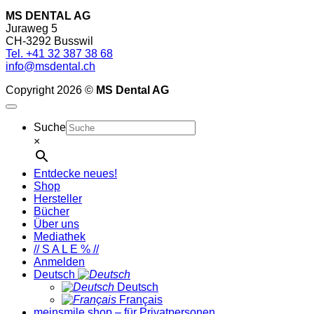
MS DENTAL AG
Juraweg 5
CH-3292 Busswil
Tel. +41 32 387 38 68
info@msdental.ch
Copyright 2026 ©
MS Dental AG
Suche
×
Entdecke neues!
Shop
Hersteller
Bücher
Über uns
Mediathek
// S A L E % //
Anmelden
Deutsch
Deutsch
Français
meinsmile.shop – für Privatpersonen