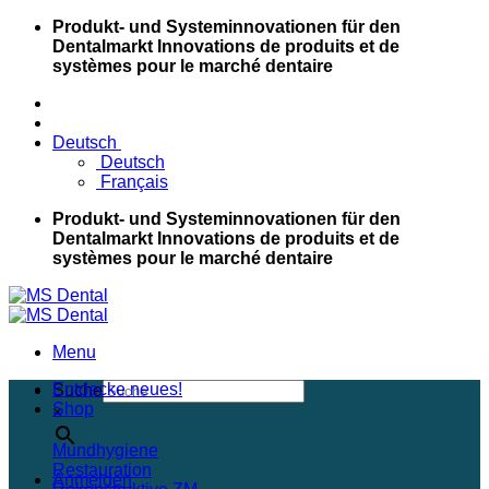
Skip
Produkt- und Systeminnovationen für den
to
Dentalmarkt
Innovations de produits et de
content
systèmes pour le marché dentaire
Deutsch
Deutsch
Français
Produkt- und Systeminnovationen für den
Dentalmarkt
Innovations de produits et de
systèmes pour le marché dentaire
Menu
Entdecke neues!
Suche
Shop
×
Mundhygiene
Restauration
Anmelden