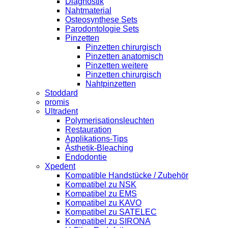
Diagnostik
Nahtmaterial
Osteosynthese Sets
Parodontologie Sets
Pinzetten
Pinzetten chirurgisch
Pinzetten anatomisch
Pinzetten weitere
Pinzetten chirurgisch
Nahtpinzetten
Stoddard
promis
Ultradent
Polymerisationsleuchten
Restauration
Applikations-Tips
Ästhetik-Bleaching
Endodontie
Xpedent
Kompatible Handstücke / Zubehör
Kompatibel zu NSK
Kompatibel zu EMS
Kompatibel zu KAVO
Kompatibel zu SATELEC
Kompatibel zu SIRONA