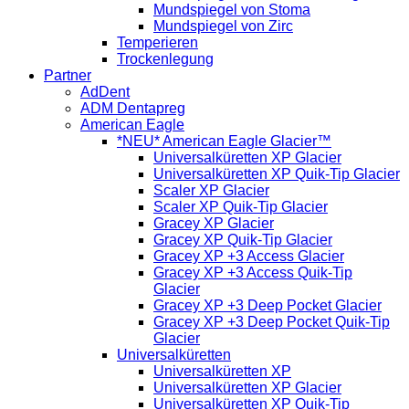
Mundspiegel von Stoma
Mundspiegel von Zirc
Temperieren
Trockenlegung
Partner
AdDent
ADM Dentapreg
American Eagle
*NEU* American Eagle Glacier™
Universalküretten XP Glacier
Universalküretten XP Quik-Tip Glacier
Scaler XP Glacier
Scaler XP Quik-Tip Glacier
Gracey XP Glacier
Gracey XP Quik-Tip Glacier
Gracey XP +3 Access Glacier
Gracey XP +3 Access Quik-Tip
Glacier
Gracey XP +3 Deep Pocket Glacier
Gracey XP +3 Deep Pocket Quik-Tip
Glacier
Universalküretten
Universalküretten XP
Universalküretten XP Glacier
Universalküretten XP Quik-Tip