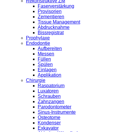
Rekonstruktive ZM
Faserverstärkung
Provisorien
Zementieren
Tissue Management
Abdrucknahme
Bissregistrat
Prophylaxe
Endodontie
Aufbereiten
Messen
Füllen
Spülen
Einlagen
Applikation
Chirurgie
Raspatorium
Luxatoren
Schrauben
Zahnzangen
Parodontometer
Sinus-Instrumente
Osteotome
Kondenser
Exkavator