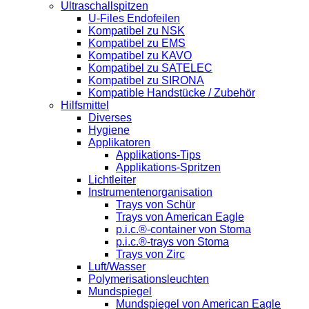
Ultraschallspitzen
U-Files Endofeilen
Kompatibel zu NSK
Kompatibel zu EMS
Kompatibel zu KAVO
Kompatibel zu SATELEC
Kompatibel zu SIRONA
Kompatible Handstücke / Zubehör
Hilfsmittel
Diverses
Hygiene
Applikatoren
Applikations-Tips
Applikations-Spritzen
Lichtleiter
Instrumentenorganisation
Trays von Schür
Trays von American Eagle
p.i.c.®-container von Stoma
p.i.c.®-trays von Stoma
Trays von Zirc
Luft/Wasser
Polymerisationsleuchten
Mundspiegel
Mundspiegel von American Eagle