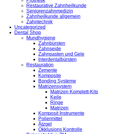
Prothetik
Restaurative Zahnheilkunde
Seniorenzahnmedizin
Zahnheilkunde allgemein
Zahntechnik
Uncategorized
Dental Shop
Mundhygiene
Zahnbürsten
Zahnseide
Zahnpasten und Gele
Interdentalbürsten
Restauration
Zemente
Komposite
Bonding Systeme
Matrizensystem
Matrizen Komplett-Kits
Keile
Ringe
Matrizen
Komposit Instrumente
Poliermittel
Ätzgel
Okklusions Kontrolle