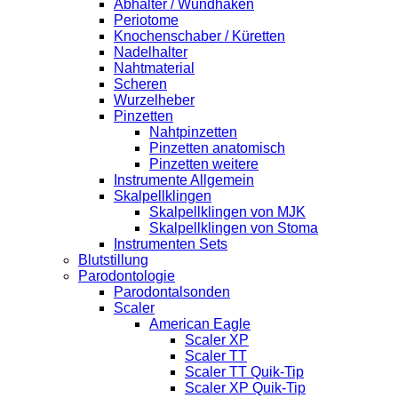
Abhalter / Wundhaken
Periotome
Knochenschaber / Küretten
Nadelhalter
Nahtmaterial
Scheren
Wurzelheber
Pinzetten
Nahtpinzetten
Pinzetten anatomisch
Pinzetten weitere
Instrumente Allgemein
Skalpellklingen
Skalpellklingen von MJK
Skalpellklingen von Stoma
Instrumenten Sets
Blutstillung
Parodontologie
Parodontalsonden
Scaler
American Eagle
Scaler XP
Scaler TT
Scaler TT Quik-Tip
Scaler XP Quik-Tip