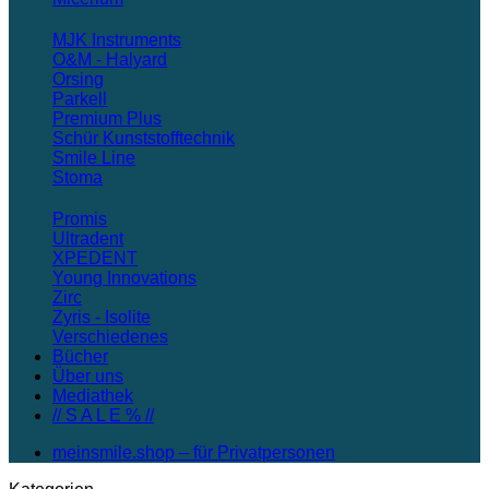
MJK Instruments
O&M - Halyard
Orsing
Parkell
Premium Plus
Schür Kunststofftechnik
Smile Line
Stoma
Promis
Ultradent
XPEDENT
Young Innovations
Zirc
Zyris - Isolite
Verschiedenes
Bücher
Über uns
Mediathek
// S A L E % //
meinsmile.shop – für Privatpersonen