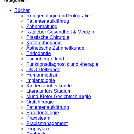
Kategorien
Bücher
Röntgenologie und Fotografie
Patientenaufklährug
Zahnerhaltung
Ratgeber Gesundheit & Medizin
Plastische Chirurgie
Kieferorthopädie
Ästhetische Zahnheilkunde
Endodontie
Fachübergreifend
Funktionsdiagnostik und -therapie
HNO-Heilkunde
Humanmedizin
Implantologie
Kinderzahnheilkunde
Literatur fürs Studium
Mund-Kiefer-Gesichtschirurgie
Oralchirurgie
Patientenaufklärung
Parodontologie
Praxisteam
Praxismanagement
Prophylaxe