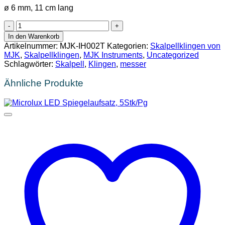
ø 6 mm, 11 cm lang
Skalpellklingenhalter,
Ø
In den Warenkorb
8mm,
Artikelnummer:
MJK-IH002T
Kategorien:
Skalpellklingen von
14cm
MJK
,
Skalpellklingen
,
MJK Instruments
,
Uncategorized
lang,
Schlagwörter:
Skalpell
,
Klingen
,
messer
Titan
Menge
Ähnliche Produkte