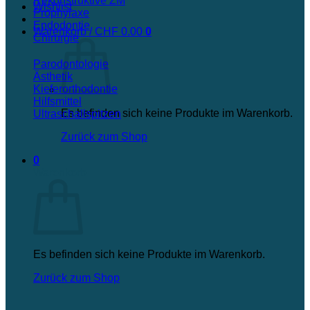
Rekonstruktive ZM
Wishlist
Prophylaxe
Endodontie
Warenkorb /
CHF
0.00
0
Chirurgie
Parodontologie
Ästhetik
Kieferorthodontie
Hilfsmittel
Es befinden sich keine Produkte im Warenkorb.
Ultraschallspitzen
Zurück zum Shop
0
Warenkorb
Es befinden sich keine Produkte im Warenkorb.
Zurück zum Shop