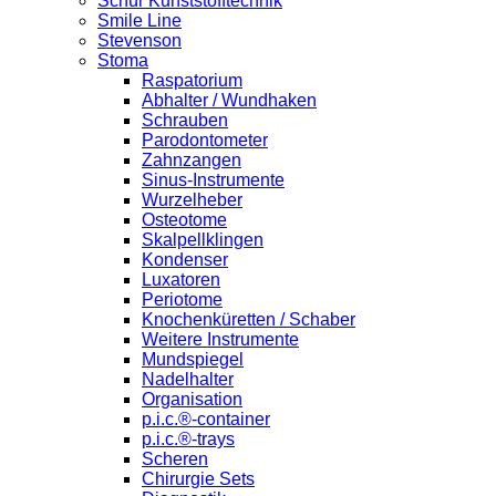
Schür Kunststofftechnik
Smile Line
Stevenson
Stoma
Raspatorium
Abhalter / Wundhaken
Schrauben
Parodontometer
Zahnzangen
Sinus-Instrumente
Wurzelheber
Osteotome
Skalpellklingen
Kondenser
Luxatoren
Periotome
Knochenküretten / Schaber
Weitere Instrumente
Mundspiegel
Nadelhalter
Organisation
p.i.c.®-container
p.i.c.®-trays
Scheren
Chirurgie Sets