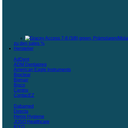
zu den sales %
Hersteller
AdDent
ADM Dentapreg
American Eagle Instruments
Bioclear
Bienair
Bisco
Centrix
ContacEZ
Dabamed
Directa
Heros Hygiene
JOSO Healthcare
KIYO