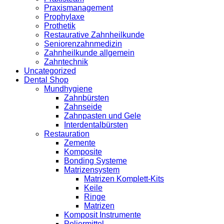
Praxismanagement
Prophylaxe
Prothetik
Restaurative Zahnheilkunde
Seniorenzahnmedizin
Zahnheilkunde allgemein
Zahntechnik
Uncategorized
Dental Shop
Mundhygiene
Zahnbürsten
Zahnseide
Zahnpasten und Gele
Interdentalbürsten
Restauration
Zemente
Komposite
Bonding Systeme
Matrizensystem
Matrizen Komplett-Kits
Keile
Ringe
Matrizen
Komposit Instrumente
Poliermittel