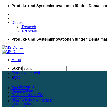
Skip
Produkt- und Systeminnovationen für den Dentalmar
to
content
Deutsch
Deutsch
Français
Produkt- und Systeminnovationen für den Dentalmar
Menu
Suche
×
Entdecke neues!
Shop
Mundhygiene
Anmelden
Restauration
Wishlist
Rekonstruktive ZM
Prophylaxe
Warenkorb /
CHF
0.00
0
Endodontie