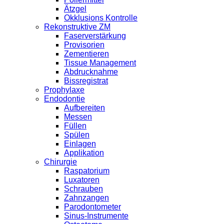
Ätzgel
Okklusions Kontrolle
Rekonstruktive ZM
Faserverstärkung
Provisorien
Zementieren
Tissue Management
Abdrucknahme
Bissregistrat
Prophylaxe
Endodontie
Aufbereiten
Messen
Füllen
Spülen
Einlagen
Applikation
Chirurgie
Raspatorium
Luxatoren
Schrauben
Zahnzangen
Parodontometer
Sinus-Instrumente