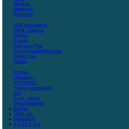
Mectron
Medicom
Micerium
MJK Instruments
O&M - Halyard
Orsing
Parkell
Premium Plus
Schür Kunststofftechnik
Smile Line
Stoma
Promis
Ultradent
XPEDENT
Young Innovations
Zirc
Zyris - Isolite
Verschiedenes
Bücher
Über uns
Mediathek
// S A L E % //