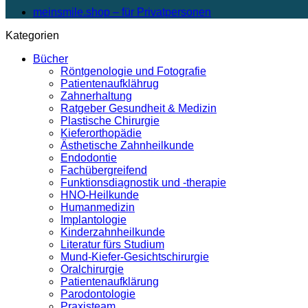
meinsmile.shop – für Privatpersonen
Kategorien
Bücher
Röntgenologie und Fotografie
Patientenaufklährug
Zahnerhaltung
Ratgeber Gesundheit & Medizin
Plastische Chirurgie
Kieferorthopädie
Ästhetische Zahnheilkunde
Endodontie
Fachübergreifend
Funktionsdiagnostik und -therapie
HNO-Heilkunde
Humanmedizin
Implantologie
Kinderzahnheilkunde
Literatur fürs Studium
Mund-Kiefer-Gesichtschirurgie
Oralchirurgie
Patientenaufklärung
Parodontologie
Praxisteam