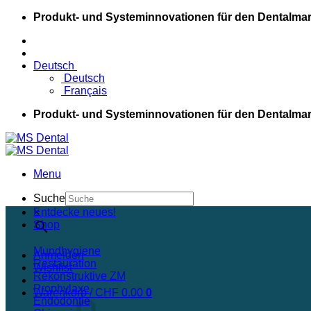
Skip
Produkt- und Systeminnovationen für den Dentalmar
to
content
Deutsch
Deutsch
Français
Produkt- und Systeminnovationen für den Dentalmar
Menu
Suche
×
Entdecke neues!
Shop
Mundhygiene
Anmelden
Restauration
Wishlist
Rekonstruktive ZM
Prophylaxe
Warenkorb /
CHF
0.00
0
Endodontie