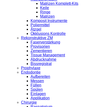
Matrizen Komplett-Kits
Keile
Ringe
Matrizen
Komposit Instrumente
Poliermittel
Ätzgel
Okklusions Kontrolle
Rekonstruktive ZM
Faserverstärkung
Provisorien
Zementieren
Tissue Management
Abdrucknahme
Bissregistrat
Prophylaxe
Endodontie
Aufbereiten
Messen
Füllen
Spülen
Einlagen
Applikation
Chirurgie
Raspatorium