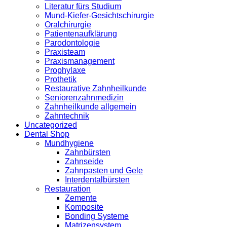
Literatur fürs Studium
Mund-Kiefer-Gesichtschirurgie
Oralchirurgie
Patientenaufklärung
Parodontologie
Praxisteam
Praxismanagement
Prophylaxe
Prothetik
Restaurative Zahnheilkunde
Seniorenzahnmedizin
Zahnheilkunde allgemein
Zahntechnik
Uncategorized
Dental Shop
Mundhygiene
Zahnbürsten
Zahnseide
Zahnpasten und Gele
Interdentalbürsten
Restauration
Zemente
Komposite
Bonding Systeme
Matrizensystem