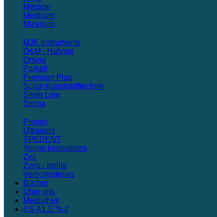
Mectron
Medicom
Micerium
MJK Instruments
O&M - Halyard
Orsing
Parkell
Premium Plus
Schür Kunststofftechnik
Smile Line
Stoma
Promis
Ultradent
XPEDENT
Young Innovations
Zirc
Zyris - Isolite
Verschiedenes
Bücher
Über uns
Mediathek
// S A L E % //