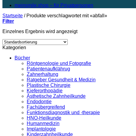
meinsmile.shop – für Privatpersonen
Startseite
/
Produkte verschlagwortet mit «abfall»
Filter
Einzelnes Ergebnis wird angezeigt
Kategorien
Bücher
Röntgenologie und Fotografie
Patientenaufklährug
Zahnerhaltung
Ratgeber Gesundheit & Medizin
Plastische Chirurgie
Kieferorthopädie
Ästhetische Zahnheilkunde
Endodontie
Fachübergreifend
Funktionsdiagnostik und -therapie
HNO-Heilkunde
Humanmedizin
Implantologie
Kinderzahnheilkunde