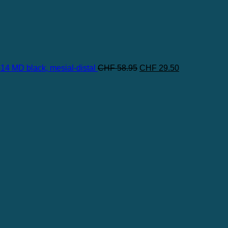
Ursprünglicher
Aktueller
14 MD black, mesial-distal
CHF
58.95
CHF
29.50
Preis
Preis
war:
ist:
CHF 58.95
CHF 29.50.