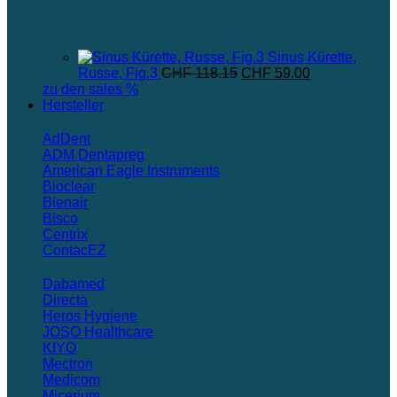
Sinus Kürette,
Ursprünglicher
Aktueller
Russe, Fig.3
CHF
118.15
CHF
59.00
Preis
Preis
zu den sales %
war:
ist:
Hersteller
CHF 118.15
CHF 59.00.
AdDent
ADM Dentapreg
American Eagle Instruments
Bioclear
Bienair
Bisco
Centrix
ContacEZ
Dabamed
Directa
Heros Hygiene
JOSO Healthcare
KIYO
Mectron
Medicom
Micerium