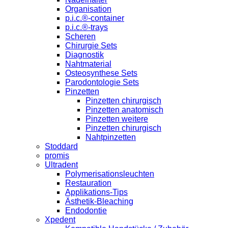
Organisation
p.i.c.®-container
p.i.c.®-trays
Scheren
Chirurgie Sets
Diagnostik
Nahtmaterial
Osteosynthese Sets
Parodontologie Sets
Pinzetten
Pinzetten chirurgisch
Pinzetten anatomisch
Pinzetten weitere
Pinzetten chirurgisch
Nahtpinzetten
Stoddard
promis
Ultradent
Polymerisationsleuchten
Restauration
Applikations-Tips
Ästhetik-Bleaching
Endodontie
Xpedent