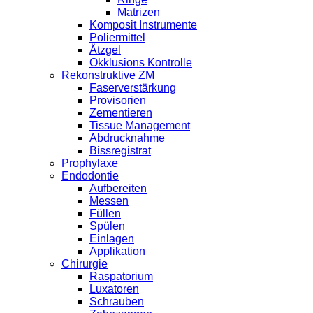
Matrizen
Komposit Instrumente
Poliermittel
Ätzgel
Okklusions Kontrolle
Rekonstruktive ZM
Faserverstärkung
Provisorien
Zementieren
Tissue Management
Abdrucknahme
Bissregistrat
Prophylaxe
Endodontie
Aufbereiten
Messen
Füllen
Spülen
Einlagen
Applikation
Chirurgie
Raspatorium
Luxatoren
Schrauben