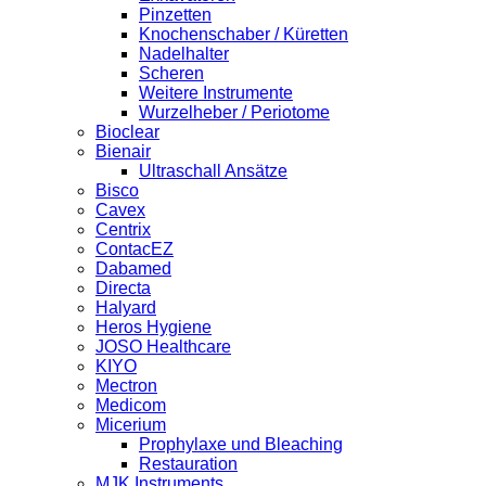
Pinzetten
Knochenschaber / Küretten
Nadelhalter
Scheren
Weitere Instrumente
Wurzelheber / Periotome
Bioclear
Bienair
Ultraschall Ansätze
Bisco
Cavex
Centrix
ContacEZ
Dabamed
Directa
Halyard
Heros Hygiene
JOSO Healthcare
KIYO
Mectron
Medicom
Micerium
Prophylaxe und Bleaching
Restauration
MJK Instruments