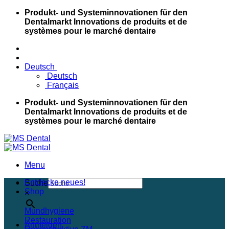
Skip
Produkt- und Systeminnovationen für den
to
Dentalmarkt
Innovations de produits et de
content
systèmes pour le marché dentaire
Deutsch
Deutsch
Français
Produkt- und Systeminnovationen für den
Dentalmarkt
Innovations de produits et de
systèmes pour le marché dentaire
Menu
Entdecke neues!
Suche
Shop
×
Mundhygiene
Restauration
Anmelden