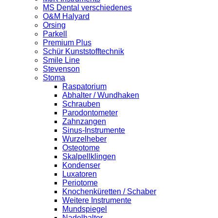
MS Dental verschiedenes
O&M Halyard
Orsing
Parkell
Premium Plus
Schür Kunststofftechnik
Smile Line
Stevenson
Stoma
Raspatorium
Abhalter / Wundhaken
Schrauben
Parodontometer
Zahnzangen
Sinus-Instrumente
Wurzelheber
Osteotome
Skalpellklingen
Kondenser
Luxatoren
Periotome
Knochenküretten / Schaber
Weitere Instrumente
Mundspiegel
Nadelhalter