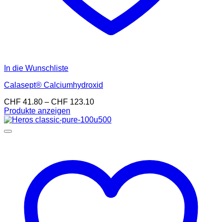
In die Wunschliste
Calasept® Calciumhydroxid
Preisspanne:
CHF
41.80
–
CHF
123.10
CHF 41.80
Produkte anzeigen
bis
CHF 123.10