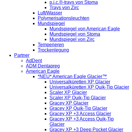
p.i.c.®-trays von Stoma
Trays von Zirc
Luft/Wasser
Polymerisationsleuchten
Mundspiegel
Mundspiegel von American Eagle
Mundspiegel von Stoma
Mundspiegel von Zirc
Temperieren
Trockenlegung
Partner
AdDent
ADM Dentapreg
American Eagle
*NEU* American Eagle Glacier™
Universalküretten XP Glacier
Universalküretten XP Quik-Tip Glacier
Scaler XP Glacier
Scaler XP Quik-Tip Glacier
Gracey XP Glacier
Gracey XP Quik-Tip Glacier
Gracey XP +3 Access Glacier
Gracey XP +3 Access Quik-Tip
Glacier
Gracey XP +3 Deep Pocket Glacier