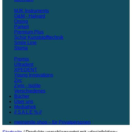
MJK Instruments
O&M - Halyard
Orsing
Parkell
Premium Plus
Schür Kunststofftechnik
Smile Line
Stoma
Promis
Ultradent
XPEDENT
Young Innovations
Zirc
Zyris - Isolite
Verschiedenes
Bücher
Über uns
Mediathek
// S A L E % //
meinsmile.shop – für Privatpersonen