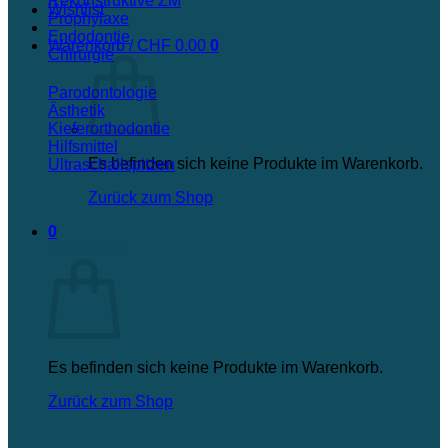
Rekonstruktive ZM
Wishlist
Prophylaxe
Endodontie
Warenkorb /
CHF
0.00
0
Chirurgie
Parodontologie
Ästhetik
Kieferorthodontie
Hilfsmittel
Es befinden sich keine Produkte im Warenkorb.
Ultraschallspitzen
Zurück zum Shop
0
Warenkorb
Es befinden sich keine Produkte im Warenkorb.
Zurück zum Shop