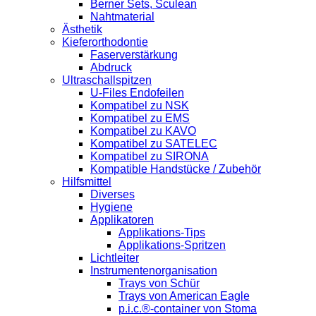
Berner Sets, Sculean
Nahtmaterial
Ästhetik
Kieferorthodontie
Faserverstärkung
Abdruck
Ultraschallspitzen
U-Files Endofeilen
Kompatibel zu NSK
Kompatibel zu EMS
Kompatibel zu KAVO
Kompatibel zu SATELEC
Kompatibel zu SIRONA
Kompatible Handstücke / Zubehör
Hilfsmittel
Diverses
Hygiene
Applikatoren
Applikations-Tips
Applikations-Spritzen
Lichtleiter
Instrumentenorganisation
Trays von Schür
Trays von American Eagle
p.i.c.®-container von Stoma