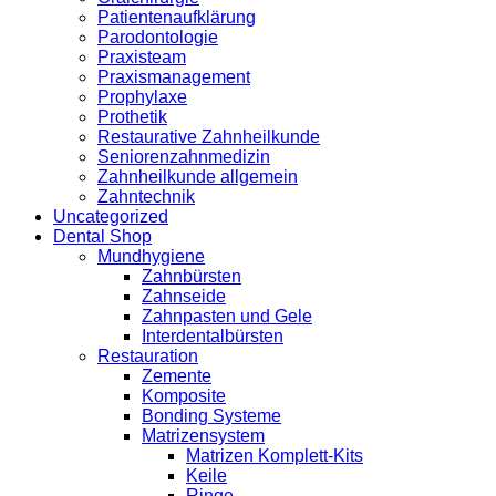
Patientenaufklärung
Parodontologie
Praxisteam
Praxismanagement
Prophylaxe
Prothetik
Restaurative Zahnheilkunde
Seniorenzahnmedizin
Zahnheilkunde allgemein
Zahntechnik
Uncategorized
Dental Shop
Mundhygiene
Zahnbürsten
Zahnseide
Zahnpasten und Gele
Interdentalbürsten
Restauration
Zemente
Komposite
Bonding Systeme
Matrizensystem
Matrizen Komplett-Kits
Keile
Ringe