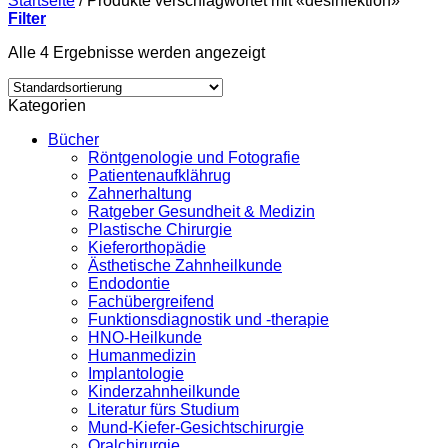
Startseite
/
Produkte verschlagwortet mit «desinfektion»
Filter
Alle 4 Ergebnisse werden angezeigt
Kategorien
Bücher
Röntgenologie und Fotografie
Patientenaufklährug
Zahnerhaltung
Ratgeber Gesundheit & Medizin
Plastische Chirurgie
Kieferorthopädie
Ästhetische Zahnheilkunde
Endodontie
Fachübergreifend
Funktionsdiagnostik und -therapie
HNO-Heilkunde
Humanmedizin
Implantologie
Kinderzahnheilkunde
Literatur fürs Studium
Mund-Kiefer-Gesichtschirurgie
Oralchirurgie