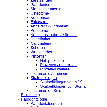
Zahnzangen
Parodontometer
Sinus-Instrumente
Osteotome
Kondenser
Exkavator
Abhalter / Wundhaken
Periotome
Knochenschaber / Küretten
Nadelhalter
Nahtmaterial
Scheren
Wurzelheber
Pinzetten
Nahtpinzetten
Pinzetten anatomisch
Pinzetten weitere
Instrumente Allgemein
Skalpellklingen
Skalpellklingen von MJK
Skalpellklingen von Stoma
Instrumenten Sets
Blutstillung
Parodontologie
Parodontalsonden