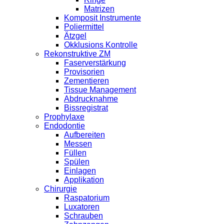
Matrizen
Komposit Instrumente
Poliermittel
Ätzgel
Okklusions Kontrolle
Rekonstruktive ZM
Faserverstärkung
Provisorien
Zementieren
Tissue Management
Abdrucknahme
Bissregistrat
Prophylaxe
Endodontie
Aufbereiten
Messen
Füllen
Spülen
Einlagen
Applikation
Chirurgie
Raspatorium
Luxatoren
Schrauben