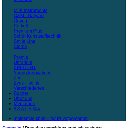
MJK Instruments
O&M - Halyard
Orsing
Parkell
Premium Plus
Schür Kunststofftechnik
Smile Line
Stoma
Promis
Ultradent
XPEDENT
Young Innovations
Zirc
Zyris - Isolite
Verschiedenes
Bücher
Über uns
Mediathek
// S A L E % //
meinsmile.shop – für Privatpersonen