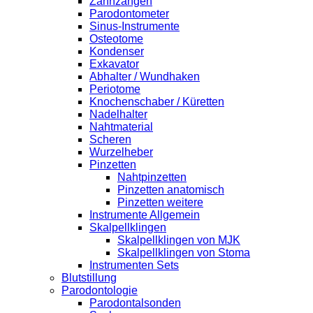
Zahnzangen
Parodontometer
Sinus-Instrumente
Osteotome
Kondenser
Exkavator
Abhalter / Wundhaken
Periotome
Knochenschaber / Küretten
Nadelhalter
Nahtmaterial
Scheren
Wurzelheber
Pinzetten
Nahtpinzetten
Pinzetten anatomisch
Pinzetten weitere
Instrumente Allgemein
Skalpellklingen
Skalpellklingen von MJK
Skalpellklingen von Stoma
Instrumenten Sets
Blutstillung
Parodontologie
Parodontalsonden