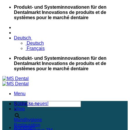
Skip
Produkt- und Systeminnovationen für den
to
Dentalmarkt
Innovations de produits et de
content
systèmes pour le marché dentaire
Deutsch
Deutsch
Français
Produkt- und Systeminnovationen für den
Dentalmarkt
Innovations de produits et de
systèmes pour le marché dentaire
Menu
Entdecke neues!
Suche
Shop
×
Mundhygiene
Restauration
Anmelden