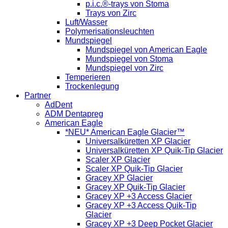
p.i.c.®-trays von Stoma
Trays von Zirc
Luft/Wasser
Polymerisationsleuchten
Mundspiegel
Mundspiegel von American Eagle
Mundspiegel von Stoma
Mundspiegel von Zirc
Temperieren
Trockenlegung
Partner
AdDent
ADM Dentapreg
American Eagle
*NEU* American Eagle Glacier™
Universalküretten XP Glacier
Universalküretten XP Quik-Tip Glacier
Scaler XP Glacier
Scaler XP Quik-Tip Glacier
Gracey XP Glacier
Gracey XP Quik-Tip Glacier
Gracey XP +3 Access Glacier
Gracey XP +3 Access Quik-Tip
Glacier
Gracey XP +3 Deep Pocket Glacier