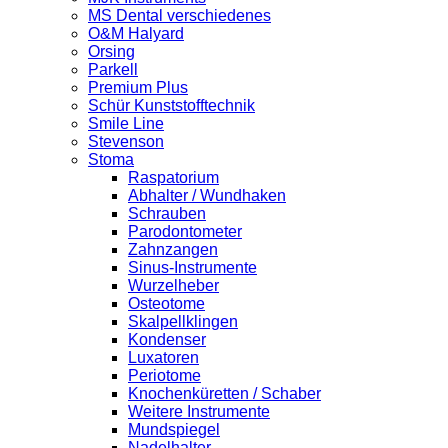
MS Dental verschiedenes
O&M Halyard
Orsing
Parkell
Premium Plus
Schür Kunststofftechnik
Smile Line
Stevenson
Stoma
Raspatorium
Abhalter / Wundhaken
Schrauben
Parodontometer
Zahnzangen
Sinus-Instrumente
Wurzelheber
Osteotome
Skalpellklingen
Kondenser
Luxatoren
Periotome
Knochenküretten / Schaber
Weitere Instrumente
Mundspiegel
Nadelhalter