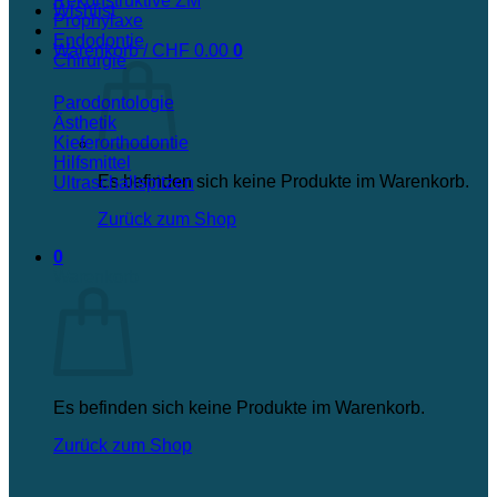
Rekonstruktive ZM
Wishlist
Prophylaxe
Endodontie
Warenkorb /
CHF
0.00
0
Chirurgie
Parodontologie
Ästhetik
Kieferorthodontie
Hilfsmittel
Es befinden sich keine Produkte im Warenkorb.
Ultraschallspitzen
Zurück zum Shop
0
Warenkorb
Es befinden sich keine Produkte im Warenkorb.
Zurück zum Shop