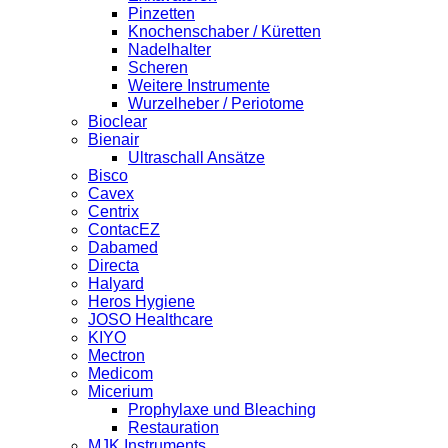
Pinzetten
Knochenschaber / Küretten
Nadelhalter
Scheren
Weitere Instrumente
Wurzelheber / Periotome
Bioclear
Bienair
Ultraschall Ansätze
Bisco
Cavex
Centrix
ContacEZ
Dabamed
Directa
Halyard
Heros Hygiene
JOSO Healthcare
KIYO
Mectron
Medicom
Micerium
Prophylaxe und Bleaching
Restauration
MJK Instruments