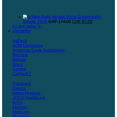
Schere Kelly
Ursprünglicher
Aktueller
gerade 16cm
CHF
174.00
CHF
87.00
Preis
Preis
zu den sales %
war:
ist:
Hersteller
CHF 174.00
CHF 87.00.
AdDent
ADM Dentapreg
American Eagle Instruments
Bioclear
Bienair
Bisco
Centrix
ContacEZ
Dabamed
Directa
Heros Hygiene
JOSO Healthcare
KIYO
Mectron
Medicom
Micerium