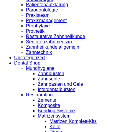
Patientenaufklärung
Parodontologie
Praxisteam
Praxismanagement
Prophylaxe
Prothetik
Restaurative Zahnheilkunde
Seniorenzahnmedizin
Zahnheilkunde allgemein
Zahntechnik
Uncategorized
Dental Shop
Mundhygiene
Zahnbürsten
Zahnseide
Zahnpasten und Gele
Interdentalbürsten
Restauration
Zemente
Komposite
Bonding Systeme
Matrizensystem
Matrizen Komplett-Kits
Keile
Ringe