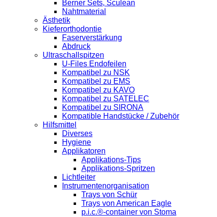
Berner Sets, Sculean
Nahtmaterial
Ästhetik
Kieferorthodontie
Faserverstärkung
Abdruck
Ultraschallspitzen
U-Files Endofeilen
Kompatibel zu NSK
Kompatibel zu EMS
Kompatibel zu KAVO
Kompatibel zu SATELEC
Kompatibel zu SIRONA
Kompatible Handstücke / Zubehör
Hilfsmittel
Diverses
Hygiene
Applikatoren
Applikations-Tips
Applikations-Spritzen
Lichtleiter
Instrumentenorganisation
Trays von Schür
Trays von American Eagle
p.i.c.®-container von Stoma