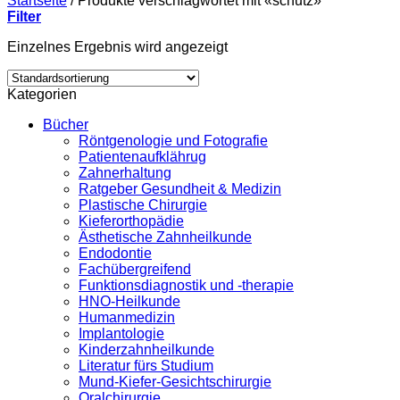
Startseite
/
Produkte verschlagwortet mit «schutz»
Filter
Einzelnes Ergebnis wird angezeigt
Kategorien
Bücher
Röntgenologie und Fotografie
Patientenaufklährug
Zahnerhaltung
Ratgeber Gesundheit & Medizin
Plastische Chirurgie
Kieferorthopädie
Ästhetische Zahnheilkunde
Endodontie
Fachübergreifend
Funktionsdiagnostik und -therapie
HNO-Heilkunde
Humanmedizin
Implantologie
Kinderzahnheilkunde
Literatur fürs Studium
Mund-Kiefer-Gesichtschirurgie
Oralchirurgie