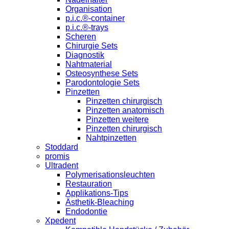
Organisation
p.i.c.®-container
p.i.c.®-trays
Scheren
Chirurgie Sets
Diagnostik
Nahtmaterial
Osteosynthese Sets
Parodontologie Sets
Pinzetten
Pinzetten chirurgisch
Pinzetten anatomisch
Pinzetten weitere
Pinzetten chirurgisch
Nahtpinzetten
Stoddard
promis
Ultradent
Polymerisationsleuchten
Restauration
Applikations-Tips
Ästhetik-Bleaching
Endodontie
Xpedent