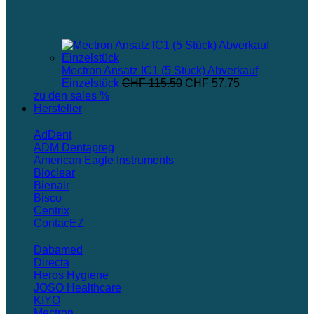
Mectron Ansatz IC1 (5 Stück) Abverkauf
Ursprünglicher
Aktueller
Einzelstück
CHF
115.50
CHF
57.75
Preis
Preis
zu den sales %
war:
ist:
Hersteller
CHF 115.50
CHF 57.75.
AdDent
ADM Dentapreg
American Eagle Instruments
Bioclear
Bienair
Bisco
Centrix
ContacEZ
Dabamed
Directa
Heros Hygiene
JOSO Healthcare
KIYO
Mectron