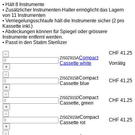
• Hält 8 Instrumente
• Zusätzlicher Instrumenten-Halter ermöglicht das Lagern
von 11 Instrumenten
• Verriegelungsschlaufe hält die Instrumente sicher (2 pro
Kassette inkl.)
• Abdeckungen können für Spiegel oder grössere
Instrumente entfernt werden.
• Passt in den Statim Sterilizer
CHF
41.25
Compact
Compact
ZI50Z915A
Cassette
Cassette white
Vorrätig
white
Menge
Compact
Compact
ZI50Z915B
Cassette
CHF
41.25
Cassette blue
blue
Menge
Compact
Compact
ZI50Z915D
Cassette,
CHF
41.25
Cassette, green
green
Menge
Compact
Compact
ZI50Z915M
Cassette
CHF
41.25
Cassette rot
rot
Menge
Compact