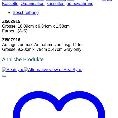
Kassette
,
Organisation
,
kassetten
,
aufbewahrung
Beschreibung
ZI50Z915
Grösse: 18.09cm x 9.84cm x 1.58cm
Farben: (A-S)
ZI50Z916
Auflage zur max. Aufnahme von insg. 11 Instr.
Grösse: 9.20cm x .79cm x .47cm Gray only
Ähnliche Produkte