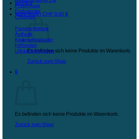
Rekonstruktive ZM
Wishlist
Prophylaxe
Endodontie
Warenkorb /
CHF
0.00
0
Chirurgie
Parodontologie
Ästhetik
Kieferorthodontie
Hilfsmittel
Es befinden sich keine Produkte im Warenkorb.
Ultraschallspitzen
Zurück zum Shop
0
Warenkorb
Es befinden sich keine Produkte im Warenkorb.
Zurück zum Shop