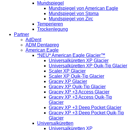
Mundspiegel
Mundspiegel von American Eagle
Mundspiegel von Stoma
Mundspiegel von Zirc
Temperieren
Trockenlegung
Partner
AdDent
ADM Dentapreg
American Eagle
*NEU* American Eagle Glacier™
Universalküretten XP Glacier
Universalküretten XP Quik-Tip Glacier
Scaler XP Glacier
Scaler XP Quik-Tip Glacier
Gracey XP Glacier
Gracey XP Quik-Tip Glacier
Gracey XP +3 Access Glacier
Gracey XP +3 Access Quik-Tip
Glacier
Gracey XP +3 Deep Pocket Glacier
Gracey XP +3 Deep Pocket Quik-Tip
Glacier
Universalküretten
Universalküretten XP