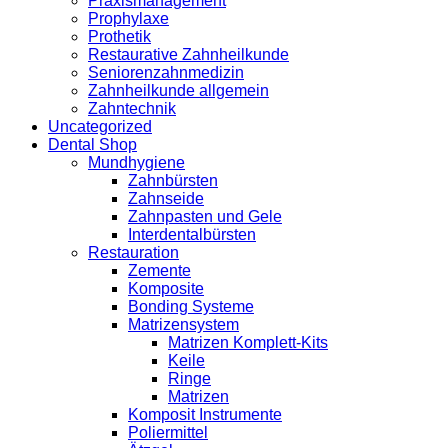
Praxismanagement
Prophylaxe
Prothetik
Restaurative Zahnheilkunde
Seniorenzahnmedizin
Zahnheilkunde allgemein
Zahntechnik
Uncategorized
Dental Shop
Mundhygiene
Zahnbürsten
Zahnseide
Zahnpasten und Gele
Interdentalbürsten
Restauration
Zemente
Komposite
Bonding Systeme
Matrizensystem
Matrizen Komplett-Kits
Keile
Ringe
Matrizen
Komposit Instrumente
Poliermittel