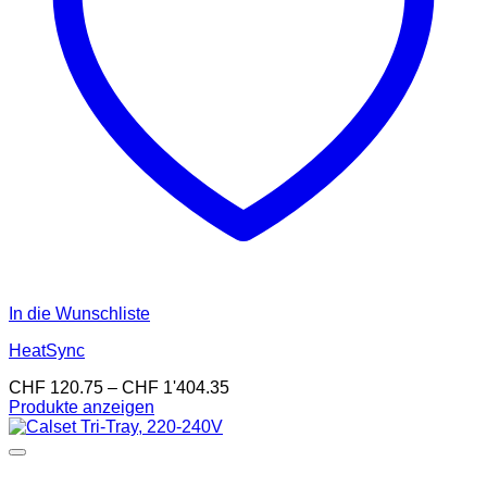
In die Wunschliste
HeatSync
Preisspanne:
CHF
120.75
–
CHF
1'404.35
CHF 120.75
Produkte anzeigen
bis
CHF 1'404.35