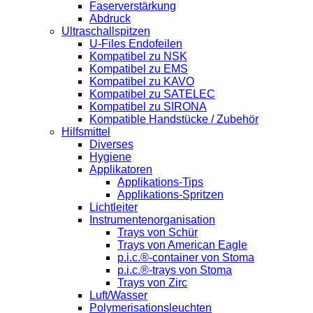
Faserverstärkung
Abdruck
Ultraschallspitzen
U-Files Endofeilen
Kompatibel zu NSK
Kompatibel zu EMS
Kompatibel zu KAVO
Kompatibel zu SATELEC
Kompatibel zu SIRONA
Kompatible Handstücke / Zubehör
Hilfsmittel
Diverses
Hygiene
Applikatoren
Applikations-Tips
Applikations-Spritzen
Lichtleiter
Instrumentenorganisation
Trays von Schür
Trays von American Eagle
p.i.c.®-container von Stoma
p.i.c.®-trays von Stoma
Trays von Zirc
Luft/Wasser
Polymerisationsleuchten