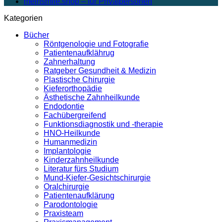
meinsmile.shop – für Privatpersonen
Kategorien
Bücher
Röntgenologie und Fotografie
Patientenaufklährug
Zahnerhaltung
Ratgeber Gesundheit & Medizin
Plastische Chirurgie
Kieferorthopädie
Ästhetische Zahnheilkunde
Endodontie
Fachübergreifend
Funktionsdiagnostik und -therapie
HNO-Heilkunde
Humanmedizin
Implantologie
Kinderzahnheilkunde
Literatur fürs Studium
Mund-Kiefer-Gesichtschirurgie
Oralchirurgie
Patientenaufklärung
Parodontologie
Praxisteam