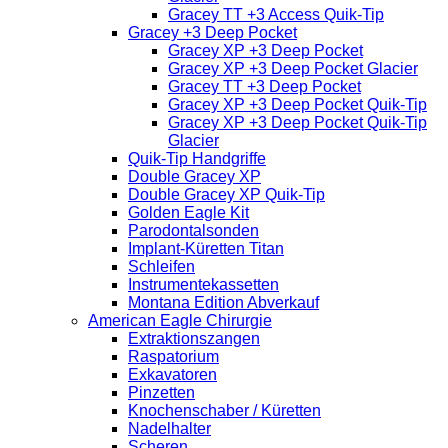
Gracey TT +3 Access Quik-Tip
Gracey +3 Deep Pocket
Gracey XP +3 Deep Pocket
Gracey XP +3 Deep Pocket Glacier
Gracey TT +3 Deep Pocket
Gracey XP +3 Deep Pocket Quik-Tip
Gracey XP +3 Deep Pocket Quik-Tip
Glacier
Quik-Tip Handgriffe
Double Gracey XP
Double Gracey XP Quik-Tip
Golden Eagle Kit
Parodontalsonden
Implant-Küretten Titan
Schleifen
Instrumentekassetten
Montana Edition Abverkauf
American Eagle Chirurgie
Extraktionszangen
Raspatorium
Exkavatoren
Pinzetten
Knochenschaber / Küretten
Nadelhalter
Scheren