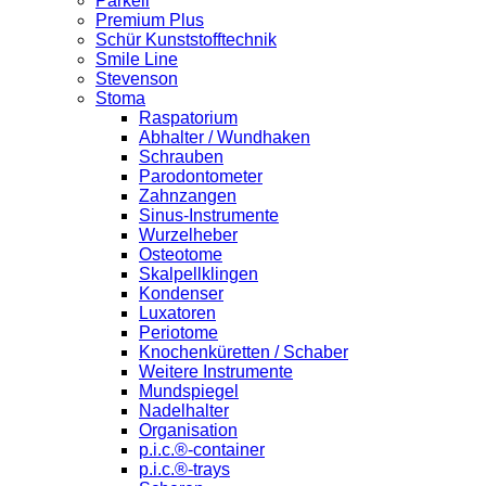
Parkell
Premium Plus
Schür Kunststofftechnik
Smile Line
Stevenson
Stoma
Raspatorium
Abhalter / Wundhaken
Schrauben
Parodontometer
Zahnzangen
Sinus-Instrumente
Wurzelheber
Osteotome
Skalpellklingen
Kondenser
Luxatoren
Periotome
Knochenküretten / Schaber
Weitere Instrumente
Mundspiegel
Nadelhalter
Organisation
p.i.c.®-container
p.i.c.®-trays