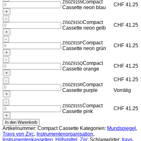
Compact
ZI50Z915N
Cassette
CHF
41.25
Cassette neon blau
neon
blau
Compact
Menge
Compact
ZI50Z915O
Cassette
CHF
41.25
Cassette neon gelb
neon
gelb
Compact
Menge
Compact
ZI50Z915P
Cassette
CHF
41.25
Cassette neon grün
neon
grün
Compact
Menge
Compact
ZI50Z915Q
Cassette
CHF
41.25
Cassette orange
orange
Menge
CHF
41.25
Compact
Compact
ZI50Z915R
Cassette
Cassette purple
Vorrätig
purple
Menge
Compact
Compact
ZI50Z915S
Cassette
CHF
41.25
Cassette pink
pink
Menge
In den Warenkorb
Artikelnummer:
Compact Cassette
Kategorien:
Mundspiegel
,
Trays von Zirc
,
Instrumentenorganisation
,
Instrumentenkassetten
,
Hilfsmittel
,
Zirc
Schlagwörter:
trays
,