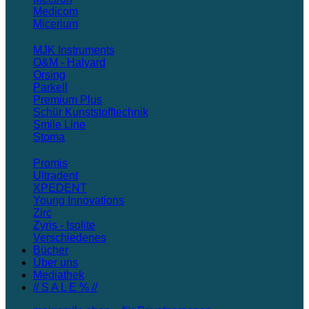
Medicom
Micerium
MJK Instruments
O&M - Halyard
Orsing
Parkell
Premium Plus
Schür Kunststofftechnik
Smile Line
Stoma
Promis
Ultradent
XPEDENT
Young Innovations
Zirc
Zyris - Isolite
Verschiedenes
Bücher
Über uns
Mediathek
// S A L E % //