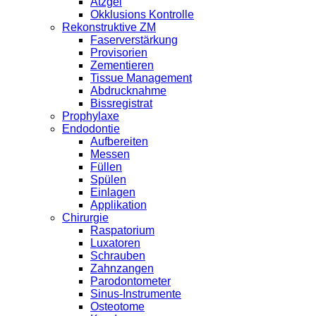
Ätzgel
Okklusions Kontrolle
Rekonstruktive ZM
Faserverstärkung
Provisorien
Zementieren
Tissue Management
Abdrucknahme
Bissregistrat
Prophylaxe
Endodontie
Aufbereiten
Messen
Füllen
Spülen
Einlagen
Applikation
Chirurgie
Raspatorium
Luxatoren
Schrauben
Zahnzangen
Parodontometer
Sinus-Instrumente
Osteotome