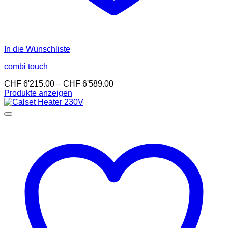
In die Wunschliste
combi touch
Preisspanne:
CHF
6'215.00
–
CHF
6'589.00
CHF 6'215.00
Produkte anzeigen
bis
CHF 6'589.00