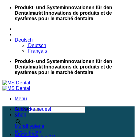
Skip
Produkt- und Systeminnovationen für den
to
Dentalmarkt
Innovations de produits et de
content
systèmes pour le marché dentaire
Deutsch
Deutsch
Français
Produkt- und Systeminnovationen für den
Dentalmarkt
Innovations de produits et de
systèmes pour le marché dentaire
Menu
Entdecke neues!
Suche
Shop
×
Mundhygiene
Restauration
Anmelden