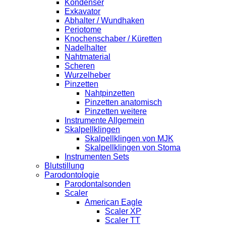
Kondenser
Exkavator
Abhalter / Wundhaken
Periotome
Knochenschaber / Küretten
Nadelhalter
Nahtmaterial
Scheren
Wurzelheber
Pinzetten
Nahtpinzetten
Pinzetten anatomisch
Pinzetten weitere
Instrumente Allgemein
Skalpellklingen
Skalpellklingen von MJK
Skalpellklingen von Stoma
Instrumenten Sets
Blutstillung
Parodontologie
Parodontalsonden
Scaler
American Eagle
Scaler XP
Scaler TT