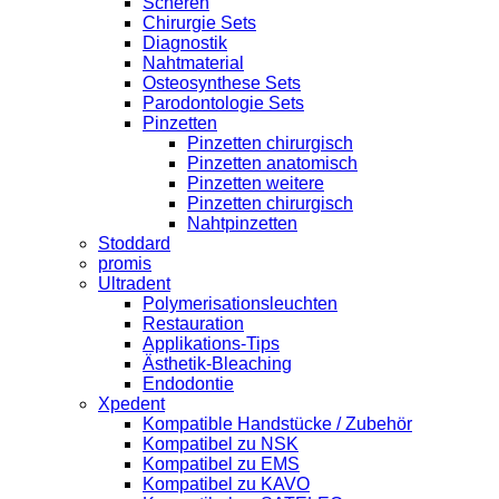
Scheren
Chirurgie Sets
Diagnostik
Nahtmaterial
Osteosynthese Sets
Parodontologie Sets
Pinzetten
Pinzetten chirurgisch
Pinzetten anatomisch
Pinzetten weitere
Pinzetten chirurgisch
Nahtpinzetten
Stoddard
promis
Ultradent
Polymerisationsleuchten
Restauration
Applikations-Tips
Ästhetik-Bleaching
Endodontie
Xpedent
Kompatible Handstücke / Zubehör
Kompatibel zu NSK
Kompatibel zu EMS
Kompatibel zu KAVO