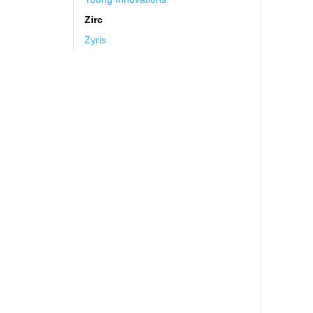
Zirc
Zyris