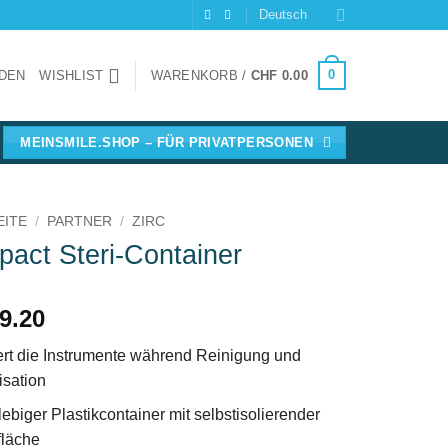
Deutsch
0
DEN
WISHLIST
WARENKORB /
CHF
0.00
MEINSMILE.SHOP – FÜR PRIVATPERSONEN
EITE
/
PARTNER
/
ZIRC
act Steri-Container
9.20
ert die Instrumente während Reinigung und
lisation
ebiger Plastikcontainer mit selbstisolierender
fläche