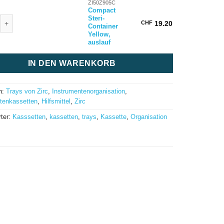
ZI50Z905C
Compact
teri-Container Yellow, auslauf Menge
Steri-
CHF
19.20
Container
Yellow,
auslauf
IN DEN WARENKORB
n:
Trays von Zirc
,
Instrumentenorganisation
,
tenkassetten
,
Hilfsmittel
,
Zirc
ter:
Kasssetten
,
kassetten
,
trays
,
Kassette
,
Organisation