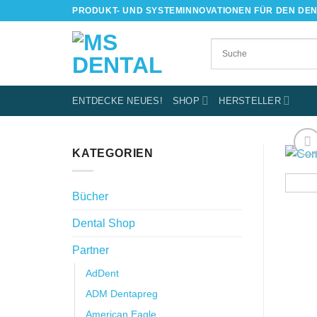
Skip
PRODUKT- UND SYSTEMINNOVATIONEN FÜR DEN DE
to
content
ENTDECKE NEUES!
SHOP
HERSTELLER
KATEGORIEN
Bücher
Dental Shop
Partner
AdDent
ADM Dentapreg
American Eagle