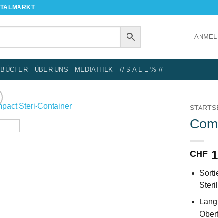
NTALMARKT
ANMEL
BÜCHER
ÜBER UNS
MEDIATHEK
// S A L E % //
STARTS
Comp
IN DIE
WUNSCHLISTE
1
CHF
Sorti
Steri
Langl
Ober