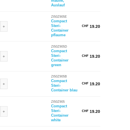
mauve,
Auslauf
ZI50Z905E
Compact
Steri-Container pflaume Menge
Steri-
CHF
19.20
Container
pflaume
ZI50Z905D
Compact
Steri-Container green Menge
Steri-
CHF
19.20
Container
green
ZI50Z905B
Steri-Container blau Menge
Compact
CHF
19.20
Steri-
Container blau
ZI50Z905
Compact
Steri-Container white Menge
Steri-
CHF
19.20
Container
white