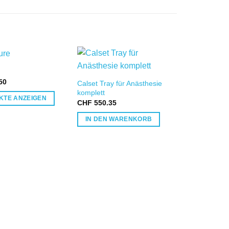
IN DIE
IN DIE
50
Calset Tray für Anästhesie
WUNSCHLISTE
WUNSCHLISTE
W
komplett
KTE ANZEIGEN
CHF
550.35
IN DEN WARENKORB
Rite-lite PRO
CHF
464.55
PRODUKTE