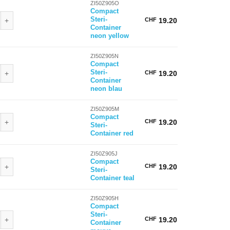
ZI50Z905O
Compact
Steri-Container neon yellow Menge
Steri-
CHF
19.20
Container
neon yellow
ZI50Z905N
Compact
Steri-Container neon blau Menge
Steri-
CHF
19.20
Container
neon blau
ZI50Z905M
Steri-Container red Menge
Compact
CHF
19.20
Steri-
Container red
ZI50Z905J
teri-Container teal Menge
Compact
CHF
19.20
Steri-
Container teal
ZI50Z905H
Compact
Steri-Container mauve, Auslauf Menge
Steri-
CHF
19.20
Container