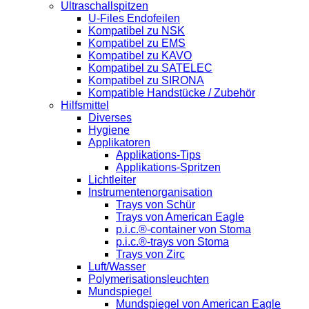
Ultraschallspitzen
U-Files Endofeilen
Kompatibel zu NSK
Kompatibel zu EMS
Kompatibel zu KAVO
Kompatibel zu SATELEC
Kompatibel zu SIRONA
Kompatible Handstücke / Zubehör
Hilfsmittel
Diverses
Hygiene
Applikatoren
Applikations-Tips
Applikations-Spritzen
Lichtleiter
Instrumentenorganisation
Trays von Schür
Trays von American Eagle
p.i.c.®-container von Stoma
p.i.c.®-trays von Stoma
Trays von Zirc
Luft/Wasser
Polymerisationsleuchten
Mundspiegel
Mundspiegel von American Eagle