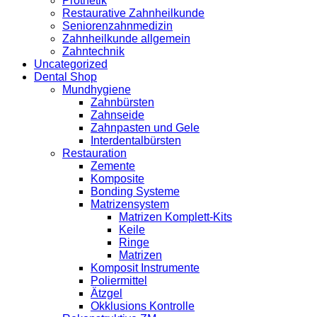
Prothetik
Restaurative Zahnheilkunde
Seniorenzahnmedizin
Zahnheilkunde allgemein
Zahntechnik
Uncategorized
Dental Shop
Mundhygiene
Zahnbürsten
Zahnseide
Zahnpasten und Gele
Interdentalbürsten
Restauration
Zemente
Komposite
Bonding Systeme
Matrizensystem
Matrizen Komplett-Kits
Keile
Ringe
Matrizen
Komposit Instrumente
Poliermittel
Ätzgel
Okklusions Kontrolle