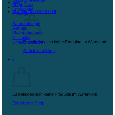
Rekonstruktive ZM
Wishlist
Prophylaxe
Endodontie
Warenkorb /
CHF
0.00
0
Chirurgie
Parodontologie
Ästhetik
Kieferorthodontie
Hilfsmittel
Es befinden sich keine Produkte im Warenkorb.
Ultraschallspitzen
Zurück zum Shop
0
Warenkorb
Es befinden sich keine Produkte im Warenkorb.
Zurück zum Shop