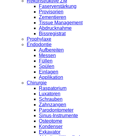
Rekonstruktive ZM
Faserverstärkung
Provisorien
Zementieren
Tissue Management
Abdrucknahme
Bissregistrat
Prophylaxe
Endodontie
Aufbereiten
Messen
Füllen
Spülen
Einlagen
Applikation
Chirurgie
Raspatorium
Luxatoren
Schrauben
Zahnzangen
Parodontometer
Sinus-Instrumente
Osteotome
Kondenser
Exkavator