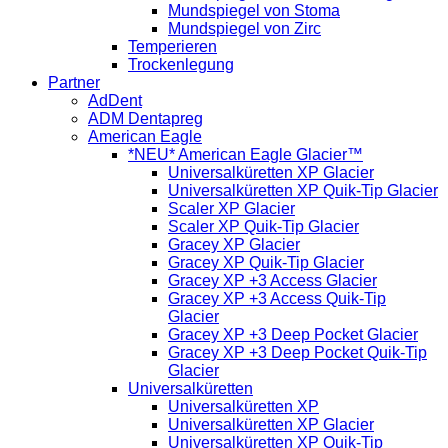
Mundspiegel von Stoma
Mundspiegel von Zirc
Temperieren
Trockenlegung
Partner
AdDent
ADM Dentapreg
American Eagle
*NEU* American Eagle Glacier™
Universalküretten XP Glacier
Universalküretten XP Quik-Tip Glacier
Scaler XP Glacier
Scaler XP Quik-Tip Glacier
Gracey XP Glacier
Gracey XP Quik-Tip Glacier
Gracey XP +3 Access Glacier
Gracey XP +3 Access Quik-Tip
Glacier
Gracey XP +3 Deep Pocket Glacier
Gracey XP +3 Deep Pocket Quik-Tip
Glacier
Universalküretten
Universalküretten XP
Universalküretten XP Glacier
Universalküretten XP Quik-Tip