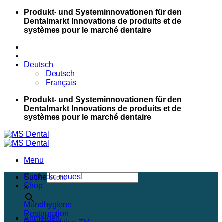
Skip
Produkt- und Systeminnovationen für den
to
Dentalmarkt
Innovations de produits et de
content
systèmes pour le marché dentaire
Deutsch
Deutsch
Français
Produkt- und Systeminnovationen für den
Dentalmarkt
Innovations de produits et de
systèmes pour le marché dentaire
Menu
Entdecke neues!
Suche
Shop
×
Mundhygiene
Restauration
Anmelden