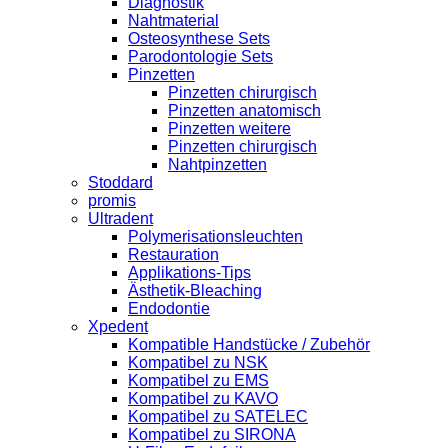
Diagnostik
Nahtmaterial
Osteosynthese Sets
Parodontologie Sets
Pinzetten
Pinzetten chirurgisch
Pinzetten anatomisch
Pinzetten weitere
Pinzetten chirurgisch
Nahtpinzetten
Stoddard
promis
Ultradent
Polymerisationsleuchten
Restauration
Applikations-Tips
Ästhetik-Bleaching
Endodontie
Xpedent
Kompatible Handstücke / Zubehör
Kompatibel zu NSK
Kompatibel zu EMS
Kompatibel zu KAVO
Kompatibel zu SATELEC
Kompatibel zu SIRONA