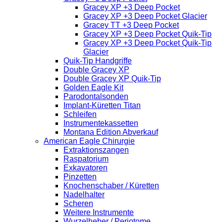
Gracey XP +3 Deep Pocket
Gracey XP +3 Deep Pocket Glacier
Gracey TT +3 Deep Pocket
Gracey XP +3 Deep Pocket Quik-Tip
Gracey XP +3 Deep Pocket Quik-Tip
Glacier
Quik-Tip Handgriffe
Double Gracey XP
Double Gracey XP Quik-Tip
Golden Eagle Kit
Parodontalsonden
Implant-Küretten Titan
Schleifen
Instrumentekassetten
Montana Edition Abverkauf
American Eagle Chirurgie
Extraktionszangen
Raspatorium
Exkavatoren
Pinzetten
Knochenschaber / Küretten
Nadelhalter
Scheren
Weitere Instrumente
Wurzelheber / Periotome