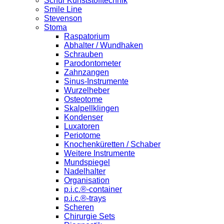
Schür Kunststofftechnik
Smile Line
Stevenson
Stoma
Raspatorium
Abhalter / Wundhaken
Schrauben
Parodontometer
Zahnzangen
Sinus-Instrumente
Wurzelheber
Osteotome
Skalpellklingen
Kondenser
Luxatoren
Periotome
Knochenküretten / Schaber
Weitere Instrumente
Mundspiegel
Nadelhalter
Organisation
p.i.c.®-container
p.i.c.®-trays
Scheren
Chirurgie Sets