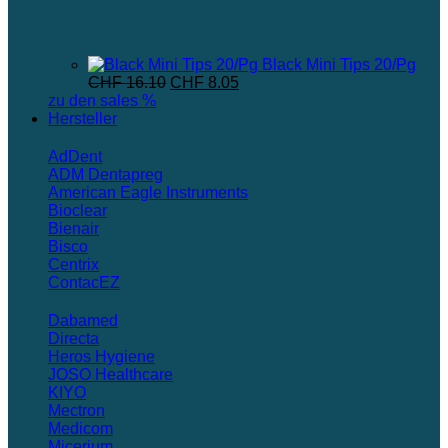
Black Mini Tips 20/Pg
Ursprünglicher
Aktueller
CHF
16.10
CHF
8.05
Preis
Preis
zu den sales %
war:
ist:
Hersteller
CHF 16.10
CHF 8.05.
AdDent
ADM Dentapreg
American Eagle Instruments
Bioclear
Bienair
Bisco
Centrix
ContacEZ
Dabamed
Directa
Heros Hygiene
JOSO Healthcare
KIYO
Mectron
Medicom
Micerium