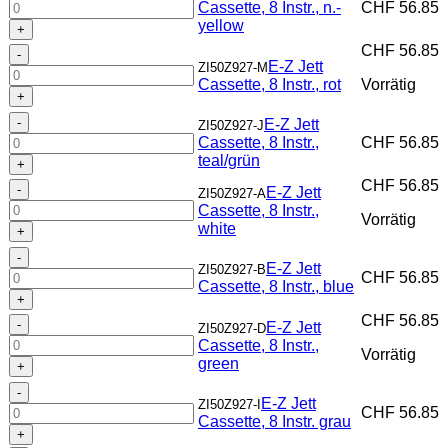
Z
Instr.
Cassette, 8 Instr., n.-
CHF
56.85
Jett
orange
yellow
Cassette,
Menge
CHF
56.85
E-
8
E-Z Jett
ZI50Z927-M
Z
Instr.,
Cassette, 8 Instr., rot
Vorrätig
Jett
n.-
Cassette,
yellow
E-
8
E-Z Jett
ZI50Z927-J
Menge
Z
Instr.,
Cassette, 8 Instr.,
CHF
56.85
Jett
rot
teal/grün
Cassette,
Menge
CHF
56.85
E-
8
E-Z Jett
ZI50Z927-A
Z
Instr.,
Cassette, 8 Instr.,
Vorrätig
Jett
teal/grün
white
Cassette,
Menge
E-
8
E-Z Jett
ZI50Z927-B
Z
Instr.,
CHF
56.85
Cassette, 8 Instr., blue
Jett
white
Cassette,
Menge
CHF
56.85
E-
8
E-Z Jett
ZI50Z927-D
Z
Instr.,
Cassette, 8 Instr.,
Vorrätig
Jett
blue
green
Cassette,
Menge
E-
8
E-Z Jett
ZI50Z927-I
Z
Instr.,
CHF
56.85
Cassette, 8 Instr. grau
Jett
green
Cassette,
Menge