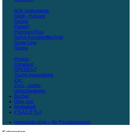
MJK Instruments
O&M - Halyard
Orsing
Parkell
Premium Plus
Schür Kunststofftechnik
Smile Line
Stoma
Promis
Ultradent
XPEDENT
Young Innovations
Zirc
Zyris - Isolite
Verschiedenes
Bücher
Über uns
Mediathek
// S A L E % //
meinsmile.shop – für Privatpersonen