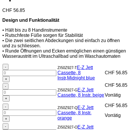
CHF
56.85
Design und Funktionalität
• Hält bis zu 8 Handinstrumente
• Rutschfeste Füße sorgen für Stabilität
• Die zwei seitlichen Abdeckungen sind einfach zu öffnen
und zu schliessen.
• Runde Öffnungen und Ecken ermöglichen einen günstigen
Wasseraustritt im Ultraschallbad und im Waschautomaten
E-
E-Z Jett
ZI50Z927-T
Z
Cassette, 8
CHF
56.85
Jett
Instr,Midnight blue
Cassette,
CHF
56.85
E-
8
E-Z Jett
ZI50Z927-G
Z
Instr,Midnight
Cassette, 8 Instr. beige
Vorrätig
Jett
blue
Cassette,
Menge
CHF
56.85
E-
8
E-Z Jett
ZI50Z927-Q
Z
Instr.
Cassette, 8 Instr.
Vorrätig
Jett
beige
orange
Cassette,
Menge
E-
8
E-Z Jett
ZI50Z927-O