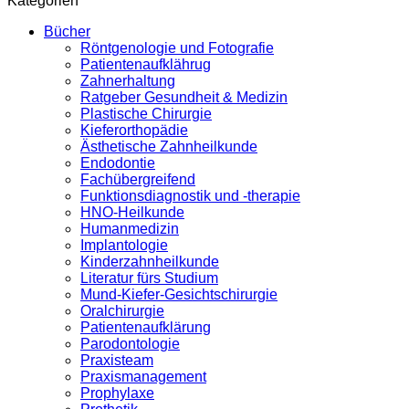
Kategorien
Bücher
Röntgenologie und Fotografie
Patientenaufklährug
Zahnerhaltung
Ratgeber Gesundheit & Medizin
Plastische Chirurgie
Kieferorthopädie
Ästhetische Zahnheilkunde
Endodontie
Fachübergreifend
Funktionsdiagnostik und -therapie
HNO-Heilkunde
Humanmedizin
Implantologie
Kinderzahnheilkunde
Literatur fürs Studium
Mund-Kiefer-Gesichtschirurgie
Oralchirurgie
Patientenaufklärung
Parodontologie
Praxisteam
Praxismanagement
Prophylaxe