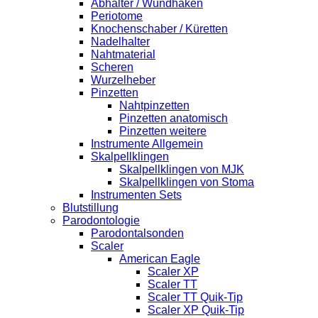
Abhalter / Wundhaken
Periotome
Knochenschaber / Küretten
Nadelhalter
Nahtmaterial
Scheren
Wurzelheber
Pinzetten
Nahtpinzetten
Pinzetten anatomisch
Pinzetten weitere
Instrumente Allgemein
Skalpellklingen
Skalpellklingen von MJK
Skalpellklingen von Stoma
Instrumenten Sets
Blutstillung
Parodontologie
Parodontalsonden
Scaler
American Eagle
Scaler XP
Scaler TT
Scaler TT Quik-Tip
Scaler XP Quik-Tip