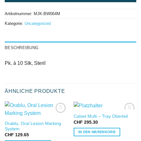
Artikelnummer:
MJK-BW064M
Kategorie:
Uncategorized
BESCHREIBUNG
Pk. à 10 Stk, Steril
ÄHNLICHE PRODUKTE
Calset Multi – Tray Oberteil
IN DIE
IN DIE
CHF
295.30
Orablu, Oral Lesion Marking
WUNSCHLISTE
WUNSCHLISTE
System
IN DEN WARENKORB
CHF
129.65