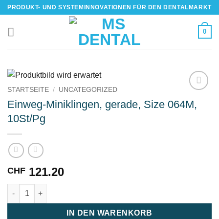
Skip
PRODUKT- UND SYSTEMINNOVATIONEN FÜR DEN DENTALMARKT
to
content
0
STARTSEITE
/
UNCATEGORIZED
IN DIE
Einweg-Miniklingen, gerade, Size 064M,
WUNSCHLISTE
10St/Pg
121.20
CHF
Einweg-Miniklingen, gerade, Size 064M, 10St/Pg Menge
IN DEN WARENKORB