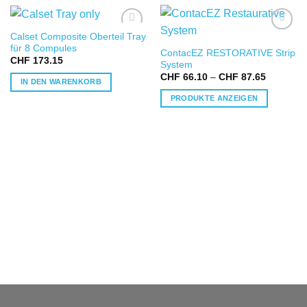
Calset Composite Oberteil Tray
IN DIE
IN DIE
für 8 Compules
ContacEZ RESTORATIVE Strip
WUNSCHLISTE
WUNSCHLISTE
CHF
173.15
System
Preisspa
CHF
66.10
–
CHF
87.65
IN DEN WARENKORB
CHF 66.
bis
PRODUKTE ANZEIGEN
CHF 87.