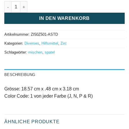
Mixer Spatula assorted, 4 Stück Menge
IN DEN WARENKORB
Artikelnummer:
ZI50Z501-ASTD
Kategorien:
Diverses
,
Hilfsmittel
,
Zirc
Schlagwörter:
mischen
,
spatel
BESCHREIBUNG
Grösse: 18.57 cm x .48 cm x 3.18 cm
Color Code: 1 von jeder Farbe (J, N, P & R)
ÄHNLICHE PRODUKTE