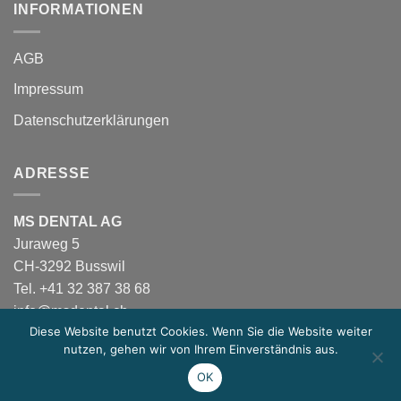
INFORMATIONEN
AGB
Impressum
Datenschutzerklärungen
ADRESSE
MS DENTAL AG
Juraweg 5
CH-3292 Busswil
Tel. +41 32 387 38 68
info@msdental.ch
Diese Website benutzt Cookies. Wenn Sie die Website weiter
nutzen, gehen wir von Ihrem Einverständnis aus.
OK
Copyright 2026 ©
MS Dental AG