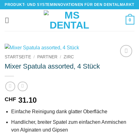
Skip
PRODUKT- UND SYSTEMINNOVATIONEN FÜR DEN DENTALMARKT
to
content
0
STARTSEITE
/
PARTNER
/
ZIRC
IN DIE
Mixer Spatula assorted, 4 Stück
WUNSCHLISTE
31.10
CHF
Einfache Reinigung dank glatter Oberfläche
Handlicher, breiter Spatel zum einfachen Anmischen
von Alginaten und Gipsen