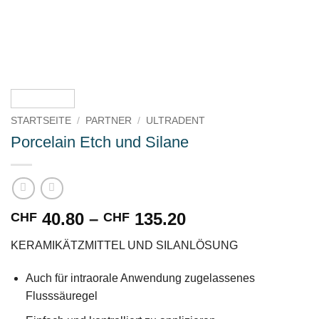
STARTSEITE
/
PARTNER
/
ULTRADENT
Porcelain Etch und Silane
Preisspanne:
40.80
–
135.20
CHF
CHF
CHF 40.80
KERAMIKÄTZMITTEL UND SILANLÖSUNG
bis
CHF 135.20
Auch für intraorale Anwendung zugelassenes
Flusssäuregel