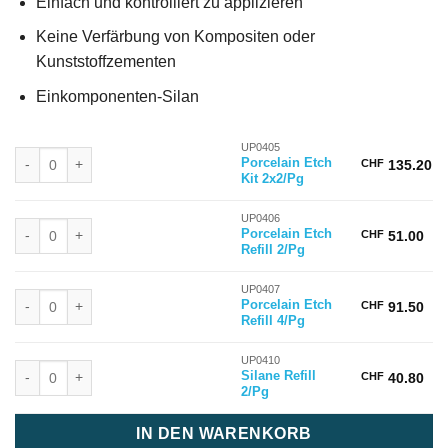
Einfach und kontrolliert zu applizieren
Keine Verfärbung von Kompositen oder
Kunststoffzementen
Einkomponenten-Silan
UP0405
Porcelain Etch Kit 2x2/Pg Menge
Porcelain Etch
CHF
135.20
Kit 2x2/Pg
UP0406
Porcelain Etch Refill 2/Pg Menge
Porcelain Etch
CHF
51.00
Refill 2/Pg
UP0407
Porcelain Etch Refill 4/Pg Menge
Porcelain Etch
CHF
91.50
Refill 4/Pg
UP0410
Silane Refill 2/Pg Menge
Silane Refill
CHF
40.80
2/Pg
IN DEN WARENKORB