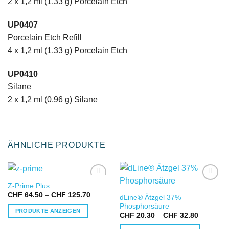
2 x 1,2 ml (1,33 g) Porcelain Etch
UP0407
Porcelain Etch Refill
4 x 1,2 ml (1,33 g) Porcelain Etch
UP0410
Silane
2 x 1,2 ml (0,96 g) Silane
ÄHNLICHE PRODUKTE
Z-Prime Plus
IN DIE
IN DIE
Preisspanne:
CHF
64.50
–
CHF
125.70
dLine® Ätzgel 37%
WUNSCHLISTE
WUNSCHLISTE
CHF 64.50
Phosphorsäure
bis
PRODUKTE ANZEIGEN
CHF 125.70
Preisspa
CHF
20.30
–
CHF
32.80
CHF 20.
bis