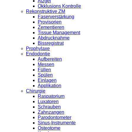
Ätzgel
Okklusions Kontrolle
Rekonstruktive ZM
Faserverstärkung
Provisorien
Zementieren
Tissue Management
Abdrucknahme
Bissregistrat
Prophylaxe
Endodontie
Aufbereiten
Messen
Füllen
Spülen
Einlagen
Applikation
Chirurgie
Raspatorium
Luxatoren
Schrauben
Zahnzangen
Parodontometer
Sinus-Instrumente
Osteotome