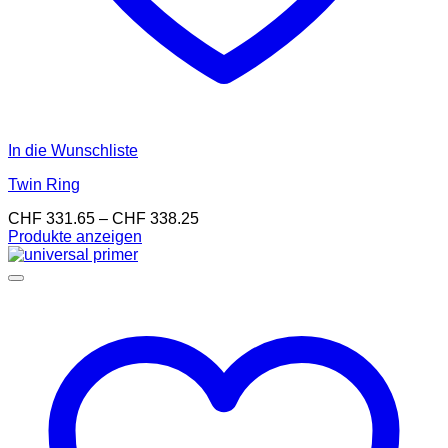
In die Wunschliste
Twin Ring
Preisspanne:
CHF
331.65
–
CHF
338.25
CHF 331.65
Produkte anzeigen
bis
CHF 338.25