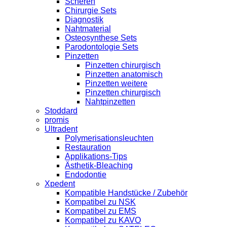
Scheren
Chirurgie Sets
Diagnostik
Nahtmaterial
Osteosynthese Sets
Parodontologie Sets
Pinzetten
Pinzetten chirurgisch
Pinzetten anatomisch
Pinzetten weitere
Pinzetten chirurgisch
Nahtpinzetten
Stoddard
promis
Ultradent
Polymerisationsleuchten
Restauration
Applikations-Tips
Ästhetik-Bleaching
Endodontie
Xpedent
Kompatible Handstücke / Zubehör
Kompatibel zu NSK
Kompatibel zu EMS
Kompatibel zu KAVO