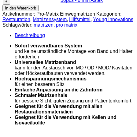
50pcs - 6 mm Astek
6
Menge
Wide,
mm
In den Warenkorb
orange
Astek
Artikelnummer:
Pro-Matrix Einwegmatrizen
Kategorien:
50pcs
Menge
Restauration
,
Matrizensystem
,
Hilfsmittel
,
Young Innovations
-
Schlagwörter:
matritzen
,
pro matrix
6
mm
Beschreibung
Astek
Menge
Sofort verwendbares System
und keine umständliche Montage von Band und Halter
erforderlich
Universelles Matrizenband
kann für den Austausch von MO / OD / MOD/ Kavitäten
oder Höckeraufbauten verwendet werden.
Hochspannungsmechanismus
für einen besseren Sitz
Einfache Anpassung an die Zahnform
Schmaler Matrizenhals
für bessere Sicht, guten Zugang und Patientenkomfort
Geeignet für die Verwendung mit allen
Restaurationsmaterialien
Geeignet für die Verwendung mit Keilen und
Isovac/Isolite