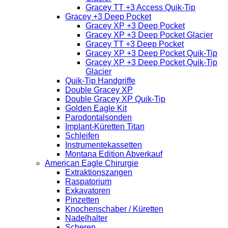
Gracey TT +3 Access Quik-Tip
Gracey +3 Deep Pocket
Gracey XP +3 Deep Pocket
Gracey XP +3 Deep Pocket Glacier
Gracey TT +3 Deep Pocket
Gracey XP +3 Deep Pocket Quik-Tip
Gracey XP +3 Deep Pocket Quik-Tip
Glacier
Quik-Tip Handgriffe
Double Gracey XP
Double Gracey XP Quik-Tip
Golden Eagle Kit
Parodontalsonden
Implant-Küretten Titan
Schleifen
Instrumentekassetten
Montana Edition Abverkauf
American Eagle Chirurgie
Extraktionszangen
Raspatorium
Exkavatoren
Pinzetten
Knochenschaber / Küretten
Nadelhalter
Scheren