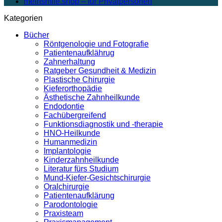
meinsmile.shop – für Privatpersonen
Kategorien
Bücher
Röntgenologie und Fotografie
Patientenaufklährug
Zahnerhaltung
Ratgeber Gesundheit & Medizin
Plastische Chirurgie
Kieferorthopädie
Ästhetische Zahnheilkunde
Endodontie
Fachübergreifend
Funktionsdiagnostik und -therapie
HNO-Heilkunde
Humanmedizin
Implantologie
Kinderzahnheilkunde
Literatur fürs Studium
Mund-Kiefer-Gesichtschirurgie
Oralchirurgie
Patientenaufklärung
Parodontologie
Praxisteam