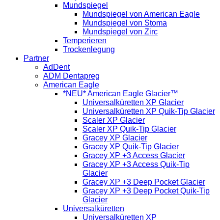
Mundspiegel
Mundspiegel von American Eagle
Mundspiegel von Stoma
Mundspiegel von Zirc
Temperieren
Trockenlegung
Partner
AdDent
ADM Dentapreg
American Eagle
*NEU* American Eagle Glacier™
Universalküretten XP Glacier
Universalküretten XP Quik-Tip Glacier
Scaler XP Glacier
Scaler XP Quik-Tip Glacier
Gracey XP Glacier
Gracey XP Quik-Tip Glacier
Gracey XP +3 Access Glacier
Gracey XP +3 Access Quik-Tip
Glacier
Gracey XP +3 Deep Pocket Glacier
Gracey XP +3 Deep Pocket Quik-Tip
Glacier
Universalküretten
Universalküretten XP