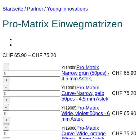
Startseite
/
Partner
/
Young Innovations
Pro-Matrix Einwegmatrizen
Preisspanne:
CHF
65.90
–
CHF
75.20
CHF 65.90
Pro-
bis
Pro-Matrix
YI19000
Matrix
CHF 75.20
Narrow grün (50pcs) -
CHF
65.90
Narrow
4.5 mm Astek,
grün
Pro-
Pro-Matrix
(50pcs)
YI19001
Matrix
Curve-Narrow, gelb
CHF
75.20
-
Curve-
50pcs - 4.5 mm Astek
4.5
Narrow,
mm
Pro-
Pro-Matrix
gelb
YI19005
Astek,
Matrix
Wide, violett 50pcs - 6
CHF
65.90
50pcs
Menge
Wide,
mm Astek
-
violett
4.5
Pro-
Pro-Matrix
50pcs
YI19006
mm
Matrix
Curve-Wide, orange
CHF
75.20
-
Astek
Curve-