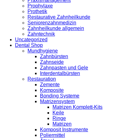
Praxismanagement
Prophylaxe
Prothetik
Restaurative Zahnheilkunde
Seniorenzahnmedizin
Zahnheilkunde allgemein
Zahntechnik
Uncategorized
Dental Shop
Mundhygiene
Zahnbürsten
Zahnseide
Zahnpasten und Gele
Interdentalbürsten
Restauration
Zemente
Komposite
Bonding Systeme
Matrizensystem
Matrizen Komplett-Kits
Keile
Ringe
Matrizen
Komposit Instrumente
Poliermittel