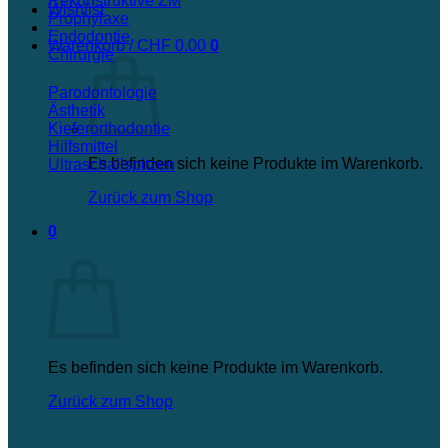
Rekonstruktive ZM
Wishlist
Prophylaxe
Endodontie
Warenkorb /
CHF
0.00
0
Chirurgie
Parodontologie
Ästhetik
Kieferorthodontie
Hilfsmittel
Es befinden sich keine Produkte im Warenkorb.
Ultraschallspitzen
Zurück zum Shop
0
Warenkorb
Es befinden sich keine Produkte im Warenkorb.
Zurück zum Shop