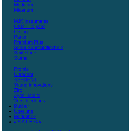
Medicom
Micerium
MJK Instruments
O&M - Halyard
Orsing
Parkell
Premium Plus
Schür Kunststofftechnik
Smile Line
Stoma
Promis
Ultradent
XPEDENT
Young Innovations
Zirc
Zyris - Isolite
Verschiedenes
Bücher
Über uns
Mediathek
// S A L E % //