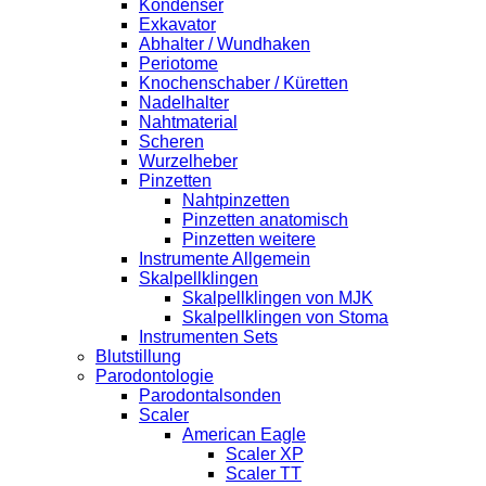
Kondenser
Exkavator
Abhalter / Wundhaken
Periotome
Knochenschaber / Küretten
Nadelhalter
Nahtmaterial
Scheren
Wurzelheber
Pinzetten
Nahtpinzetten
Pinzetten anatomisch
Pinzetten weitere
Instrumente Allgemein
Skalpellklingen
Skalpellklingen von MJK
Skalpellklingen von Stoma
Instrumenten Sets
Blutstillung
Parodontologie
Parodontalsonden
Scaler
American Eagle
Scaler XP
Scaler TT