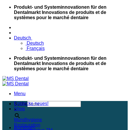
Skip
Produkt- und Systeminnovationen für den
to
Dentalmarkt
Innovations de produits et de
content
systèmes pour le marché dentaire
Deutsch
Deutsch
Français
Produkt- und Systeminnovationen für den
Dentalmarkt
Innovations de produits et de
systèmes pour le marché dentaire
Menu
Entdecke neues!
Suche
Shop
×
Mundhygiene
Restauration
Anmelden