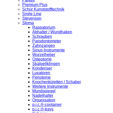
Parkell
Premium Plus
Schür Kunststofftechnik
Smile Line
Stevenson
Stoma
Raspatorium
Abhalter / Wundhaken
Schrauben
Parodontometer
Zahnzangen
Sinus-Instrumente
Wurzelheber
Osteotome
Skalpellklingen
Kondenser
Luxatoren
Periotome
Knochenküretten / Schaber
Weitere Instrumente
Mundspiegel
Nadelhalter
Organisation
p.i.c.®-container
p.i.c.®-trays