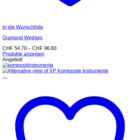
In die Wunschliste
Diamond Wedges
Preisspanne:
CHF
54.70
–
CHF
96.60
CHF 54.70
Produkte anzeigen
bis
Angebot!
CHF 96.60