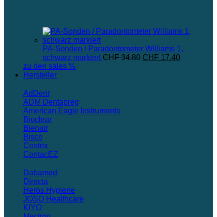
PA-Sonden / Paradontometer Williams 1,
Ursprünglicher
Aktueller
schwarz markiert
CHF
34.80
CHF
17.40
Preis
Preis
zu den sales %
war:
ist:
Hersteller
CHF 34.80
CHF 17.40
AdDent
ADM Dentapreg
American Eagle Instruments
Bioclear
Bienair
Bisco
Centrix
ContacEZ
Dabamed
Directa
Heros Hygiene
JOSO Healthcare
KIYO
Mectron