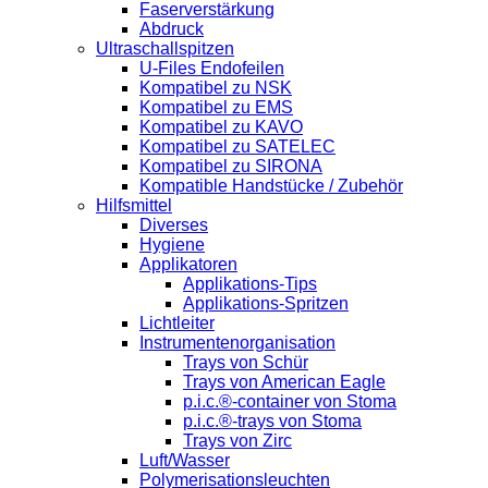
Faserverstärkung
Abdruck
Ultraschallspitzen
U-Files Endofeilen
Kompatibel zu NSK
Kompatibel zu EMS
Kompatibel zu KAVO
Kompatibel zu SATELEC
Kompatibel zu SIRONA
Kompatible Handstücke / Zubehör
Hilfsmittel
Diverses
Hygiene
Applikatoren
Applikations-Tips
Applikations-Spritzen
Lichtleiter
Instrumentenorganisation
Trays von Schür
Trays von American Eagle
p.i.c.®-container von Stoma
p.i.c.®-trays von Stoma
Trays von Zirc
Luft/Wasser
Polymerisationsleuchten