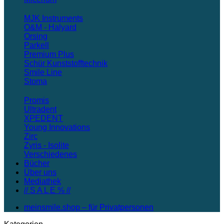
MJK Instruments
O&M - Halyard
Orsing
Parkell
Premium Plus
Schür Kunststofftechnik
Smile Line
Stoma
Promis
Ultradent
XPEDENT
Young Innovations
Zirc
Zyris - Isolite
Verschiedenes
Bücher
Über uns
Mediathek
// S A L E % //
meinsmile.shop – für Privatpersonen