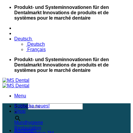
Skip
Produkt- und Systeminnovationen für den
to
Dentalmarkt
Innovations de produits et de
content
systèmes pour le marché dentaire
Deutsch
Deutsch
Français
Produkt- und Systeminnovationen für den
Dentalmarkt
Innovations de produits et de
systèmes pour le marché dentaire
Menu
Entdecke neues!
Suche
Shop
×
Mundhygiene
Restauration
Anmelden