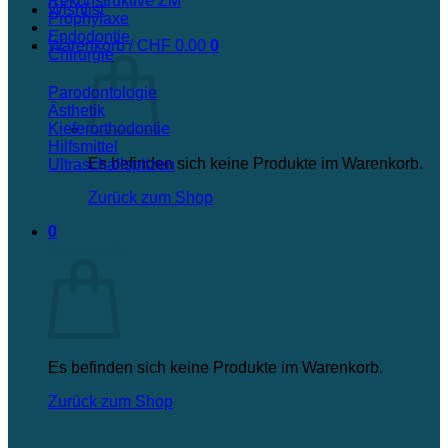
Rekonstruktive ZM
Wishlist
Prophylaxe
Endodontie
Warenkorb /
CHF
0.00
0
Chirurgie
Parodontologie
Ästhetik
Kieferorthodontie
Hilfsmittel
Es befinden sich keine Produkte im Warenkorb.
Ultraschallspitzen
Zurück zum Shop
0
Warenkorb
Es befinden sich keine Produkte im Warenkorb.
Zurück zum Shop