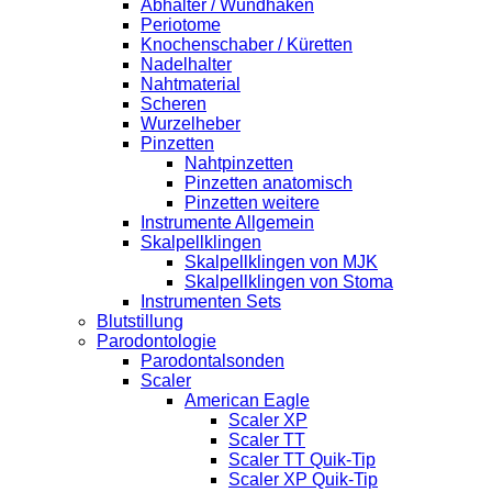
Abhalter / Wundhaken
Periotome
Knochenschaber / Küretten
Nadelhalter
Nahtmaterial
Scheren
Wurzelheber
Pinzetten
Nahtpinzetten
Pinzetten anatomisch
Pinzetten weitere
Instrumente Allgemein
Skalpellklingen
Skalpellklingen von MJK
Skalpellklingen von Stoma
Instrumenten Sets
Blutstillung
Parodontologie
Parodontalsonden
Scaler
American Eagle
Scaler XP
Scaler TT
Scaler TT Quik-Tip
Scaler XP Quik-Tip