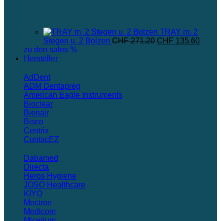
TRAY m. 2
Ursprünglicher
Aktuel
Stegen u. 2 Bolzen
CHF
271.20
CHF
135.60
Preis
Preis
zu den sales %
war:
ist:
Hersteller
CHF 271.20
CHF 1
AdDent
ADM Dentapreg
American Eagle Instruments
Bioclear
Bienair
Bisco
Centrix
ContacEZ
Dabamed
Directa
Heros Hygiene
JOSO Healthcare
KIYO
Mectron
Medicom
Micerium