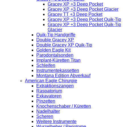
Gracey XP +3 Deep Pocket
Gracey XP +3 Deep Pocket Glacier
Gracey TT +3 Deep Pocket
Gracey XP +3 Deep Pocket Quik-Tip
Gracey XP +3 Deep Pocket Quik-Tip
Glacier
Quik-Tip Handgriffe
Double Gracey XP
Double Gracey XP Quik-Tip
Golden Eagle Kit
Parodontalsonden
Implant-Küretten Titan
Schleifen
Instrumentekassetten
Montana Edition Abverkauf
American Eagle Chirurgie
Extraktionszangen
Raspatorium
Exkavatoren
Pinzetten
Knochenschaber / Küretten
Nadelhalter
Scheren
Weitere Instrumente
Wurzelheber / Periotome