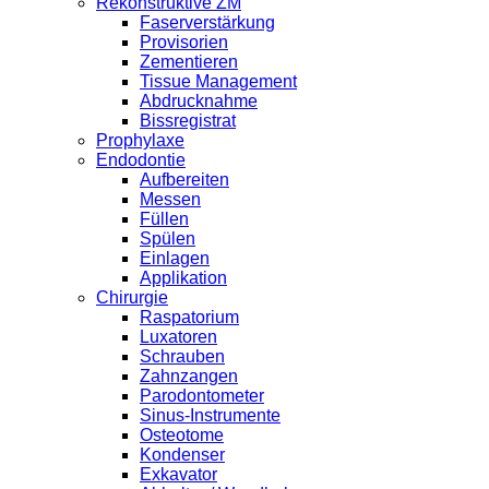
Rekonstruktive ZM
Faserverstärkung
Provisorien
Zementieren
Tissue Management
Abdrucknahme
Bissregistrat
Prophylaxe
Endodontie
Aufbereiten
Messen
Füllen
Spülen
Einlagen
Applikation
Chirurgie
Raspatorium
Luxatoren
Schrauben
Zahnzangen
Parodontometer
Sinus-Instrumente
Osteotome
Kondenser
Exkavator