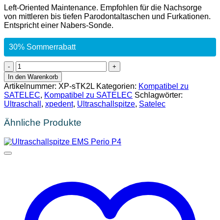
Left-Oriented Maintenance. Empfohlen für die Nachsorge
von mittleren bis tiefen Parodontaltaschen und Furkationen.
Entspricht einer Nabers-Sonde.
30% Sommerrabatt
Ultraschallspitze
SATELEC
In den Warenkorb
Endo
Artikelnummer:
XP-sTK2L
Kategorien:
Kompatibel zu
left
SATELEC
,
Kompatibel zu SATELEC
Schlagwörter:
sTK2L
Ultraschall
,
xpedent
,
Ultraschallspitze
,
Satelec
Menge
Ähnliche Produkte