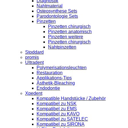
Diagnostik
Nahtmaterial
Osteosynthese Sets
Parodontologie Sets
Pinzetten
Pinzetten chirurgisch
Pinzetten anatomisch
Pinzetten weitere
Pinzetten chirurgisch
Nahtpinzetten
Stoddard
promis
Ultradent
Polymerisationsleuchten
Restauration
Applikations-Tips
Ästhetik-Bleaching
Endodontie
Xpedent
Kompatible Handstücke / Zubehör
Kompatibel zu NSK
Kompatibel zu EMS
Kompatibel zu KAVO
Kompatibel zu SATELEC
Kompatibel zu SIRONA