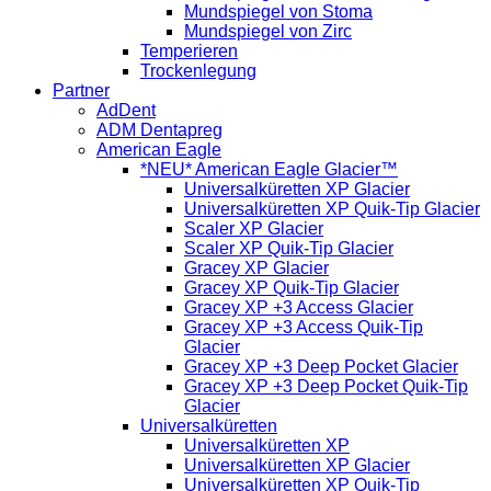
Mundspiegel von Stoma
Mundspiegel von Zirc
Temperieren
Trockenlegung
Partner
AdDent
ADM Dentapreg
American Eagle
*NEU* American Eagle Glacier™
Universalküretten XP Glacier
Universalküretten XP Quik-Tip Glacier
Scaler XP Glacier
Scaler XP Quik-Tip Glacier
Gracey XP Glacier
Gracey XP Quik-Tip Glacier
Gracey XP +3 Access Glacier
Gracey XP +3 Access Quik-Tip
Glacier
Gracey XP +3 Deep Pocket Glacier
Gracey XP +3 Deep Pocket Quik-Tip
Glacier
Universalküretten
Universalküretten XP
Universalküretten XP Glacier
Universalküretten XP Quik-Tip