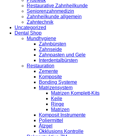
Prothetik
Restaurative Zahnheilkunde
Seniorenzahnmedizin
Zahnheilkunde allgemein
Zahntechnik
Uncategorized
Dental Shop
Mundhygiene
Zahnbürsten
Zahnseide
Zahnpasten und Gele
Interdentalbürsten
Restauration
Zemente
Komposite
Bonding Systeme
Matrizensystem
Matrizen Komplett-Kits
Keile
Ringe
Matrizen
Komposit Instrumente
Poliermittel
Ätzgel
Okklusions Kontrolle