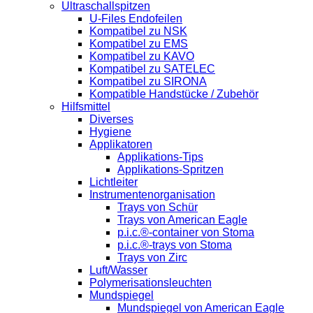
Ultraschallspitzen
U-Files Endofeilen
Kompatibel zu NSK
Kompatibel zu EMS
Kompatibel zu KAVO
Kompatibel zu SATELEC
Kompatibel zu SIRONA
Kompatible Handstücke / Zubehör
Hilfsmittel
Diverses
Hygiene
Applikatoren
Applikations-Tips
Applikations-Spritzen
Lichtleiter
Instrumentenorganisation
Trays von Schür
Trays von American Eagle
p.i.c.®-container von Stoma
p.i.c.®-trays von Stoma
Trays von Zirc
Luft/Wasser
Polymerisationsleuchten
Mundspiegel
Mundspiegel von American Eagle