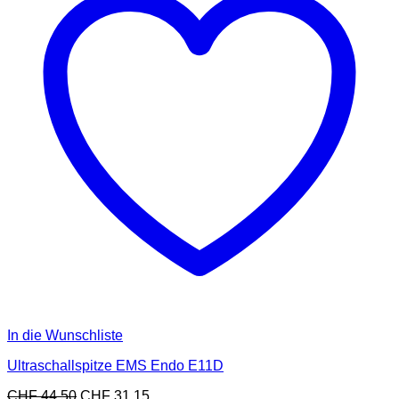
In die Wunschliste
Ultraschallspitze EMS Endo E11D
CHF
44.50
CHF
31.15