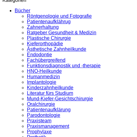
Kategorien
Bücher
Röntgenologie und Fotografie
Patientenaufklährug
Zahnerhaltung
Ratgeber Gesundheit & Medizin
Plastische Chirurgie
Kieferorthopädie
Ästhetische Zahnheilkunde
Endodontie
Fachübergreifend
Funktionsdiagnostik und -therapie
HNO-Heilkunde
Humanmedizin
Implantologie
Kinderzahnheilkunde
Literatur fürs Studium
Mund-Kiefer-Gesichtschirurgie
Oralchirurgie
Patientenaufklärung
Parodontologie
Praxisteam
Praxismanagement
Prophylaxe