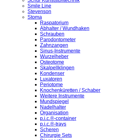
Schür Kunststofftechnik
Smile Line
Stevenson
Stoma
Raspatorium
Abhalter / Wundhaken
Schrauben
Parodontometer
Zahnzangen
Sinus-Instrumente
Wurzelheber
Osteotome
Skalpellklingen
Kondenser
Luxatoren
Periotome
Knochenküretten / Schaber
Weitere Instrumente
Mundspiegel
Nadelhalter
Organisation
p.i.c.®-container
p.i.c.®-trays
Scheren
Chirurgie Sets