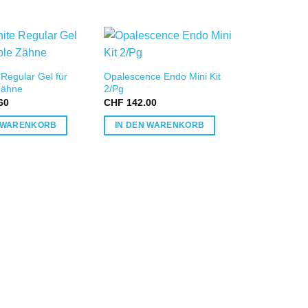
IN DIE
IN DIE
Regular Gel für
Opalescence Endo Mini Kit
WUNSCHLISTE
WUNSCHLISTE
W
Zähne
2/Pg
60
CHF
142.00
N WARENKORB
IN DEN WARENKORB
Opalescence
CHF
72.70
PRODUKTE