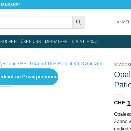
NTALMARKT
ANMEL
BÜCHER
ÜBER UNS
MEDIATHEK
// S A L E % //
STARTS
Opal
erkauf an Privatpersonen
IN DIE
Patie
WUNSCHLISTE
1
CHF
Opalesce
Zähne v
und/ode