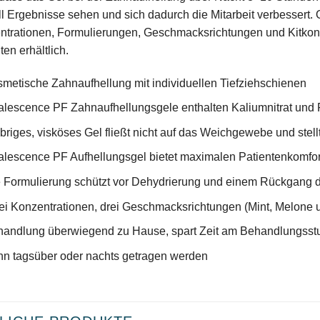
l Ergebnisse sehen und sich dadurch die Mitarbeit verbessert. 
trationen, Formulierungen, Geschmacksrichtungen und Kitkonfig
ten erhältlich.
metische Zahnaufhellung mit individuellen Tiefziehschienen
lescence PF Zahnaufhellungsgele enthalten Kaliumnitrat und F
briges, visköses Gel fließt nicht auf das Weichgewebe und stellt 
lescence PF Aufhellungsgel bietet maximalen Patientenkomfor
 Formulierung schützt vor Dehydrierung und einem Rückgang 
i Konzentrationen, drei Geschmacksrichtungen (Mint, Melone u
andlung überwiegend zu Hause, spart Zeit am Behandlungsst
n tagsüber oder nachts getragen werden