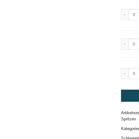
Opalesce
Opalesce
Opalesce
Artikeln
Spritzen
Kategorie
Schlagwör