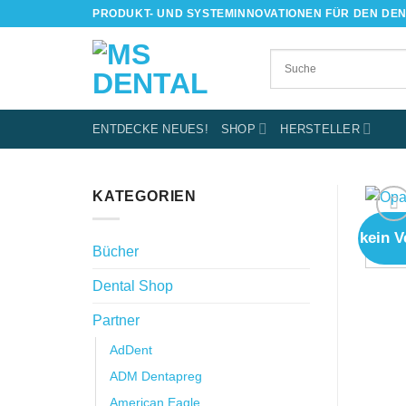
Skip
PRODUKT- UND SYSTEMINNOVATIONEN FÜR DEN DE
to
content
ENTDECKE NEUES!
SHOP
HERSTELLER
KATEGORIEN
kein V
Bücher
Dental Shop
Partner
AdDent
ADM Dentapreg
American Eagle