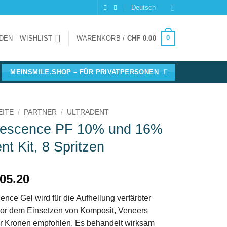
Deutsch
0
DEN
WISHLIST
WARENKORB /
CHF
0.00
MEINSMILE.SHOP – FÜR PRIVATPERSONEN
EITE
/
PARTNER
/
ULTRADENT
escence PF 10% und 16%
nt Kit, 8 Spritzen
05.20
nce Gel wird für die Aufhellung verfärbter
or dem Einsetzen von Komposit, Veneers
r Kronen empfohlen. Es behandelt wirksam