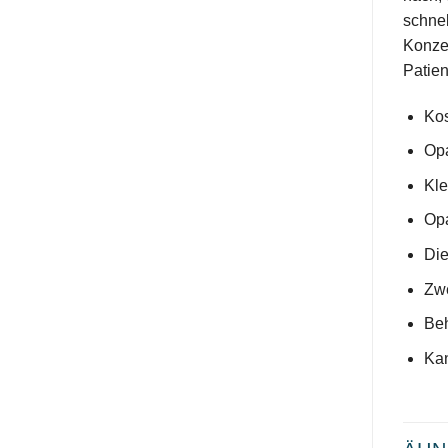
schnel
Konzen
Patien
Kos
Opa
Kle
Opa
Die
Zwe
Beh
Kan