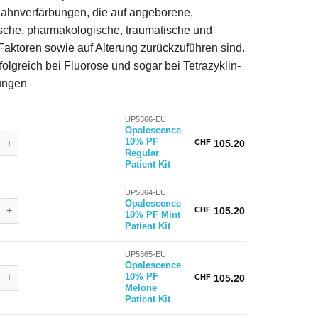
Zahnverfärbungen, die auf angeborene,
sche, pharmakologische, traumatische und
Faktoren sowie auf Alterung zurückzuführen sind.
rfolgreich bei Fluorose und sogar bei Tetrazyklin-
ungen
UP5366-EU
Opalescence
nce 10% PF Regular Patient Kit Menge
10% PF
CHF
105.20
Regular
Patient Kit
UP5364-EU
nce 10% PF Mint Patient Kit Menge
Opalescence
CHF
105.20
10% PF Mint
Patient Kit
UP5365-EU
Opalescence
nce 10% PF Melone Patient Kit Menge
10% PF
CHF
105.20
Melone
Patient Kit