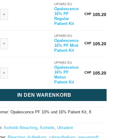
UP4482-EU
Opalescence
nce 16% PF Regular Patient Kit Menge
16% PF
CHF
105.20
Regular
Patient Kit
UP4480-EU
nce 16% PF Mint Patient Kit Menge
Opalescence
CHF
105.20
16% PF Mint
Patient Kit
UP4481-EU
Opalescence
nce 16% PF Melon Patient Kit Menge
16% PF
CHF
105.20
Melon
Patient Kit
IN DEN WARENKORB
ummer:
Opalescence PF 10% und 16% Patient Kit, 8
n:
Ästhetik-Bleaching
,
Ästhetik
,
Ultradent
ter:
Bleaching
,
Aufhellung
,
zahnaufhellung
,
wasserstoff
,