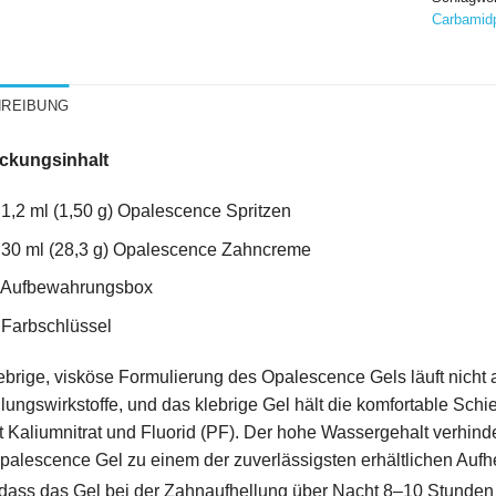
Carbamidp
REIBUNG
ckungsinhalt
 1,2 ml (1,50 g) Opalescence Spritzen
 30 ml (28,3 g) Opalescence Zahncreme
x Aufbewahrungsbox
 Farbschlüssel
ebrige, visköse Formulierung des Opalescence Gels läuft nicht
lungswirkstoffe, und das klebrige Gel hält die komfortable Schi
t Kaliumnitrat und Fluorid (PF). Der hohe Wassergehalt verhind
alescence Gel zu einem der zuverlässigsten erhältlichen Aufhe
dass das Gel bei der Zahnaufhellung über Nacht 8–10 Stunden a