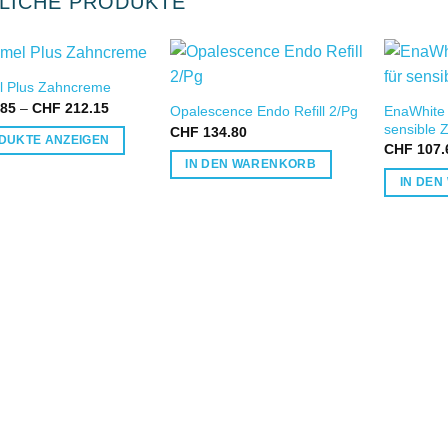
LICHE PRODUKTE
 Plus Zahncreme
IN DIE
IN DIE
Preisspanne:
85
–
CHF
212.15
EnaWhite 
Opalescence Endo Refill 2/Pg
WUNSCHLISTE
WUNSCHLISTE
CHF 8.85
sensible 
CHF
134.80
bis
DUKTE ANZEIGEN
CHF 212.15
CHF
107.
IN DEN WARENKORB
IN DE