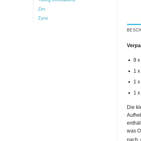
Zirc
Zyris
BESCH
Verpa
8 x
1 x
1 
1 x
Die kl
Aufhel
enthäl
was Op
nach, 