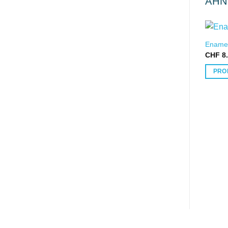
ÄHN
Enamel
CHF
8.
PRO