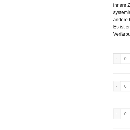
innere 
systemi
andere 
Es ist e
Verfärb
Opalesce
Opalesce
Opalesce