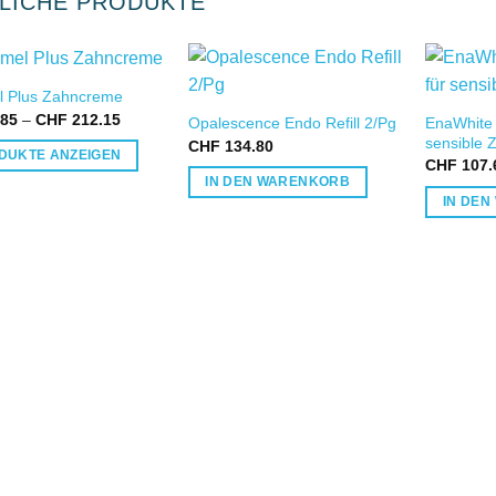
LICHE PRODUKTE
 Plus Zahncreme
IN DIE
IN DIE
Preisspanne:
85
–
CHF
212.15
EnaWhite 
Opalescence Endo Refill 2/Pg
WUNSCHLISTE
WUNSCHLISTE
CHF 8.85
sensible 
CHF
134.80
bis
DUKTE ANZEIGEN
CHF 212.15
CHF
107.
IN DEN WARENKORB
IN DE