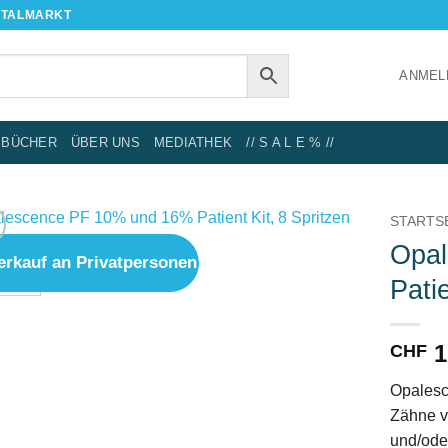
NTALMARKT
ANMEL
BÜCHER
ÜBER UNS
MEDIATHEK
// S A L E % //
STARTS
Opal
erkauf an Privatpersonen
IN DIE
Patie
WUNSCHLISTE
1
CHF
Opalesce
Zähne v
und/ode