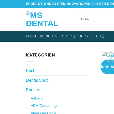
Skip
PRODUKT- UND SYSTEMINNOVATIONEN FÜR DEN DE
to
content
ENTDECKE NEUES!
SHOP
HERSTELLER
KATEGORIEN
kein V
Bücher
Dental Shop
Partner
AdDent
ADM Dentapreg
American Eagle