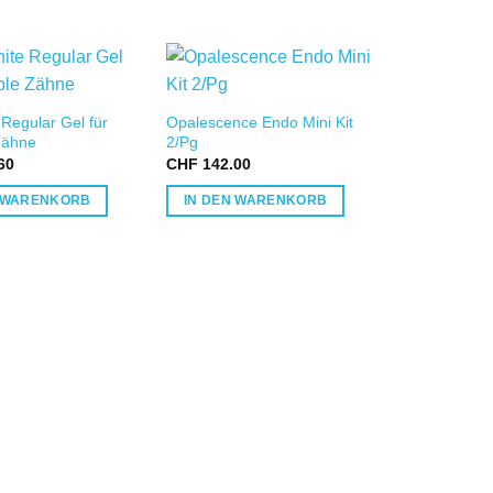
IN DIE
IN DIE
Regular Gel für
Opalescence Endo Mini Kit
WUNSCHLISTE
WUNSCHLISTE
W
Zähne
2/Pg
60
CHF
142.00
N WARENKORB
IN DEN WARENKORB
Opalescence
CHF
72.70
PRODUKTE