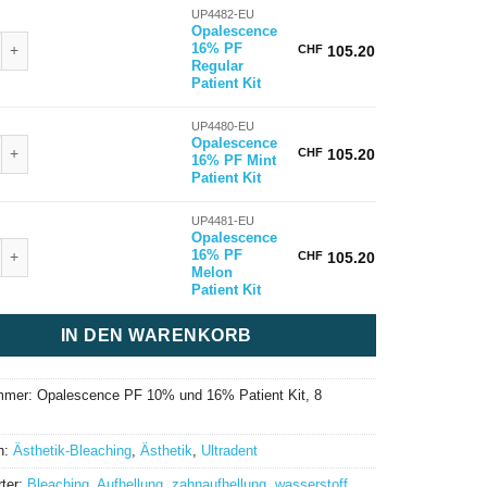
UP4482-EU
Opalescence
nce 16% PF Regular Patient Kit Menge
16% PF
CHF
105.20
Regular
Patient Kit
UP4480-EU
nce 16% PF Mint Patient Kit Menge
Opalescence
CHF
105.20
16% PF Mint
Patient Kit
UP4481-EU
Opalescence
nce 16% PF Melon Patient Kit Menge
16% PF
CHF
105.20
Melon
Patient Kit
IN DEN WARENKORB
ummer:
Opalescence PF 10% und 16% Patient Kit, 8
n:
Ästhetik-Bleaching
,
Ästhetik
,
Ultradent
ter:
Bleaching
,
Aufhellung
,
zahnaufhellung
,
wasserstoff
,