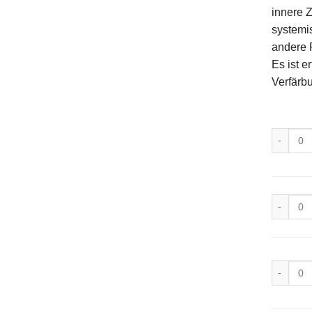
innere 
systemi
andere 
Es ist e
Verfärb
Opalesce
Opalesce
Opalesce