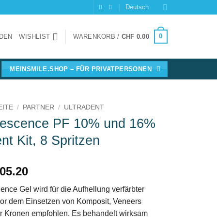
Deutsch
0
DEN
WISHLIST
WARENKORB /
CHF
0.00
MEINSMILE.SHOP – FÜR PRIVATPERSONEN
EITE
/
PARTNER
/
ULTRADENT
escence PF 10% und 16%
nt Kit, 8 Spritzen
05.20
nce Gel wird für die Aufhellung verfärbter
or dem Einsetzen von Komposit, Veneers
r Kronen empfohlen. Es behandelt wirksam