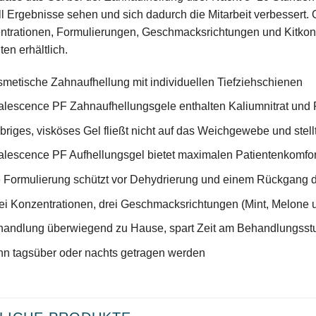
l Ergebnisse sehen und sich dadurch die Mitarbeit verbessert. 
trationen, Formulierungen, Geschmacksrichtungen und Kitkonfig
ten erhältlich.
metische Zahnaufhellung mit individuellen Tiefziehschienen
lescence PF Zahnaufhellungsgele enthalten Kaliumnitrat und F
briges, visköses Gel fließt nicht auf das Weichgewebe und stellt 
lescence PF Aufhellungsgel bietet maximalen Patientenkomfor
 Formulierung schützt vor Dehydrierung und einem Rückgang 
i Konzentrationen, drei Geschmacksrichtungen (Mint, Melone u
andlung überwiegend zu Hause, spart Zeit am Behandlungsst
n tagsüber oder nachts getragen werden