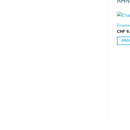
ÄHN
Enamel
CHF
8.
PRO