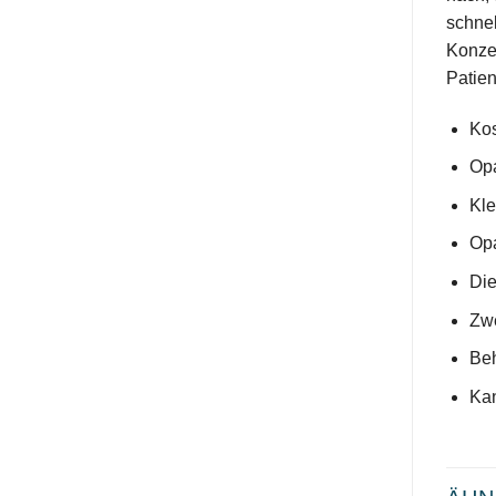
schnel
Konzen
Patien
Kos
Opa
Kle
Opa
Die
Zwe
Beh
Kan