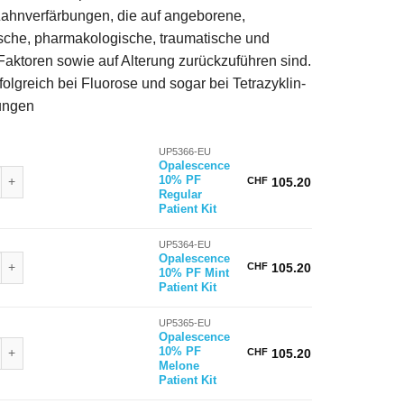
Zahnverfärbungen, die auf angeborene,
sche, pharmakologische, traumatische und
Faktoren sowie auf Alterung zurückzuführen sind.
rfolgreich bei Fluorose und sogar bei Tetrazyklin-
ungen
UP5366-EU
Opalescence
nce 10% PF Regular Patient Kit Menge
10% PF
CHF
105.20
Regular
Patient Kit
UP5364-EU
nce 10% PF Mint Patient Kit Menge
Opalescence
CHF
105.20
10% PF Mint
Patient Kit
UP5365-EU
Opalescence
nce 10% PF Melone Patient Kit Menge
10% PF
CHF
105.20
Melone
Patient Kit