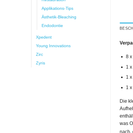
Applikations-Tips
Ästhetik-Bleaching
Endodontie
BESCH
Xpedent
Verpa
Young Innovations
Zirc
8 x
Zyris
1 x
1 
1 x
Die kl
Aufhel
enthäl
was Op
nach, 