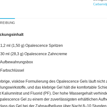
Carbamidp
REIBUNG
ckungsinhalt
 1,2 ml (1,50 g) Opalescence Spritzen
 30 ml (28,3 g) Opalescence Zahncreme
x Aufbewahrungsbox
 Farbschlüssel
ebrige, visköse Formulierung des Opalescence Gels läuft nicht
lungswirkstoffe, und das klebrige Gel hält die komfortable Schi
t Kaliumnitrat und Fluorid (PF). Der hohe Wassergehalt verhind
alescence Gel zu einem der zuverlässigsten erhältlichen Aufhe
dass das Gel bei der Zahnaufhellung über Nacht 8–10 Stunden a