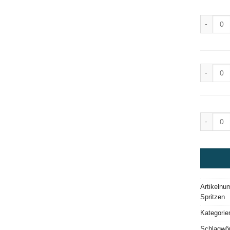
Opalesce
Opalesce
Opalesce
Artikeln
Spritzen
Kategorie
Schlagwör