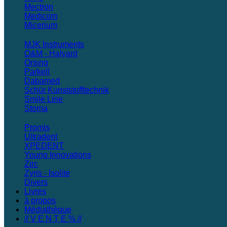
Mectron
Medicom
Micerium
MJK Instruments
O&M - Halyard
Orsing
Parkell
Dabamed
Schür Kunststofftechnik
Smile Line
Stoma
Promis
Ultradent
XPEDENT
Young Innovations
Zirc
Zyris - Isolite
Divers
Livres
à propos
Médiathèque
// V E N T E % //