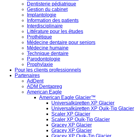
Dentisterie pédiatrique
Gestion du cabinet
Implantologie
Information des patients
Interdisciplinaire
Littérature pour les études
Prothétique
Médecine dentaire pour seniors
Médecine humaine
Technique dentaire
Parodontologie
Prophylaxie
Pour les clients professionnels
Partenaires
AdDent
ADM Dentapreg
American Eagle
American Eagle Glacier™
Universalküretten XP Glacier
Universalküretten XP Quik-Tip Glacier
Scaler XP Glacier
Scaler XP Quik-Tip Glacier
Gracey XP Glacier
Gracey XP Glacier
Gracey XP Quik-Tip Glacier