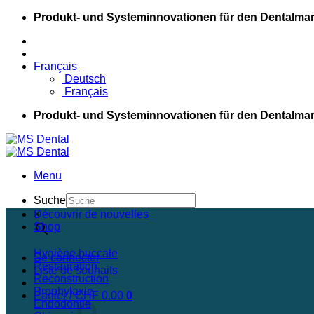
Passer
Produkt- und Systeminnovationen für den Dentalmar
au
contenu
Français
Deutsch
Français
Produkt- und Systeminnovationen für den Dentalmar
Menu
Suche
×
Découvrir de nouvelles
Shop
Hygiène buccale
Se connecter
Restauration
Liste de souhaits
Reconstruction
Prophylaxie
Panier /
CHF
0.00
0
Endodontie