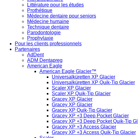
Littérature pour les études
Prothétique
Médecine dentaire pour seniors
Médecine humaine
Technique dentaire
Parodontologie
Prophylaxie
Pour les clients professionnels
Partenaires
AdDent
ADM Dentapreg
American Eagle
American Eagle Glacier™
Universalküretten XP Glacier
Universalküretten XP Quik-Tip Glacier
Scaler XP Glacier
Scaler XP Quik-Tip Glacier
Gracey XP Glacier
Gracey XP Glacier
Gracey XP Quik-Tip Glacier
Gracey XP +3 Deep Pocket Glacier
Gracey XP +3 Deep Pocket Quik-Tip Gl
Gracey XP +3 Access Glacier
Gracey XP +3 Access Quik-Tip Glacier
Scaler