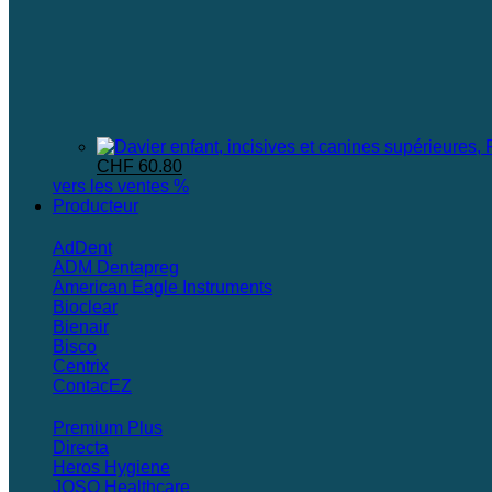
Le
Le
CHF
60.80
prix
prix
vers les ventes %
initial
actuel
Producteur
était :
est :
CHF 152.15.
CHF 60.80.
AdDent
ADM Dentapreg
American Eagle Instruments
Bioclear
Bienair
Bisco
Centrix
ContacEZ
Premium Plus
Directa
Heros Hygiene
JOSO Healthcare