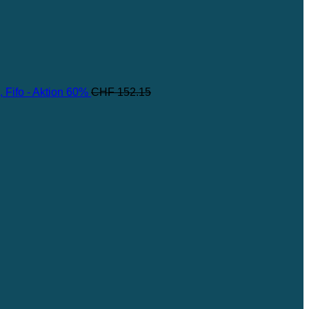
, Fifo - Aktion 60%
CHF
152.15