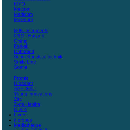
KIYO
Mectron
Medicom
Micerium
MJK Instruments
O&M - Halyard
Orsing
Parkell
Dabamed
Schür Kunststofftechnik
Smile Line
Stoma
Promis
Ultradent
XPEDENT
Young Innovations
Zirc
Zyris - Isolite
Divers
Livres
à propos
Médiathèque