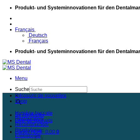
Passer
Produkt- und Systeminnovationen für den Dentalmar
au
contenu
Français
Deutsch
Français
Produkt- und Systeminnovationen für den Dentalmar
Menu
Suche
×
Découvrir de nouvelles
Shop
Hygiène buccale
Se connecter
Restauration
Liste de souhaits
Reconstruction
Prophylaxie
Panier /
CHF
0.00
0
Endodontie