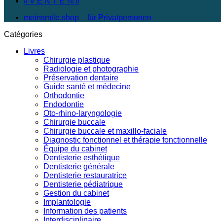
// V E N T E % //
meinsmile.shop – für Privatpersonen
Catégories
Livres
Chirurgie plastique
Radiologie et photographie
Préservation dentaire
Guide santé et médecine
Orthodontie
Endodontie
Oto-rhino-laryngologie
Chirurgie buccale
Chirurgie buccale et maxillo-faciale
Diagnostic fonctionnel et thérapie fonctionnelle
Équipe du cabinet
Dentisterie esthétique
Dentisterie générale
Dentisterie restauratrice
Dentisterie pédiatrique
Gestion du cabinet
Implantologie
Information des patients
Interdisciplinaire