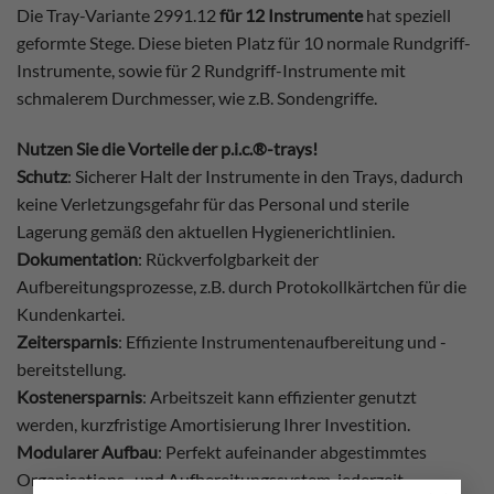
Die Tray-Variante 2991.12
für 12 Instrumente
hat speziell
geformte Stege. Diese bieten Platz für 10 normale Rundgriff-
Instrumente, sowie für 2 Rundgriff-Instrumente mit
schmalerem Durchmesser, wie z.B. Sondengriffe.
Nutzen Sie die Vorteile der p.i.c.®-trays!
Schutz
: Sicherer Halt der Instrumente in den Trays, dadurch
keine Verletzungsgefahr für das Personal und sterile
Lagerung gemäß den aktuellen Hygienerichtlinien.
Dokumentation
: Rückverfolgbarkeit der
Aufbereitungsprozesse, z.B. durch Protokollkärtchen für die
Kundenkartei.
Zeitersparnis
: Effiziente Instrumentenaufbereitung und -
bereitstellung.
Kostenersparnis
: Arbeitszeit kann effizienter genutzt
werden, kurzfristige Amortisierung Ihrer Investition.
Modularer Aufbau
: Perfekt aufeinander abgestimmtes
Organisations- und Aufbereitungssystem, jederzeit