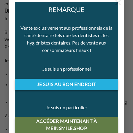
×
erweiterbar, individuell und variabel gestaltbar.
REMARQUE
Übersichtlichkeit
: Für jede Behandlung das passende
Instrumentarium, griffbereit und geordnet.
Vente exclusivement aux professionnels de la
Bitte beachten Sie die jeweiligen
santé dentaire tels que les dentistes et les
Wiederaufbereitungsanweisungen der darin gelagerten
hygiénistes dentaires. Pas de vente aux
Produkte.
consommateurs finaux !
Im Deckel versenkter Griff:
Je suis un professionnel
sicherer und einfacher Transport
einfaches Einlegen in einen p.i.c.®-container und
JE SUIS AU BON ENDROIT
bequemes Entnehmen
Stapeln der Trays und somit sehr platzsparende Lagerung
Je suis un particulier
Zubehör wie Bolzen und Lagerstege:
ACCÉDER MAINTENANT À
MEINSMILE.SHOP
flexible Gestaltung für unterschiedliche