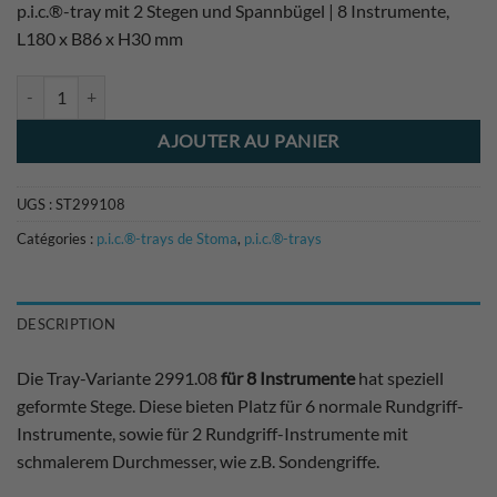
p.i.c.®-tray mit 2 Stegen und Spannbügel | 8 Instrumente,
L180 x B86 x H30 mm
quantité de Tray m. 2Stegen f.8 Instrumente L180xB86xH30
AJOUTER AU PANIER
UGS :
ST299108
Catégories :
p.i.c.®-trays de Stoma
,
p.i.c.®-trays
DESCRIPTION
Die Tray-Variante 2991.08
für 8 Instrumente
hat speziell
geformte Stege. Diese bieten Platz für 6 normale Rundgriff-
Instrumente, sowie für 2 Rundgriff-Instrumente mit
schmalerem Durchmesser, wie z.B. Sondengriffe.