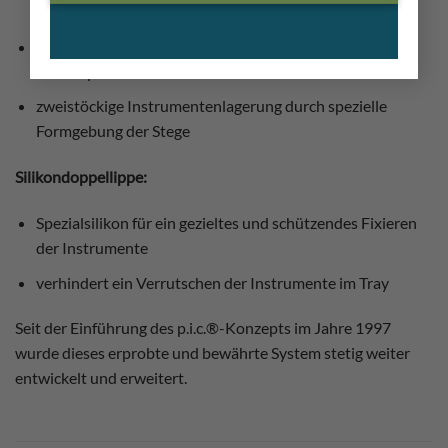
Bestückungsvarianten
gesicherte und geschützte Lagerung der Instrumente
durch Spezialkunststoff
zweistöckige Instrumentenlagerung durch spezielle
Formgebung der Stege
Silikondoppellippe:
Spezialsilikon für ein gezieltes und schützendes Fixieren
der Instrumente
verhindert ein Verrutschen der Instrumente im Tray
Seit der Einführung des p.i.c.®-Konzepts im Jahre 1997
wurde dieses erprobte und bewährte System stetig weiter
entwickelt und erweitert.