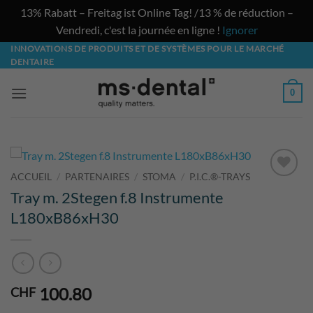
13% Rabatt – Freitag ist Online Tag! /13 % de réduction –
Vendredi, c'est la journée en ligne !
Ignorer
Passer
INNOVATIONS DE PRODUITS ET DE SYSTÈMES POUR LE MARCHÉ
DENTAIRE
au
contenu
0
ACCUEIL
/
PARTENAIRES
/
STOMA
/
P.I.C.®-TRAYS
DANS LA
Tray m. 2Stegen f.8 Instrumente
LISTE DE
L180xB86xH30
SOUHAITS
100.80
CHF