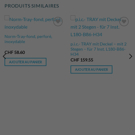
PRODUITS SIMILAIRES
DANS LA
DANS LA
Norm-Tray-fond, perforé,
LISTE DE
LISTE DE
inoxydable
SOUHAITS
SOUHAITS
p.i.c.- TRAY mit Deckel – mit 2
Stegen – für 7 Inst. L180-B86-
CHF
58.60
H34
CHF
159.55
AJOUTER AU PANIER
AJOUTER AU PANIER