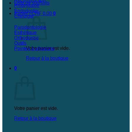
Reconstruction
Liste de souhaits
Prophylaxie
Endodontie
Panier /
CHF
0.00
0
Chirurgie
Parodontologie
Esthétique
Orthodontie
Outils
Votre panier est vide.
Pointes à ultrasons
Retour à la boutique
0
Panier
Votre panier est vide.
Retour à la boutique