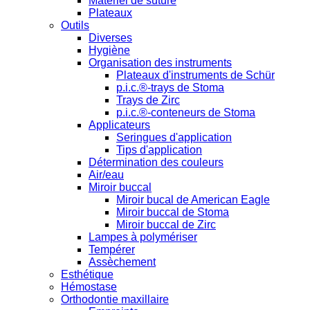
Matériel de suture
Plateaux
Outils
Diverses
Hygiène
Organisation des instruments
Plateaux d'instruments de Schür
p.i.c.®-trays de Stoma
Trays de Zirc
p.i.c.®-conteneurs de Stoma
Applicateurs
Seringues d'application
Tips d'application
Détermination des couleurs
Air/eau
Miroir buccal
Miroir bucal de American Eagle
Miroir buccal de Stoma
Miroir buccal de Zirc
Lampes à polymériser
Tempérer
Assèchement
Esthétique
Hémostase
Orthodontie maxillaire