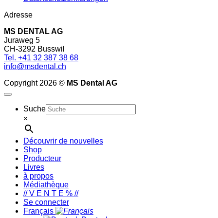
Adresse
MS DENTAL AG
Juraweg 5
CH-3292 Busswil
Tel. +41 32 387 38 68
info@msdental.ch
Copyright 2026 ©
MS Dental AG
Suche
×
Découvrir de nouvelles
Shop
Producteur
Livres
à propos
Médiathèque
// V E N T E % //
Se connecter
Français