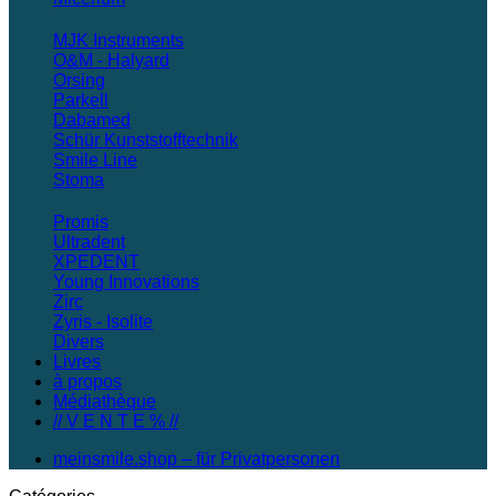
MJK Instruments
O&M - Halyard
Orsing
Parkell
Dabamed
Schür Kunststofftechnik
Smile Line
Stoma
Promis
Ultradent
XPEDENT
Young Innovations
Zirc
Zyris - Isolite
Divers
Livres
à propos
Médiathèque
// V E N T E % //
meinsmile.shop – für Privatpersonen