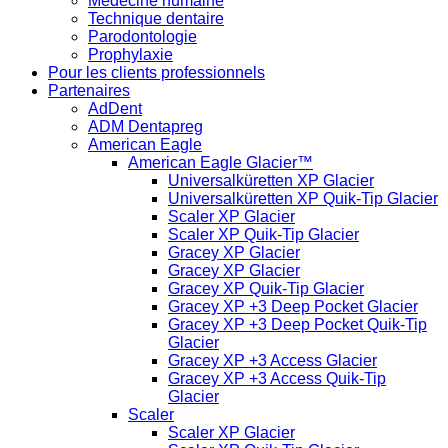
Médecine humaine
Technique dentaire
Parodontologie
Prophylaxie
Pour les clients professionnels
Partenaires
AdDent
ADM Dentapreg
American Eagle
American Eagle Glacier™
Universalküretten XP Glacier
Universalküretten XP Quik-Tip Glacier
Scaler XP Glacier
Scaler XP Quik-Tip Glacier
Gracey XP Glacier
Gracey XP Glacier
Gracey XP Quik-Tip Glacier
Gracey XP +3 Deep Pocket Glacier
Gracey XP +3 Deep Pocket Quik-Tip
Glacier
Gracey XP +3 Access Glacier
Gracey XP +3 Access Quik-Tip
Glacier
Scaler
Scaler XP Glacier