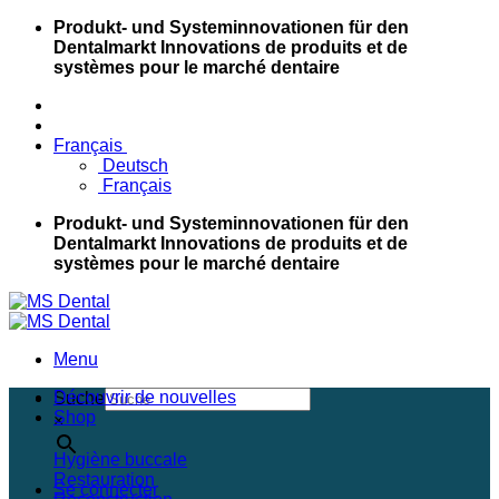
Passer
Produkt- und Systeminnovationen für den
au
Dentalmarkt
Innovations de produits et de
contenu
systèmes pour le marché dentaire
Français
Deutsch
Français
Produkt- und Systeminnovationen für den
Dentalmarkt
Innovations de produits et de
systèmes pour le marché dentaire
Menu
Découvrir de nouvelles
Suche
Shop
×
Hygiène buccale
Restauration
Se connecter