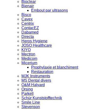
Bioclear
Bienair
Embout par ultrasons
Bisco
Cavex
Centrix
ContacEZ
Dabamed
Directa
Heros Hygiene
JOSO Healthcare
KIYO
Mectron
Medicom
Micerium
Prophylaxie et blanchiment
Restauration
MJK Instruments
MS Dental divers
O&M Halyard
Orsing
Parkell
Schür Kunststofftechnik
Smile Line
Stevenson