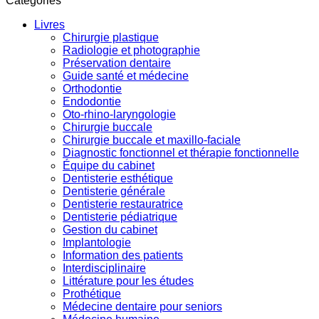
Catégories
Livres
Chirurgie plastique
Radiologie et photographie
Préservation dentaire
Guide santé et médecine
Orthodontie
Endodontie
Oto-rhino-laryngologie
Chirurgie buccale
Chirurgie buccale et maxillo-faciale
Diagnostic fonctionnel et thérapie fonctionnelle
Équipe du cabinet
Dentisterie esthétique
Dentisterie générale
Dentisterie restauratrice
Dentisterie pédiatrique
Gestion du cabinet
Implantologie
Information des patients
Interdisciplinaire
Littérature pour les études
Prothétique
Médecine dentaire pour seniors