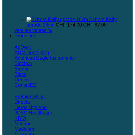
Schere Kelly
Le
Le
gerade 16cm
CHF
174.00
CHF
87.00
prix
prix
vers les ventes %
initial
actuel
Producteur
était :
est :
CHF 174.00.
CHF 87.00.
AdDent
ADM Dentapreg
American Eagle Instruments
Bioclear
Bienair
Bisco
Centrix
ContacEZ
Premium Plus
Directa
Heros Hygiene
JOSO Healthcare
KIYO
Mectron
Medicom
Micerium