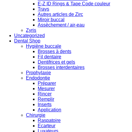
E-Z ID Rings & Tape Code couleur
Trays
Autres articles de Zirc
Miroir buccal
Assèchement / air-eau
Zyris
Uncategorized
Dental Shop
Hygiène buccale
Brosses à dents
Fil dentaire
Dentifrices et gels
Brosses interdentaires
Prophylaxie
Endodontie
Préparer
Mesurer
Rincer
Remplir
Inserts
Application
Chirurgie
Raspatoire
Ecarteur
Luxateurs