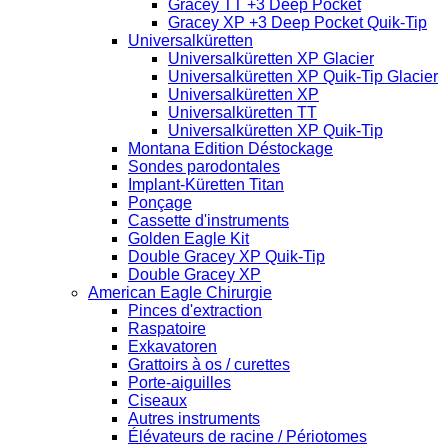
Gracey TT +3 Deep Pocket
Gracey XP +3 Deep Pocket Quik-Tip
Universalküretten
Universalküretten XP Glacier
Universalküretten XP Quik-Tip Glacier
Universalküretten XP
Universalküretten TT
Universalküretten XP Quik-Tip
Montana Edition Déstockage
Sondes parodontales
Implant-Küretten Titan
Ponçage
Cassette d'instruments
Golden Eagle Kit
Double Gracey XP Quik-Tip
Double Gracey XP
American Eagle Chirurgie
Pinces d'extraction
Raspatoire
Exkavatoren
Grattoirs à os / curettes
Porte-aiguilles
Ciseaux
Autres instruments
Élévateurs de racine / Périotomes