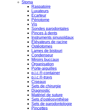
Stoma
Raspatoire
Luxateurs
Ecarteur
Périotome
Vis
Sondes parodontales
Pinces à dents
Instruments sinusoïdaux
Élévateurs de racine
Ostéotomes
Lames de bistouri
Condenseur
Miroirs buccaux
Organisation
Porte-aiguilles
p.i.c.®-container
p.i.c.®-trays
Ciseaux
Sets de chirurgie
Diagnostic
Matériel de suture
Sets d'ostéosynthèse
Sets de parodontologie
Pincettes