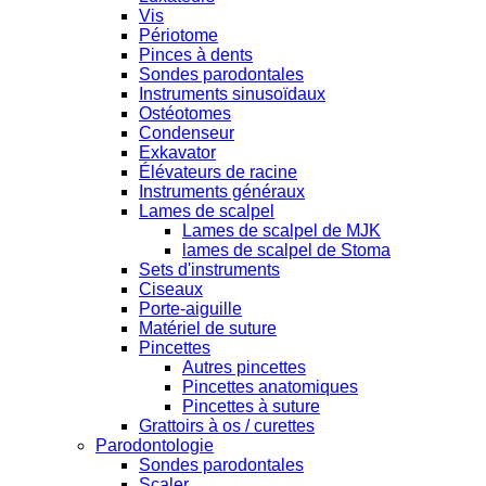
Vis
Périotome
Pinces à dents
Sondes parodontales
Instruments sinusoïdaux
Ostéotomes
Condenseur
Exkavator
Élévateurs de racine
Instruments généraux
Lames de scalpel
Lames de scalpel de MJK
lames de scalpel de Stoma
Sets d'instruments
Ciseaux
Porte-aiguille
Matériel de suture
Pincettes
Autres pincettes
Pincettes anatomiques
Pincettes à suture
Grattoirs à os / curettes
Parodontologie
Sondes parodontales
Scaler